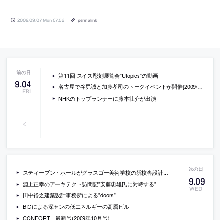
2009.09.07 Mon 07:52
permalink
第11回 スイス彫刻展覧会”Utopics”の動画
9
.
04
名古屋で谷尻誠と加藤孝司のトークイベントが開催[2009/9/22・23]
FRI
NHKのトップランナーに藤本壮介が出演
スティーブン・ホールがグラスゴー美術学校の新校舎設計コンペに勝利
9
.
09
淵上正幸のアーキテクト訪問記”安藤忠雄氏に対峙する”
WED
田中裕之建築設計事務所による”doors”
BIGによる深センの低エネルギーの高層ビル
CONFORT、最新号(2009年10月号)