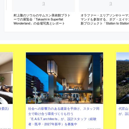
村上隆のソウルのサムスン美術館プラト
オラファー・エリアソンやトーマ
ーでの展覧会「Takashi in Superflat
マンドも参加する、ダグ・エイケ
Wonderland」の会場写真とレポート
新プロジェクト「Station to Stati
介記事
務委託)
社会への影響力のある建築を手掛け、スタッフ同
代官山を
士で助け合う環境づくりも行う
が、設
「E.A.S.T.architects」が、設計スタッフ（経験
者・既卒・2027年新卒）を募集中