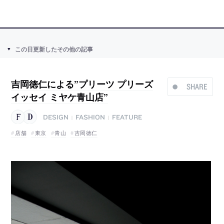
この日更新したその他の記事
吉岡徳仁による”プリーツ プリーズ
SHARE
イッセイ ミヤケ青山店”
DESIGN
FASHION
FEATURE
|
|
店舗
東京
青山
吉岡徳仁