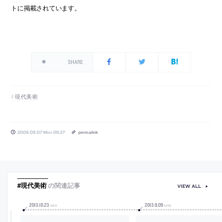
トに掲載されています。
SHARE
現代美術
2009.09.07 Mon 09:27
permalink
#現代美術
の関連記事
VIEW ALL
2013
.
10
.
23
2013
.
9
.
09
WED
MON