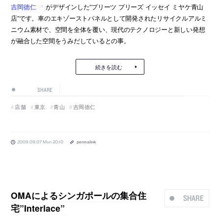
吉岡徳仁
がデザインした”プリーツ プリーズ イッセイ ミヤケ青山
店”です。車のエキゾーストパネルとして開発されたリサイクルアルミ
ニウム素材で、空間を全体を覆い、現代のテクノロジーと新しい発想
が融合した空間をうみだしているとの事。
続きを読む
SHARE
店舗
東京
青山
吉岡徳仁
2009.09.07 Mon 20:10
permalink
OMAによるシンガポールの集合住
SHARE
宅”Interlace”