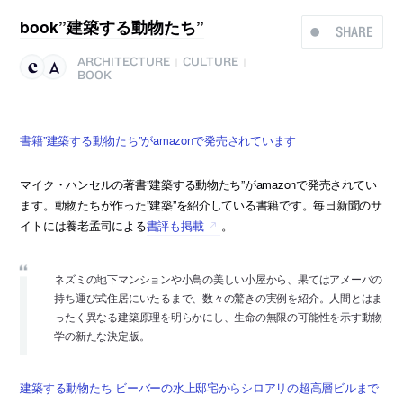
book”建築する動物たち”
SHARE
ARCHITECTURE
CULTURE
|
|
BOOK
書籍”建築する動物たち”がamazonで発売されています
マイク・ハンセルの著書”建築する動物たち”がamazonで発売されてい
ます。動物たちが作った”建築”を紹介している書籍です。毎日新聞のサ
イトには養老孟司による
書評も掲載
。
ネズミの地下マンションや小鳥の美しい小屋から、果てはアメーバの
持ち運び式住居にいたるまで、数々の驚きの実例を紹介。人間とはま
ったく異なる建築原理を明らかにし、生命の無限の可能性を示す動物
学の新たな決定版。
建築する動物たち ビーバーの水上邸宅からシロアリの超高層ビルまで