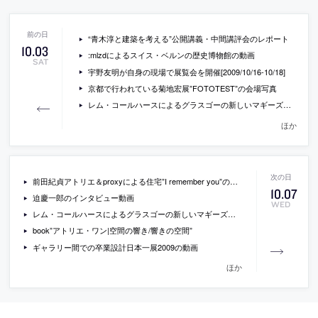
“青木淳と建築を考える”公開講義・中間講評会のレポート
10
.
03
:mlzdによるスイス・ベルンの歴史博物館の動画
SAT
宇野友明が自身の現場で展覧会を開催[2009/10/16-10/18]
京都で行われている菊地宏展”FOTOTEST”の会場写真
レム・コールハースによるグラスゴーの新しいマギーズ・センター
ほか
前田紀貞アトリエ＆proxyによる住宅”I remember you”のオープンハウスが開催[2009/10/11]
10
.
07
迫慶一郎のインタビュー動画
WED
レム・コールハースによるグラスゴーの新しいマギーズ・センター
book”アトリエ・ワン|空間の響き/響きの空間”
ギャラリー間での卒業設計日本一展2009の動画
ほか