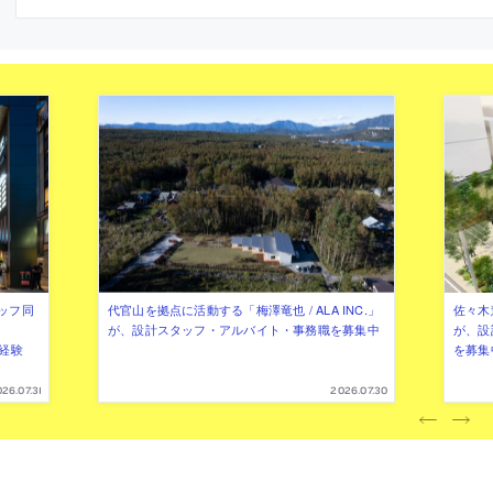
しても知られる。2026年8月に公開された
もの
ッフ同
代官山を拠点に活動する「梅澤竜也 / ALA INC.」
佐々木慧
が、設計スタッフ・アルバイト・事務職を募集中
が、設
（経験
を募集
26.07.31
2026.07.30