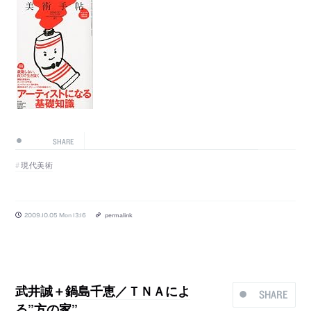
SHARE
現代美術
2009.10.05 Mon 13:16
permalink
武井誠＋鍋島千恵／ＴＮＡによ
SHARE
る”方の家”