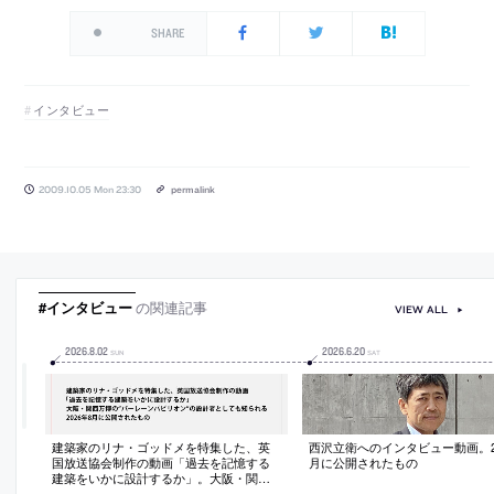
SHARE
インタビュー
2009.10.05 Mon 23:30
permalink
#インタビュー
の関連記事
VIEW ALL
2026
.
8
.
02
2026
.
6
.
20
SUN
SAT
建築家のリナ・ゴッドメを特集した、英
西沢立衛へのインタビュー動画。20
国放送協会制作の動画「過去を記憶する
月に公開されたもの
建築をいかに設計するか」。大阪・関西
万博の“バーレーンパビリオン”の設計者と