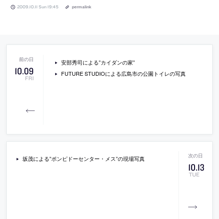
2009.10.11 Sun 19:45
permalink
安部秀司による”カイダンの家”
10
.
09
FUTURE STUDIOによる広島市の公園トイレの写真
FRI
坂茂による”ポンピドーセンター・メス”の現場写真
10
.
13
TUE