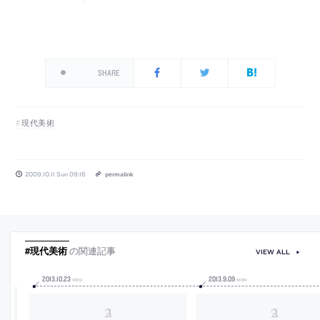
SHARE
現代美術
2009.10.11 Sun 09:16
permalink
#現代美術
の関連記事
VIEW ALL
2013
.
10
.
23
2013
.
9
.
09
WED
MON