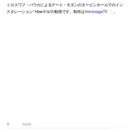
ミロスワフ・バウカによるテート・モダンのタービンホールでのイン
スタレーション” How It Is”の動画です。制作は
VernissageTV
。
SHARE