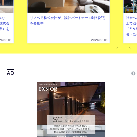
作り、
リノベる株式会社が、設計パートナー (業務委託)
社会へ
株式会
を募集中
士で助
卒）を
「E.A
者・既
26.08.03
2026.08.03