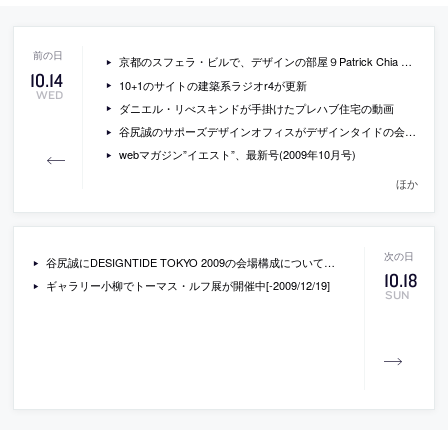
京都のスフェラ・ビルで、デザインの部屋９Patrick Chia x 岡田栄造が開催
10
.
14
10+1のサイトの建築系ラジオr4が更新
WED
ダニエル・リべスキンドが手掛けたプレハブ住宅の動画
谷尻誠のサポーズデザインオフィスがデザインタイドの会場設営のお手伝いを募集中
webマガジン”イエスト”、最新号(2009年10月号)
ほか
谷尻誠にDESIGNTIDE TOKYO 2009の会場構成について聞いているインタビュー記事
10
.
18
ギャラリー小柳でトーマス・ルフ展が開催中[-2009/12/19]
SUN