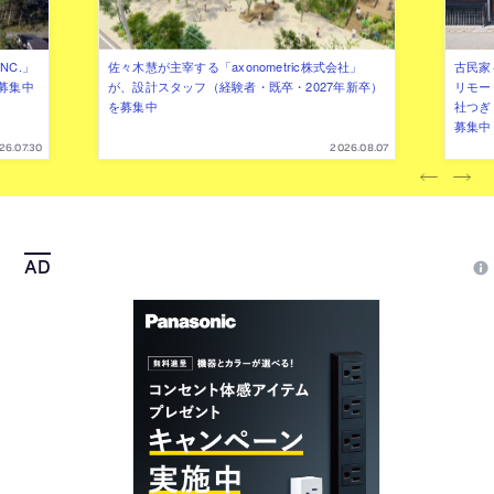
NC.」
佐々木慧が主宰する「axonometric株式会社」
古民家
募集中
が、設計スタッフ（経験者・既卒・2027年新卒）
リモー
を募集中
社つぎ
募集中
26.07.30
2026.08.07