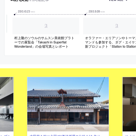
2013
.
10
.
23
2013
.
9
.
09
WED
MON
村上隆のソウルのサムスン美術館プラト
オラファー・エリアソンやトーマ
ーでの展覧会「Takashi in Superflat
マンドも参加する、ダグ・エイケ
Wonderland」の会場写真とレポート
新プロジェクト「Station to Stati
介記事
シンプル
古民家を軸に全国で“価値循環の仕組み”を作り、
リノベ