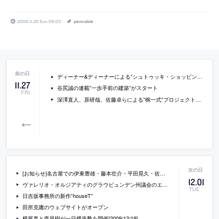
2009.11.29 Sun 09:03
permalink
ディーナー&ディーナーによる”シュトゥッキ・ショッピングセンター”
11
.
27
谷尻誠の連載”一歩手前の建築”がスタート
FRI
深澤直人、原研哉、佐藤卓らによる”椀一式”プロジェクトの写真と概要
[お知らせ]名古屋での伊東豊雄・藤本壮介・平田晃久・佐藤淳によるシンポジウムの情報
12
.
01
ヴァレリオ・オルジアティのグラウビュンデン州議会のエントランス
TUE
日吉坂事務所の新作”houseT”
田所克庸のウェブサイトがオープン
横尾真と森昌樹が一日構造塾を開催[2009/12/19]