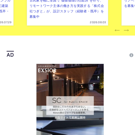
三建築
リモートワーク主体の働き方を実践する「株式会
を募集
既卒・
社つぎと」が、設計スタッフ（経験者・既卒）を
募集中
26.07.29
2026.08.03