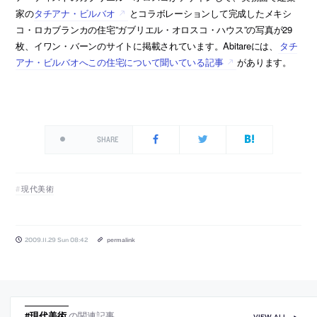
家の
タチアナ・ビルバオ
とコラボレーションして完成したメキシ
コ・ロカブランカの住宅”ガブリエル・オロスコ・ハウス”の写真が29
枚、イワン・バーンのサイトに掲載されています。Abitareには、
タチ
アナ・ビルバオへこの住宅について聞いている記事
があります。
SHARE
現代美術
2009.11.29 Sun 08:42
permalink
#現代美術
の関連記事
VIEW ALL