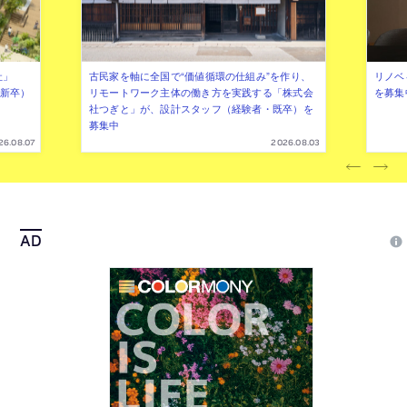
社」
古民家を軸に全国で“価値循環の仕組み”を作り、
リノベ
年新卒）
リモートワーク主体の働き方を実践する「株式会
を募集
社つぎと」が、設計スタッフ（経験者・既卒）を
募集中
26.08.07
2026.08.03