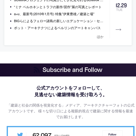
12
.
29
“ミナ ペルホネンとトラフの新作/習作”展の写真とレポート
TUE
a+u、最新号(2010年1月号) 特集”伊東豊雄／建築と場”
BIGらによるフェロー諸島の新しいエデュケーション・センター
ポット・アーキテクツによるベルリンのアートキャンパス
ほか
Subscribe and Follow
公式アカウントをフォローして、
見逃せない建築情報を受け取ろう。
「建築と社会の関係を視覚化する」メディア、アーキテクチャーフォトの公式
アカウントです。
様々な切り口による複眼的視点で建築に関する情報を最速
でお届けします。
62,097
Follow