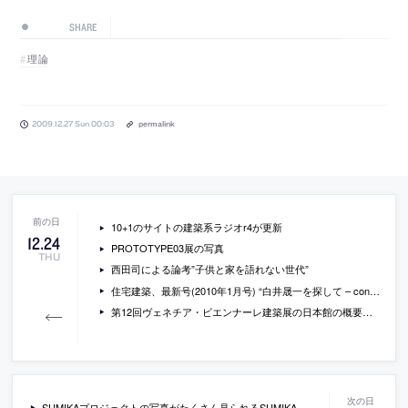
SHARE
理論
2009.12.27 Sun 00:03
permalink
10+1のサイトの建築系ラジオr4が更新
12
.
24
PROTOTYPE03展の写真
THU
西田司による論考”子供と家を語れない世代”
住宅建築、最新号(2010年1月号) “白井晟一を探して – constellation-“
第12回ヴェネチア・ビエンナーレ建築展の日本館の概要が発表、コミッショナー北山恒、 出展作家、塚本由晴・西沢立衛
SUMIKAプロジェクトの写真がたくさん見られるSUMIKA Viewer