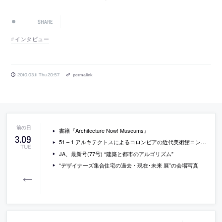
SHARE
インタビュー
2010.03.11 Thu 20:57
permalink
書籍『Architecture Now! Museums』
3
.
09
51 – 1 アルキテクトスによるコロンビアの近代美術館コンペの勝利案
TUE
JA、最新号(77号) “建築と都市のアルゴリズム”
“デザイナーズ集合住宅の過去・現在･未来 展”の会場写真