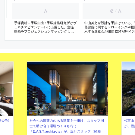
/
手塚貴晴＋手塚由比 / 手塚建築研究所がヴ
中山英之が設計を手掛けている、
ェネチアビエンナーレに出展した、空撮
蒸留所に関するドローイングや模
動画をプロジェクションマッピングした
示する展覧会が開催 [2017/9/4-10]
「ふじようちえん」の模型
務委託)
社会への影響力のある建築を手掛け、スタッフ同
代官山を
士で助け合う環境づくりも行う
が、設
「E.A.S.T.architects」が、設計スタッフ（経験