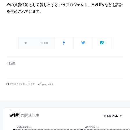
めの賃貸住宅として貸し出すというプロジェクト。MVRDVなども設計
を依頼されています。
SHARE
模型
2010.03.11 Thu 14:57
permalink
#模型
の関連記事
VIEW ALL
2018
.
5
.
28
2017
.
8
.
22
MON
TUE