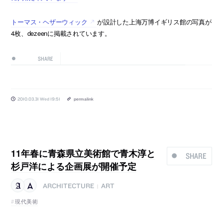
トーマス・ヘザーウィック
が設計した上海万博イギリス館の写真が
4枚、dezeenに掲載されています。
SHARE
2010.03.31 Wed 19:51
permalink
11年春に青森県立美術館で青木淳と
SHARE
杉戸洋による企画展が開催予定
ARCHITECTURE
ART
|
現代美術