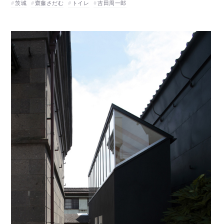
茨城
齋藤さだむ
トイレ
吉田周一郎