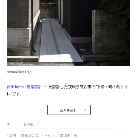
photo©齋藤さだむ
吉田周一郎建築設計
が設計した茨城県筑西市の”下館・時の蔵トイ
レ”です。
続きを読む
SHARE
茨城
齋藤さだむ
トイレ
吉田周一郎