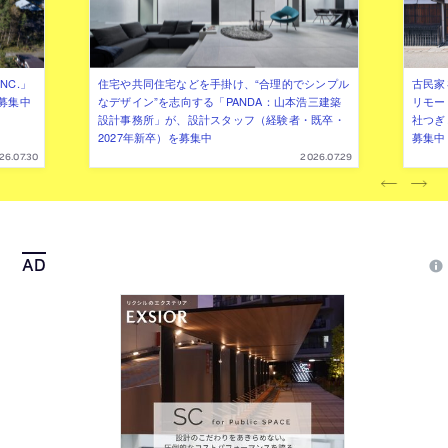
NC.」
住宅や共同住宅などを手掛け、“合理的でシンプル
古民家
募集中
なデザイン”を志向する「PANDA：山本浩三建築
リモー
設計事務所」が、設計スタッフ（経験者・既卒・
社つぎ
2027年新卒）を募集中
募集中
26.07.30
2026.07.29