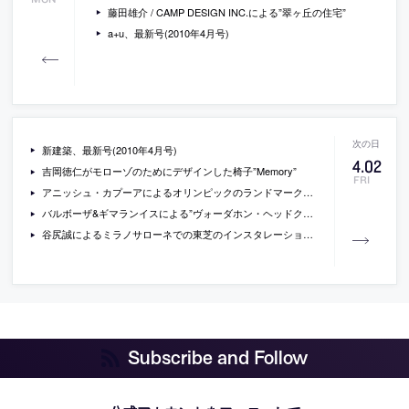
藤田雄介 / CAMP DESIGN INC.による”翠ヶ丘の住宅”
a+u、最新号(2010年4月号)
新建築、最新号(2010年4月号)
4
.
02
吉岡徳仁がモローゾのためにデザインした椅子”Memory”
FRI
アニッシュ・カプーアによるオリンピックのランドマークタワー
バルボーザ&ギマランイスによる”ヴォーダホン・ヘッドクォーター”
谷尻誠によるミラノサローネでの東芝のインスタレーション”Lucèste”
Subscribe and Follow