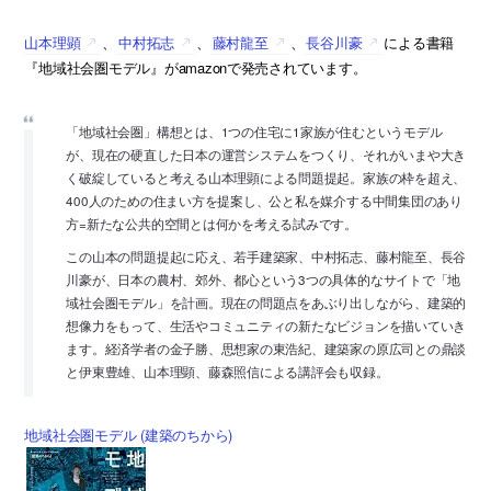
山本理顕
、
中村拓志
、
藤村龍至
、
長谷川豪
による書籍
『地域社会圏モデル』がamazonで発売されています。
「地域社会圏」構想とは、1つの住宅に1家族が住むというモデル
が、現在の硬直した日本の運営システムをつくり、それがいまや大き
く破綻していると考える山本理顕による問題提起。家族の枠を超え、
400人のための住まい方を提案し、公と私を媒介する中間集団のあり
方=新たな公共的空間とは何かを考える試みです。
この山本の問題提起に応え、若手建築家、中村拓志、藤村龍至、長谷
川豪が、日本の農村、郊外、都心という3つの具体的なサイトで「地
域社会圏モデル」を計画。現在の問題点をあぶり出しながら、建築的
想像力をもって、生活やコミュニティの新たなビジョンを描いていき
ます。経済学者の金子勝、思想家の東浩紀、建築家の原広司との鼎談
と伊東豊雄、山本理顕、藤森照信による講評会も収録。
地域社会圏モデル (建築のちから)