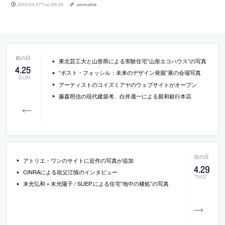
2010.04.27 Tue 09:24
permalink
東北芸工大と山形県による実験住宅”山形エコハウス”の写真
4
.
25
“ポスト・フォッシル：未来のデザイン発掘”展の会場写真
SUN
アーティストのコイズミアヤのウェブサイトがオープン
藤森照信の現代建築考、白井晟一による親和銀行本店
アトリエ・ワンのサイトに近作の写真が追加
4
.
29
CINRAによる祖父江慎のインタビュー
THU
末光弘和＋末光陽子 / SUEP.による住宅”地中の棲処”の写真