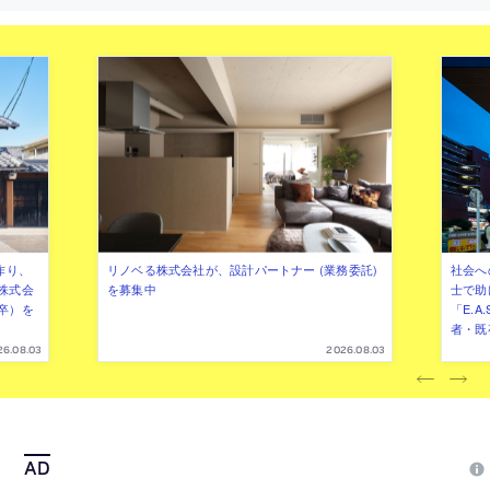
作り、
リノベる株式会社が、設計パートナー (業務委託)
社会へ
株式会
を募集中
士で助
卒）を
「E.A
者・既
26.08.03
2026.08.03