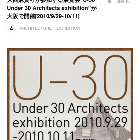
SHARE
Under 30 Architects exhibition”が
大阪で開催[2010/9/29-10/11]
ARCHITECTURE
EXHIBITION
|