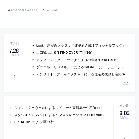
2010.07.31 Sat 08:53
permalink
book『建築新人００１／建築新人戦オフィシャルブック』
7
.
28
山口誠による”I FIND EVERYTHING”
WED
マティアス・クロッツによるチリの住宅”Casa Raul”
ダニエル・リべスキンドによる”MGM・ミラージュ・シティ・センター”
オンサイト・アーキテクチャーによる住宅の改修と増築”Arritt Farmhouse”
ほか
ジャン・ヌーヴェルによるシドニーの高層集合住宅”one central park”
8
.
02
スタジオ・ムンバイによるインスタレーション”in-between architecture”
MON
SPEAC,inc.による”蔦の家”