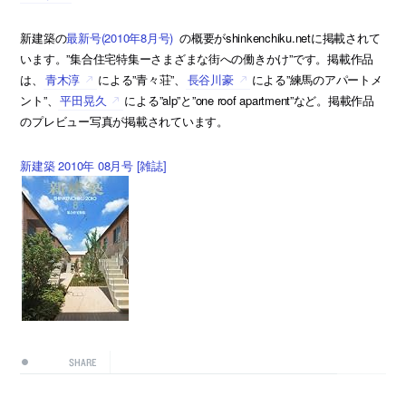
新建築の
最新号(2010年8月号)
の概要がshinkenchiku.netに掲載されて
います。”集合住宅特集ーさまざまな街への働きかけ”です。掲載作品
は、
青木淳
による”青々荘”、
長谷川豪
による”練馬のアパートメ
ント”、
平田晃久
による”alp”と”one roof apartment”など。掲載作品
のプレビュー写真が掲載されています。
新建築 2010年 08月号 [雑誌]
SHARE