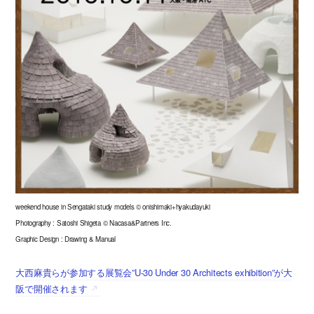
weekend house in Sengataki study models © onishimaki+hyakudayuki
Photography : Satoshi Shigeta © Nacasa&Partners Inc.
Graphic Design : Drawing & Manual
大西麻貴らが参加する展覧会”U-30 Under 30 Architects exhibition”が大
阪で開催されます