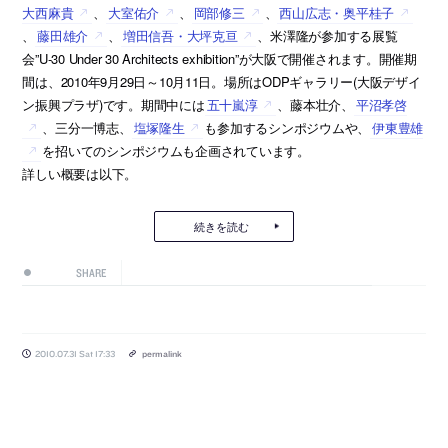
大西麻貴
、
大室佑介
、
岡部修三
、
西山広志・奥平桂子
、
藤田雄介
、
増田信吾・大坪克亘
、米澤隆が参加する展覧
会”U-30 Under 30 Architects exhibition”が大阪で開催されます。開催期
間は、2010年9月29日～10月11日。場所はODPギャラリー(大阪デザイ
ン振興プラザ)です。期間中には
五十嵐淳
、藤本壮介、
平沼孝啓
、三分一博志、
塩塚隆生
も参加するシンポジウムや、
伊東豊雄
を招いてのシンポジウムも企画されています。
詳しい概要は以下。
続きを読む
SHARE
2010.07.31 Sat 17:33
permalink