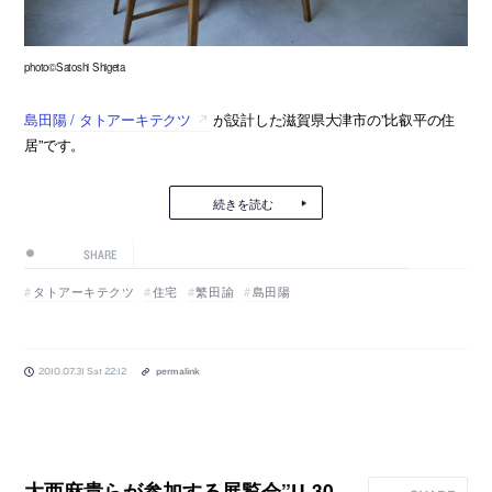
photo©Satoshi Shigeta
島田陽 / タトアーキテクツ
が設計した滋賀県大津市の”比叡平の住
居”です。
続きを読む
SHARE
タトアーキテクツ
住宅
繁田諭
島田陽
2010.07.31 Sat 22:12
permalink
大西麻貴らが参加する展覧会”U-30