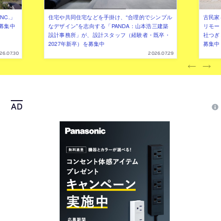
NC.」
住宅や共同住宅などを手掛け、“合理的でシンプル
古民家
募集中
なデザイン”を志向する「PANDA：山本浩三建築
リモー
設計事務所」が、設計スタッフ（経験者・既卒・
社つぎ
2027年新卒）を募集中
募集中
26.07.30
2026.07.29