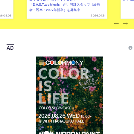
「E.A.S.T.architects」が、設計スタッフ（経験
者・既卒・2027年新卒）を募集中
26.08.03
2026.07.31