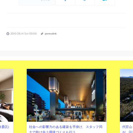
2010.08.14 Sat 09:56
permalink
務委託)
社会への影響力のある建築を手掛け、スタッフ同
代官山を
士で助け合う環境づくりも行う
が、設