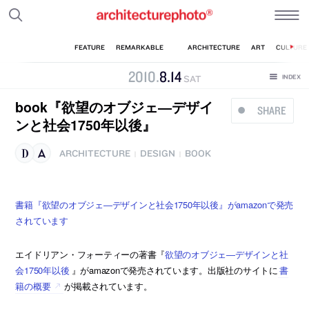
2010
.
8
.
14
SAT
book『欲望のオブジェ―デザイ
SHARE
ンと社会1750年以後』
ARCHITECTURE
DESIGN
BOOK
|
|
書籍『欲望のオブジェ―デザインと社会1750年以後』がamazonで発売
されています
エイドリアン・フォーティーの著書『
欲望のオブジェ―デザインと社
会1750年以後
』がamazonで発売されています。出版社のサイトに
書
籍の概要
が掲載されています。