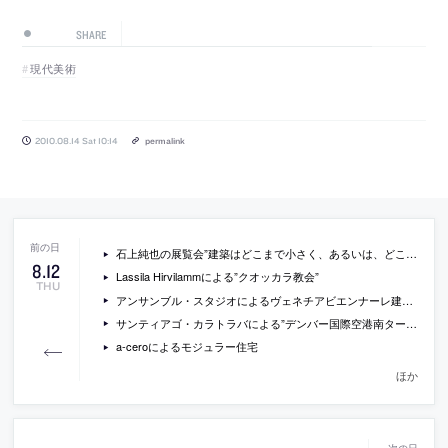
SHARE
現代美術
2010.08.14 Sat 10:14
permalink
石上純也の展覧会”建築はどこまで小さく、あるいは、どこまで大きくひろがっていくのだろうか？”が資生堂ギャラリーで開催[2010/8/24-10/17]
8
.
12
Lassila Hirvilammによる”クオッカラ教会”
THU
アンサンブル・スタジオによるヴェネチアビエンナーレ建築展のためのインスタレーション”balancing act”のプレビュー
サンティアゴ・カラトラバによる”デンバー国際空港南ターミナル”
a-ceroによるモジュラー住宅
ほか