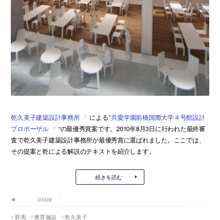
乾久美子建築設計事務所
による”
共愛学園前橋国際大学４号館設計
プロポーザル
“の最優秀賞案です。2010年8月3日に行われた最終審
査で乾久美子建築設計事務所が最優秀賞に選ばれました。ここでは、
その提案と乾による解説のテキストを紹介します。
続きを読む
SHARE
群馬
教育施設
乾久美子