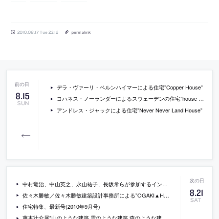
2010.08.17 Tue 23:12
permalink
デラ・ヴァーリ・ベルンハイマーによる住宅”Copper House”
8
.
15
ヨハネス・ノーランダーによるスウェーデンの住宅”house tumle”
SUN
アンドレス・ジャックによる住宅”Never Never Land House”
中村竜治、中山英之、永山祐子、長坂常らが参加するインスタレーション”LLOVE”が代官山で開催
8
.
21
佐々木勝敏／佐々木勝敏建築設計事務所による”OGAKI▲HOUSE”
SAT
住宅特集、最新号(2010年9月号)
藤本壮介展”山のような建築 雲のような建築 森のような建築”の新しい会場写真