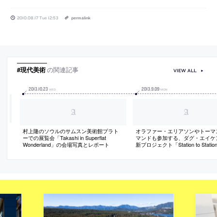
2010.08.17 Tue 12:53
permalink
#現代美術
の関連記事
VIEW ALL
2013
.
10
.
23
2013
.
9
.
09
WED
MON
村上隆のソウルのサムスン美術館プラト
オラファー・エリアソンやトーマ
ーでの展覧会「Takashi in Superflat
マンドも参加する、ダグ・エイケ
Wonderland」の会場写真とレポート
新プロジェクト「Station to Stati
介記事