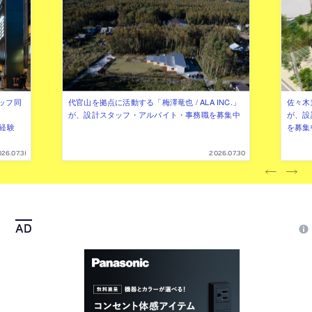
ッフ同
代官山を拠点に活動する「梅澤竜也 / ALA INC.」
佐々木慧
が、設計スタッフ・アルバイト・事務職を募集中
が、設
（経験
を募集
26.07.31
2026.07.30