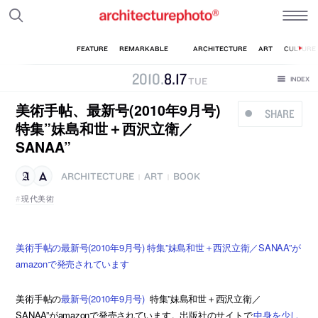
2010
.
8
.
17
TUE
美術手帖、最新号(2010年9月号)
SHARE
特集”妹島和世＋西沢立衛／
SANAA”
ARCHITECTURE
ART
BOOK
|
|
現代美術
美術手帖の最新号(2010年9月号) 特集”妹島和世＋西沢立衛／SANAA”が
amazonで発売されています
美術手帖の
最新号(2010年9月号)
特集”妹島和世＋西沢立衛／
SANAA”がamazonで発売されています。出版社のサイトで
中身を少し