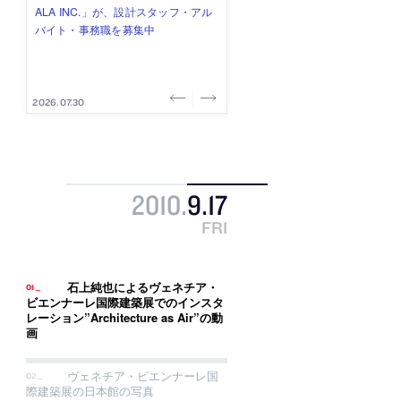
み”を作り、リモートワーク主体の働
ー (業務委託) を募集中
け、スタッフ同士で助け合う環境づ
ALA INC.」が、設計スタッフ・アル
的でシンプルなデザイン”を志向する
き方を実践する「株式会社つぎと」
くりも行う「E.A.S.T.architects」
バイト・事務職を募集中
「PANDA：山本浩三建築設計事務
が、設計スタッフ（経験者・既卒）
が、設計スタッフ（経験者・既卒・
所」が、設計スタッフ（経験者・既
を募集中
2027年新卒）を募集中
卒・2027年新卒）を募集中
2026.08.03
2026.08.03
2026.07.31
2026.07.30
2026.07.29
2010
.
9
.
17
FRI
石上純也によるヴェネチア・
ビエンナーレ国際建築展でのインスタ
レーション”Architecture as Air”の動
画
ヴェネチア・ビエンナーレ国
際建築展の日本館の写真