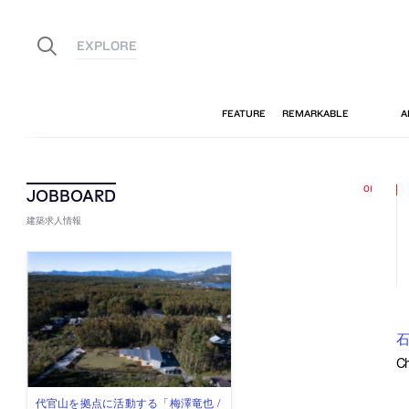
建築求人情報
C
古民家を軸に全国で“価値循環の仕組
リノベる株式会社が、設計パートナ
社会への影響力のある建築を手掛
代官山を拠点に活動する「梅澤竜也 /
住宅や共同住宅などを手掛け、“合理