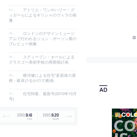
アトリエ・ワンやハリー・グ
ッガーらによるギリシャのヴィラの画
像
ロンドンのデザインミュージ
アムで行われるジョン・ポーソン展の
プレビュー画像
スティーブン・ホールによる
グラスゴー美術学校の再開発計画
横河健による住宅”多面体の屋
根・岐阜ひるがの”の動画
住宅特集、最新号(2010年10月
号)
2010
.
9
.
16
2010
.
9
.
20
THU
MON