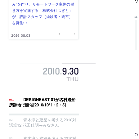
式会社」が、設計スタッフ（経験
み”を作り、リモートワーク主体の働
ー (業務委託) を募集中
け、スタッフ同士で助け合う環境づ
ALA INC.」が、設計スタッフ・アル
者・既卒・2027年新卒）を募集中
き方を実践する「株式会社つぎと」
くりも行う「E.A.S.T.architects」
バイト・事務職を募集中
が、設計スタッフ（経験者・既卒）
が、設計スタッフ（経験者・既卒・
を募集中
2027年新卒）を募集中
2026.08.07
2026.08.03
2026.08.03
2026.07.31
2026.07.30
2010
.
9
.
30
THU
DESIGNEAST 01が名村造船
所跡地で開催[2010/10/1・2・3]
青木淳と建築を考える2010対
話篇12 花田佳明→みなさん
青木淳と建築を考える2010対