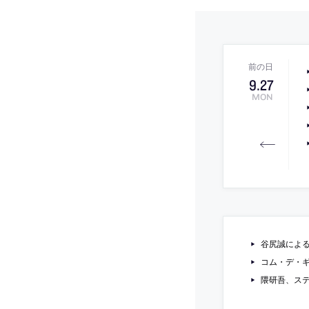
9
.
27
MON
谷尻誠による
コム・デ・
隈研吾、ステ