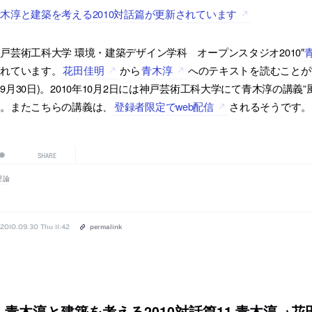
木淳と建築を考える2010対話篇が更新されています
戸芸術工科大学 環境・建築デザイン学科 オープンスタジオ2010″
されています。
花田佳明
から
青木淳
へのテキストを読むことがで
9月30日)。2010年10月2日には神戸芸術工科大学にて青木淳の講
由。またこちらの講義は、
登録者限定でweb配信
されるそうです。
SHARE
理論
2010.09.30 Thu 11:42
permalink
青木淳と建築を考える2010対話篇11 青木淳→花