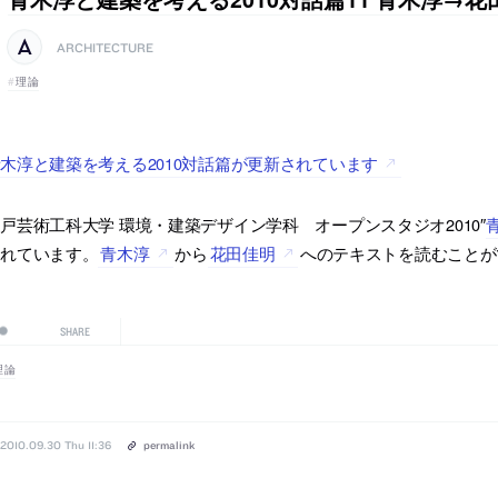
ARCHITECTURE
理論
木淳と建築を考える2010対話篇が更新されています
戸芸術工科大学 環境・建築デザイン学科 オープンスタジオ2010″
されています。
青木淳
から
花田佳明
へのテキストを読むことが
SHARE
理論
2010.09.30 Thu 11:36
permalink