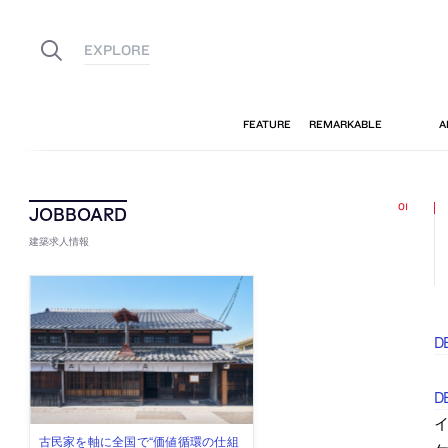
建築求人情報
D
D
佐々木慧が主宰する「axonometric株
古民家を軸に全国で“価値循環の仕組
リノベる株式会社が、設計パートナ
社会への影響力のある建築を手掛
代官山を拠点に活動する「梅澤竜也 /