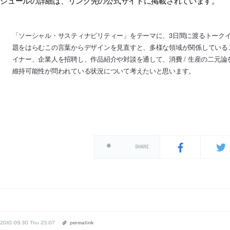
ケジュールの詳細は、リンク先の公式サイトに掲載されています。
「ソーシャル・サスティナビリティー」をテーマに、3日間に渡るトーク
題をはらむこの言葉からデザインを見直すと、多様な領域が関係している
イナー、企業人を招聘し、作品紹介や対談を通して、消費 / 生産の二元
維持可能性が問われている状況について考えたいと思います。
SHARE
2010.09.30 Thu 23:07
permalink