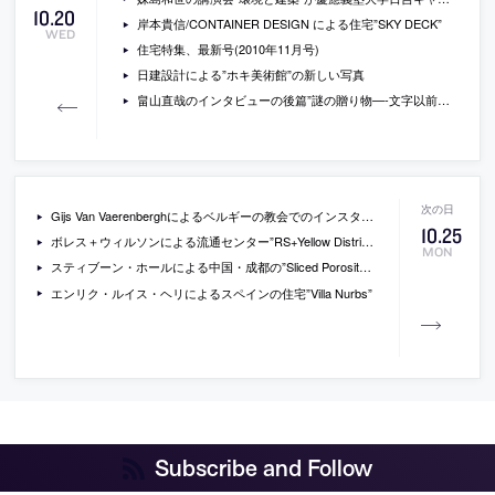
10
.
20
岸本貴信/CONTAINER DESIGN による住宅”SKY DECK”
WED
住宅特集、最新号(2010年11月号)
日建設計による”ホキ美術館”の新しい写真
畠山直哉のインタビューの後篇”謎の贈り物—-文字以前の詩情に触れる”
Gijs Van Vaerenberghによるベルギーの教会でのインスタレーション”The Upside Dome”
10
.
25
ボレス＋ウィルソンによる流通センター”RS+Yellow Distribution Centre”
MON
スティブーン・ホールによる中国・成都の”Sliced Porosity Block”の現場写真など
エンリク・ルイス・ヘリによるスペインの住宅”Villa Nurbs”
Subscribe and Follow