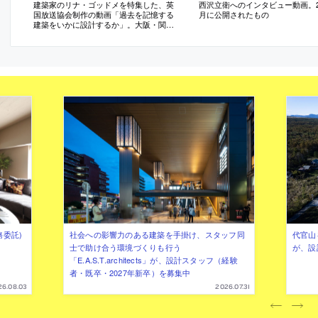
建築家のリナ・ゴッドメを特集した、英
西沢立衛へのインタビュー動画。20
国放送協会制作の動画「過去を記憶する
月に公開されたもの
建築をいかに設計するか」。大阪・関西
万博の“バーレーンパビリオン”の設計者と
しても知られる。2026年8月に公開された
もの
務委託)
社会への影響力のある建築を手掛け、スタッフ同
代官山を
士で助け合う環境づくりも行う
が、設
「E.A.S.T.architects」が、設計スタッフ（経験
者・既卒・2027年新卒）を募集中
26.08.03
2026.07.31