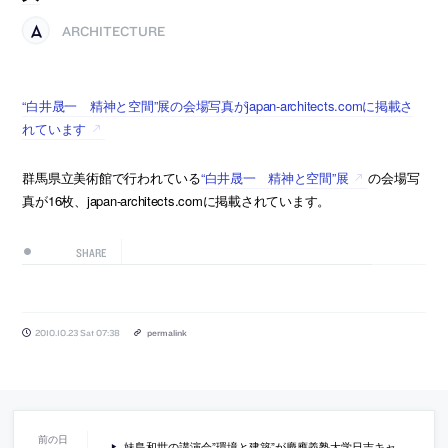
ARCHITECTURE
“白井晟一 精神と空間”展の会場写真がjapan-architects.comに掲載さ
れています
群馬県立美術館で行われている
“白井晟一 精神と空間”展
の会場写
真が16枚、japan-architects.comに掲載されています。
SHARE
2010.10.23 Sat 07:38
permalink
妹島和世の講演会”環境と建築”が慶應義塾大学日吉キャンパスで開催[2010/10/30]