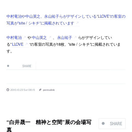
中村竜治や中山英之、永山祐子らがデザインしている”LLOVE”の客室の
写真が”site / シキチ”に掲載されています
中村竜治
や
中山英之
、
永山祐子
らがデザインしてい
る”
LLOVE
“の客室の写真が18枚、”site / シキチ”に掲載されていま
す。
SHARE
2010.10.23 Sat 08:15
permalink
“白井晟一 精神と空間”展の会場写
SHARE
真