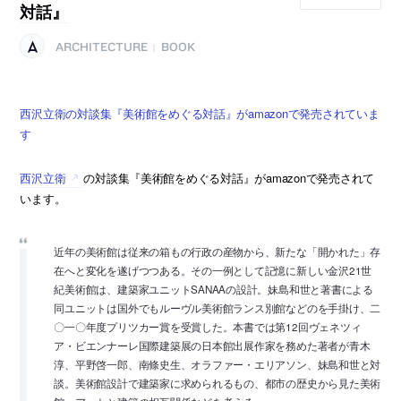
対話』
ARCHITECTURE
BOOK
|
西沢立衛の対談集『美術館をめぐる対話』がamazonで発売されていま
す
西沢立衛
の対談集『美術館をめぐる対話』がamazonで発売されて
います。
近年の美術館は従来の箱もの行政の産物から、新たな「開かれた」存
在へと変化を遂げつつある。その一例として記憶に新しい金沢21世
紀美術館は、建築家ユニットSANAAの設計。妹島和世と著書による
同ユニットは国外でもルーヴル美術館ランス別館などのを手掛け、二
〇一〇年度プリツカー賞を受賞した。本書では第12回ヴェネツィ
ア・ビエンナーレ国際建築展の日本館出展作家を務めた著者が青木
淳、平野啓一郎、南條史生、オラファー・エリアソン、妹島和世と対
談。美術館設計で建築家に求められるもの、都市の歴史から見た美術