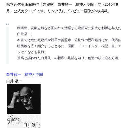
県立近代美術館開催「建築家 白井晟一 精神と空間」展（2010年9
月）公式カタログ です。リンク先にプレビュー画像が5枚掲載。
磯崎新、安藤忠雄など国内外で活躍する建築家に多大な影響を与えた
白井晟一。
本書では造住宅建築や浅草の善照寺、佐世保の親和銀行ほか、代表的
建築物を広く紹介するとともに、図面、ドローイング、模型、書、エ
ッセイなども収録。
孤高と謳われた白井晟一の幅広い足跡を辿り、創造の核に迫る好著。
白井晟一 精神と空間
白井 晟一