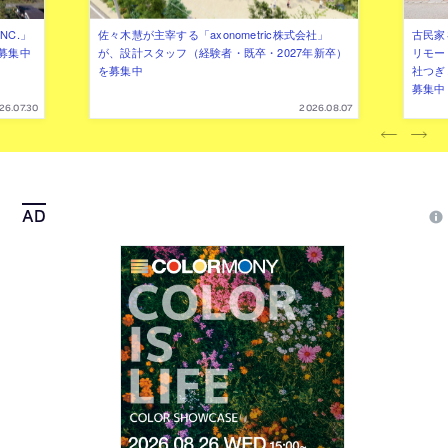
NC.」
佐々木慧が主宰する「axonometric株式会社」
古民家
募集中
が、設計スタッフ（経験者・既卒・2027年新卒）
リモー
を募集中
社つぎ
募集中
26.07.30
2026.08.07