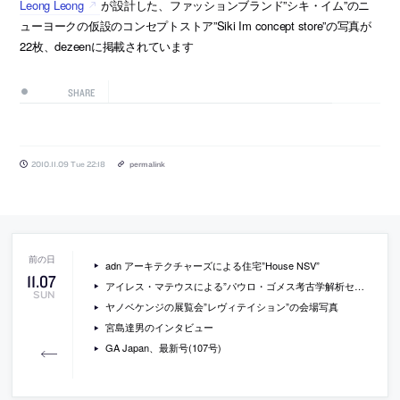
Leong Leong
が設計した、ファッションブランド”シキ・イム”のニ
ューヨークの仮設のコンセプトストア”Siki Im concept store”の写真が
22枚、dezeenに掲載されています
SHARE
2010.11.09 Tue 22:18
permalink
adn アーキテクチャーズによる住宅”House NSV”
11
.
07
アイレス・マテウスによる”パウロ・ゴメス考古学解析センター”
SUN
ヤノベケンジの展覧会”レヴィテイション”の会場写真
宮島達男のインタビュー
GA Japan、最新号(107号)