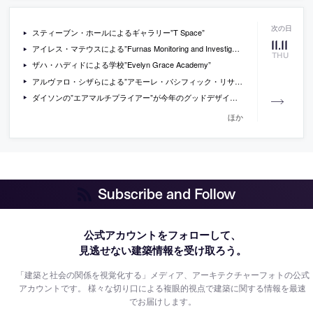
スティーブン・ホールによるギャラリー”T Space”
11
.
11
アイレス・マテウスによる”Furnas Monitoring and Investigation Centre”
THU
ザハ・ハディドによる学校”Evelyn Grace Academy”
アルヴァロ・シザらによる”アモーレ・パシフィック・リサーチ&デザイン・センター”
ダイソンの”エアマルチプライアー”が今年のグッドデザイン大賞に
ほか
Subscribe and Follow
公式アカウントをフォローして、
見逃せない建築情報を受け取ろう。
「建築と社会の関係を視覚化する」メディア、アーキテクチャーフォトの公式
アカウントです。
様々な切り口による複眼的視点で建築に関する情報を最速
でお届けします。