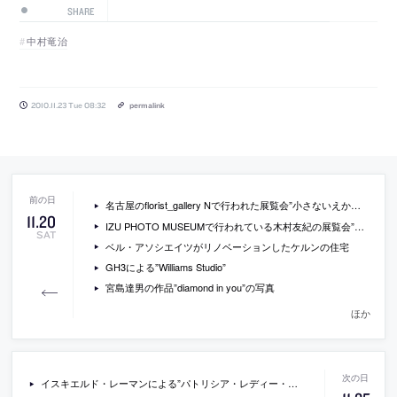
SHARE
中村竜治
2010.11.23 Tue 08:32
permalink
名古屋のflorist_gallery Nで行われた展覧会”小さないえから大きな都市へ”の会場写真
11
.
20
IZU PHOTO MUSEUMで行われている木村友紀の展覧会”無題”の会場写真
SAT
ベル・アソシエイツがリノベーションしたケルンの住宅
GH3による”Williams Studio”
宮島達男の作品”diamond in you”の写真
ほか
イスキエルド・レーマンによる”パトリシア・レディー・ギャラリー”の動画