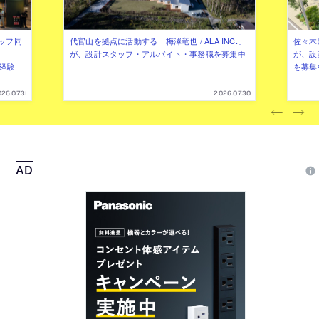
ッフ同
代官山を拠点に活動する「梅澤竜也 / ALA INC.」
佐々木慧
が、設計スタッフ・アルバイト・事務職を募集中
が、設
（経験
を募集
26.07.31
2026.07.30