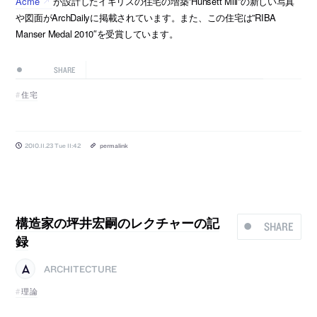
Acme
が設計したイギリスの住宅の増築”Hunsett Mill”の新しい写真
や図面がArchDailyに掲載されています。また、この住宅は”RIBA
Manser Medal 2010″を受賞しています。
SHARE
住宅
2010.11.23 Tue 11:42
permalink
構造家の坪井宏嗣のレクチャーの記
SHARE
録
ARCHITECTURE
理論