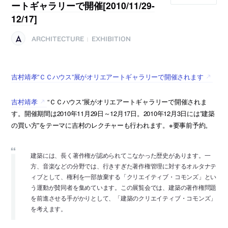
ートギャラリーで開催[2010/11/29-
12/17]
ARCHITECTURE
EXHIBITION
|
吉村靖孝”ＣＣハウス”展がオリエアートギャラリーで開催されます
吉村靖孝
“ＣＣハウス”展がオリエアートギャラリーで開催されま
す。開催期間は2010年11月29日～12月17日。2010年12月3日には”建築
の買い方”をテーマに吉村のレクチャーも行われます。※要事前予約。
建築には、長く著作権が認められてこなかった歴史があります。一
方、音楽などの分野では、行きすぎた著作権管理に対するオルタナテ
ィブとして、権利を一部放棄する「クリエイティブ・コモンズ」とい
う運動が賛同者を集めています。この展覧会では、建築の著作権問題
を前進させる手がかりとして、「建築のクリエイティブ・コモンズ」
を考えます。