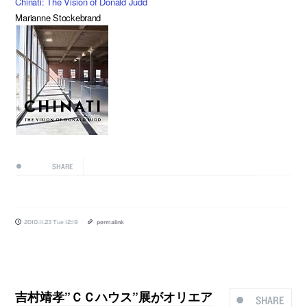
Chinati: The Vision of Donald Judd
Marianne Stockebrand
SHARE
2010.11.23 Tue 12:19
permalink
吉村靖孝”ＣＣハウス”展がオリエア
SHARE