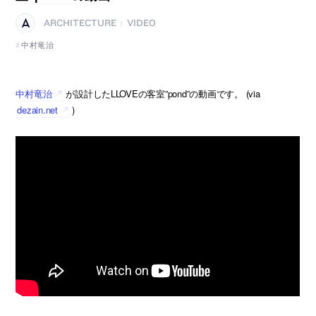
ARCHITECTURE
VIDEO
|
中村竜治
中村竜治
が設計したLLOVEの客室”pond”の動画です。 (via
dezain.net
)