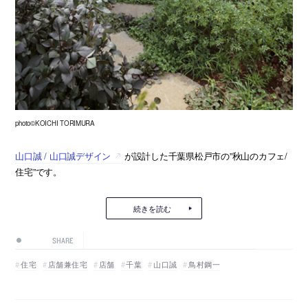
photo©KOICHI TORIMURA
山口誠 / 山口誠デザイン
が設計した千葉県松戸市の”秋山のカフェ/
住宅”です。
続きを読む
SHARE
住宅
店舗兼住宅
店舗
千葉
山口誠
鳥村鋼一