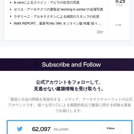
11
.
25
A-ceroによるスペイン・アビラの住宅の写真
THU
セリエ・アーキテクツの展覧会”working in series”の会場写真
ラザリーニ・アルキテクテンによる病院のスタッフの住居
INAX REPORT、最新号(No.184) オンライン版 特集”続々モダニズムの軌跡―6 山本理顕”他
ほか
Subscribe and Follow
公式アカウントをフォローして、
見逃せない建築情報を受け取ろう。
「建築と社会の関係を視覚化する」メディア、アーキテクチャーフォトの公式
アカウントです。
様々な切り口による複眼的視点で建築に関する情報を最速
でお届けします。
62,097
Follow