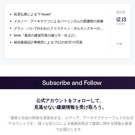
松原弘典による”Y house”
12
.
13
メカノー・アーキテクツによるバーミンガムの図書館の画像
MON
グラン・パレで行われたクリスチャン・ボルタンスキーのインスタレーション”Monumenta 2010″の動画
book『最高の建築写真の撮り方・仕上げ』
納谷建築設計事務所による”川口の住宅”の写真
Subscribe and Follow
公式アカウントをフォローして、
見逃せない建築情報を受け取ろう。
「建築と社会の関係を視覚化する」メディア、アーキテクチャーフォトの公式
アカウントです。
様々な切り口による複眼的視点で建築に関する情報を最速
でお届けします。