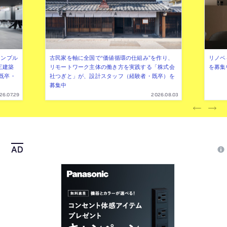
シンプル
古民家を軸に全国で“価値循環の仕組み”を作り、
リノベ
三建築
リモートワーク主体の働き方を実践する「株式会
を募集
既卒・
社つぎと」が、設計スタッフ（経験者・既卒）を
募集中
26.07.29
2026.08.03