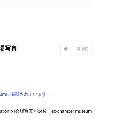
の会場写真
SHARE
r museumに掲載されています
ation”の会場写真が34枚、ex-chamber museum