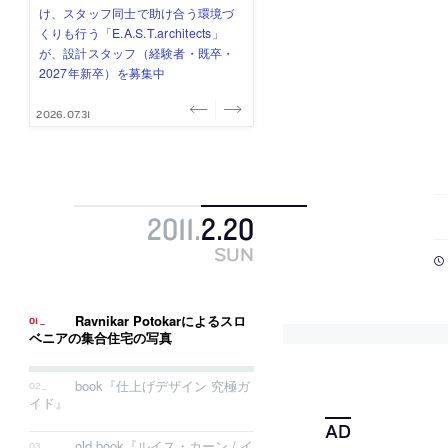
式会社」が、設計スタッフ（経験
み”を作り、リモートワーク主体の働
ー (業務委託) を募集中
け、スタッフ同士で助け合う環境づ
ALA INC.」が、設計スタッフ・アル
者・既卒・2027年新卒）を募集中
き方を実践する「株式会社つぎと」
くりも行う「E.A.S.T.architects」
バイト・事務職を募集中
が、設計スタッフ（経験者・既卒）
が、設計スタッフ（経験者・既卒・
を募集中
2027年新卒）を募集中
2026.08.07
2026.08.03
2026.08.03
2026.07.31
2026.07.30
2011
.
2
.
20
SUN
Ravnikar Potokarによるスロ
ベニアの集合住宅の写真
book『仕上げデザイン 究極ガ
イド』
old book『ルイス・カーン / イ