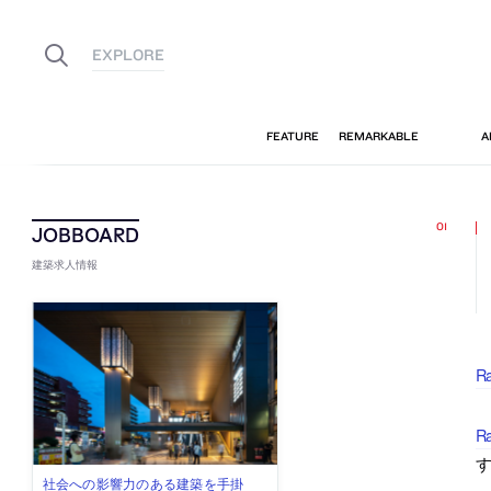
建築求人情報
R
Ra
佐々木慧が主宰する「axonometric株
古民家を軸に全国で“価値循環の仕組
リノベる株式会社が、設計パートナ
社会への影響力のある建築を手掛
代官山を拠点に活動する「梅澤竜也 /