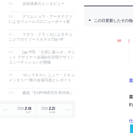
吉村靖孝のインタビュー
グリムショウ・アーキテクツ
この日更新したその他
によるウェールズのニューポート駅
マタリ・クラッセによるチュ
ニジアのリゾートホテル”Dar Hi”
[ap PR] 「大切に暮らす」サミ
ット デザイナー会議&住空間デザイン
コンペティションが開催
“ホンマタカシ ニュー・ドキュ
メンタリー”展の会場写真とレポート
書
書籍『EUPHRATES BOOK』
2011
.
2
.
19
2011
.
2
.
21
SAT
MON
仕