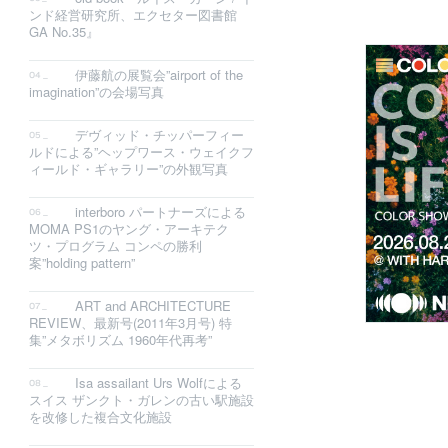
ンド経営研究所、エクセター図書館
GA No.35』
伊藤航の展覧会”airport of the
imagination”の会場写真
デヴィッド・チッパーフィー
ルドによる”ヘップワース・ウェイクフ
ィールド・ギャラリー”の外観写真
interboro パートナーズによる
MOMA PS1のヤング・アーキテク
ツ・プログラム コンペの勝利
案”holding pattern”
ART and ARCHITECTURE
REVIEW、最新号(2011年3月号) 特
集”メタボリズム 1960年代再考”
Isa assailant Urs Wolfによる
スイス ザンクト・ガレンの古い駅施設
を改修した複合文化施設