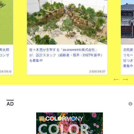
寿太郎
佐々木慧が主宰する「axonometric株式会社」
古民家
コンサ
が、設計スタッフ（経験者・既卒・2027年新卒）
リモー
を募集中
社つぎ
募集中
26.08.10
2026.08.07