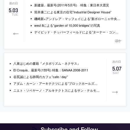
新建築、最新号(2011年5月号) 特集：東日本大震災
5
.
03
筒井康二による東京の住宅”Industrial Designer House”
TUE
磯崎新+アンドレア・マッフェイによる”新ボローニャ中央駅”の画像
west 8による”garden of 10,000 bridges”の写真
デイビッド・チッパーフィールドによる”ターナー・コンテンポラリー・ギャラリー”の写真
ほか
八束はじめの書籍『メタボリズム・ネクサス』
5
.
07
El Croquis、最新号(155号) 特集：SANAA 2008-2011
SAT
谷尻誠による静岡のカフェ”cafe / day”
アダム・カーン・アーキテクツによる”ブロックホールズ・ビジター・センター”
ニエト・ソベヤーノ・アルキテクトスによるサン・テルモ博物館の増築
Subscribe and Follow