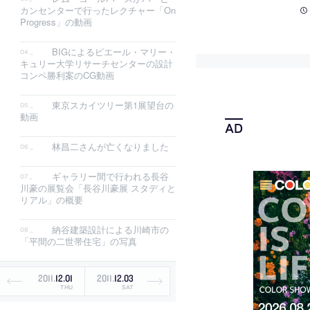
カンセンターで行ったレクチャー「On
Progress」の動画
BIGによるピエール・マリー・
キュリー大学リサーチセンターの設計
コンペ勝利案のCG動画
東京スカイツリー第1展望台の
動画
林昌二さんが亡くなりました
ギャラリー間で行われる長谷
川豪の展覧会「長谷川豪展 スタディと
リアル」の概要
納谷建築設計による川崎市の
「平間の二世帯住宅」の写真
2011
.
12
.
01
2011
.
12
.
03
THU
SAT