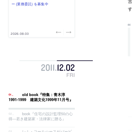
式会社」が、設計スタッフ（経験
み”を作り、リモートワーク主体の働
ー (業務委託) を募集中
け、スタッフ同士で助け合う環境づ
ALA INC.」が、設計スタッフ・アル
者・既卒・2027年新卒）を募集中
き方を実践する「株式会社つぎと」
くりも行う「E.A.S.T.architects」
バイト・事務職を募集中
が、設計スタッフ（経験者・既卒）
が、設計スタッフ（経験者・既卒・
を募集中
2027年新卒）を募集中
2026.08.07
2026.08.03
2026.08.03
2026.07.31
2026.07.30
2011
.
12
.
02
FRI
old book『特集：青木淳
1991-1999 建築文化1999年11月号』
book『住宅の設計監理50の心
得―若き建築家・法律家に贈る』
レム・コールハースがバービ