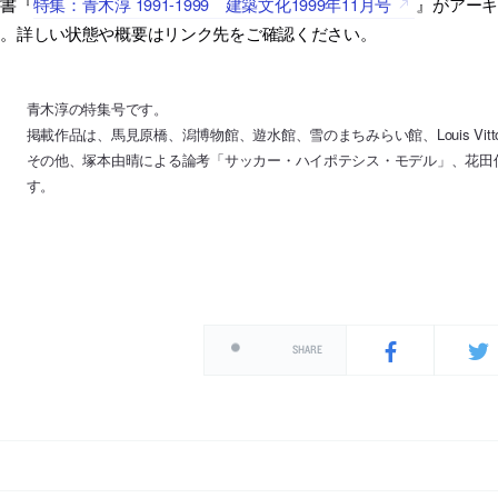
古書『
特集：青木淳 1991-1999 建築文化1999年11月号
』がアー
す。詳しい状態や概要はリンク先をご確認ください。
青木淳の特集号です。
掲載作品は、馬見原橋、潟博物館、遊水館、雪のまちみらい館、Louis Vitton
その他、塚本由晴による論考「サッカー・ハイポテシス・モデル」、花田
す。
SHARE