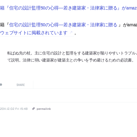
籍『住宅の設計監理50の心得―若き建築家・法律家に贈る』がamaz
書籍『
住宅の設計監理50の心得―若き建築家・法律家に贈る
』がam
のウェブサイトに掲載されています
。
転ばぬ先の杖。主に住宅の設計と監理をする建築家が陥りやすいトラブル
て説明。法律に弱い建築家が建築主との争いを予め避けるための必読書。
SHARE
2011.12.02 Fri 15:48
permalink