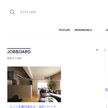
建築求人情報
古
佐々木慧が主宰する「axonometric株
古民家を軸に全国で“価値循環の仕組
リノベる株式会社が、設計パートナ
社会への影響力のある建築を手掛
代官山を拠点に活動する「梅澤竜也 /