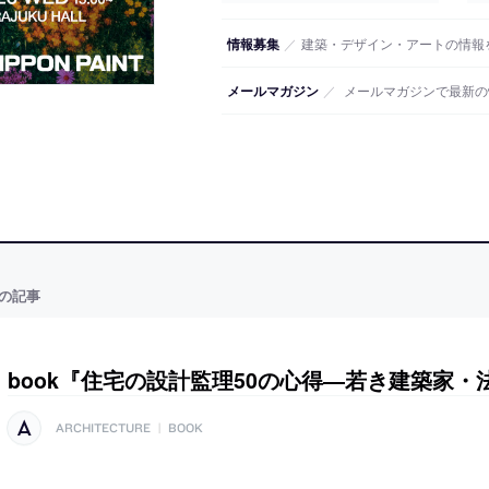
情報募集
／
建築・デザイン・アートの情報
メールマガジン
／
メールマガジンで最新の
の記事
book『住宅の設計監理50の心得―若き建築家・
ARCHITECTURE
|
BOOK