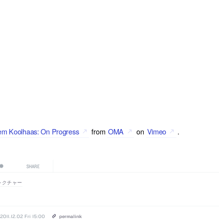
m Koolhaas: On Progress
from
OMA
on
Vimeo
.
SHARE
レクチャー
2011.12.02 Fri 15:00
permalink