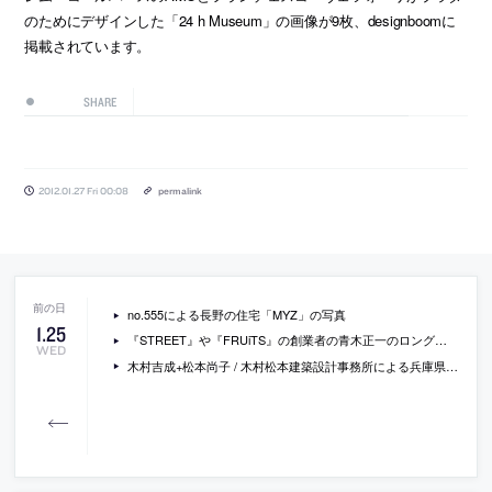
のためにデザインした「24 h Museum」の画像が9枚、designboomに
掲載されています。
SHARE
2012.01.27 Fri 00:08
permalink
no.555による長野の住宅「MYZ」の写真
1
.
25
『STREET』や『FRUiTS』の創業者の青木正一のロングインタビュー
WED
木村吉成+松本尚子 / 木村松本建築設計事務所による兵庫県丹波市の住宅「4」