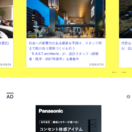
務委託)
社会への影響力のある建築を手掛け、スタッフ同
代官山を
士で助け合う環境づくりも行う
が、設
「E.A.S.T.architects」が、設計スタッフ（経験
者・既卒・2027年新卒）を募集中
26.08.03
2026.07.31