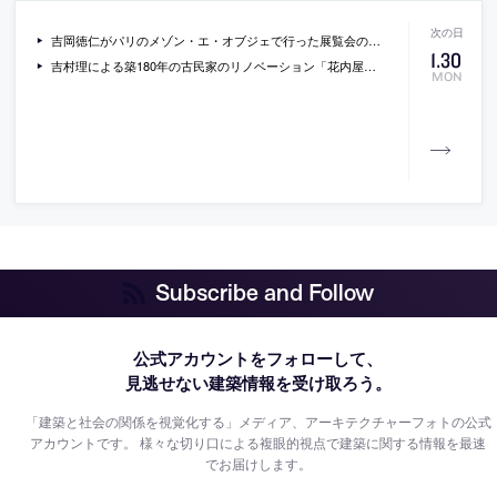
吉岡徳仁がパリのメゾン・エ・オブジェで行った展覧会の写真
1
.
30
吉村理による築180年の古民家のリノベーション「花内屋リノベーション」の写真
MON
Subscribe and Follow
公式アカウントをフォローして、
見逃せない建築情報を受け取ろう。
「建築と社会の関係を視覚化する」メディア、アーキテクチャーフォトの公式
アカウントです。
様々な切り口による複眼的視点で建築に関する情報を最速
でお届けします。