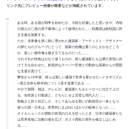
リンク先にプレビュー画像や概要などが掲載されています。
ある時、ある国が戦争を始めたが、大陸を征服したと思いきや、内地
の国土が二発の原子爆弾によって破壊された……戦勝国は敗戦国に民
主主義を強要する。
だが、未来像を描く師に導かれた建築家・アーティスト・デザイナー
の卵たちのグループにとって、国家の危機は重くのしかかるどころ
か、新しい都市像を掻き立てるものだった……
それぞれの性格はかなり違うものの、彼ら建築家たちは夢の実現に向
けて力を合わせた。創造的なスーパー官僚と行動的な国家からの堅固
な支援を受けて……
孵化から15年後、彼らは新しい建築で世界を驚かせた─メタボリズム
─国土全体を根本的につくり直す提案である……
やがて新聞、雑誌、テレビが、建築家たちをヒーローに仕立て上げ
る。知性派と行動派と。どちらにせよ完璧な現代人だ……
勤勉さと折り目正しさ、そしてあらゆる類いの創造性が一体となり、
彼らの国・日本は、世界的にまばゆいばかりの範例となった……
オイルショックが西欧の終焉の口火を切ったとき、日本の建築家たち
は世界各地に活動の場を広げ、ポスト西欧の美学を確立しはじめ
る……