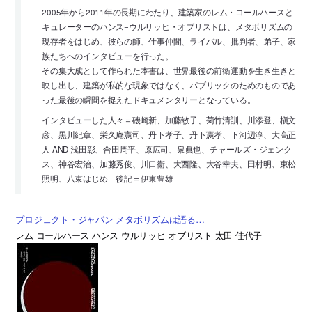
2005年から2011年の長期にわたり、建築家のレム・コールハースと
キュレーターのハンス=ウルリッヒ・オブリストは、メタボリズムの
現存者をはじめ、彼らの師、仕事仲間、ライバル、批判者、弟子、家
族たちへのインタビューを行った。
その集大成として作られた本書は、世界最後の前衛運動を生き生きと
映し出し、建築が私的な現象ではなく、パブリックのためのものであ
った最後の瞬間を捉えたドキュメンタリーとなっている。
インタビューした人々＝磯崎新、加藤敏子、菊竹清訓、川添登、槇文
彦、黒川紀章、栄久庵憲司、丹下孝子、丹下憲孝、下河辺淳、大高正
人 AND 浅田彰、合田周平、原広司、泉眞也、チャールズ・ジェンク
ス、神谷宏治、加藤秀俊、川口衞、大西隆、大谷幸夫、田村明、東松
照明、八束はじめ 後記＝伊東豊雄
プロジェクト・ジャパン メタボリズムは語る…
レム コールハース ハンス ウルリッヒ オブリスト 太田 佳代子