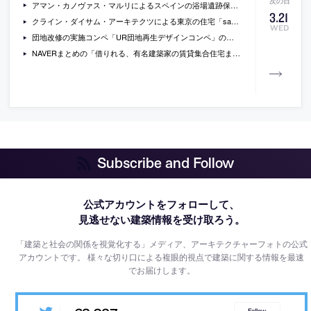
アマン・カノヴァス・マルリによるスペインの浴場遺跡保護のための屋根「roof for molinete roman ruins」の写真
3
.
21
クライン・ダイサム・アーキテクツによる東京の住宅「sasao house」の写真
WED
団地改修の実施コンペ「UR団地再生デザインコンペ」の一次審査通過者の提案の画像
NAVERまとめの「借りれる、有名建築家の賃貸集合住宅まとめ。（東京近郊）」
Subscribe and Follow
公式アカウントをフォローして、
見逃せない建築情報を受け取ろう。
「建築と社会の関係を視覚化する」メディア、アーキテクチャーフォトの公式
アカウントです。
様々な切り口による複眼的視点で建築に関する情報を最速
でお届けします。
Follow