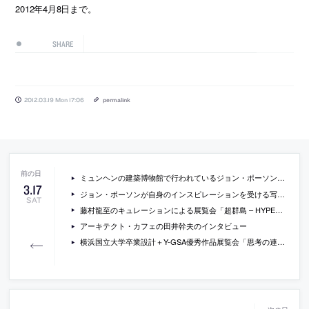
2012年4月8日まで。
SHARE
2012.03.19 Mon 17:06
permalink
ミュンヘンの建築博物館で行われているジョン・ポーソンの展覧会の写真
3
.
17
ジョン・ポーソンが自身のインスピレーションを受ける写真を紹介した書籍『A Visual Inventory』の中身のプレビュー
SAT
藤村龍至のキュレーションによる展覧会「超群島 – HYPER ARCHIPELAGO “ 3.11以後、アーキテクト/アーティストたちは世界をどう見るか？”」の会場写真
アーキテクト・カフェの田井幹夫のインタビュー
横浜国立大学卒業設計＋Y-GSA優秀作品展覧会「思考の連続 今まで考えてきたこと、これから考えていくこと展」が開催中[-2012/3/19]