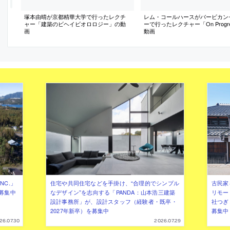
塚本由晴が京都精華大学で行ったレクチ
レム・コールハースがバービカン
ャー「建築のビヘイビオロロジー」の動
ーで行ったレクチャー「On Progr
画
動画
NC.」
住宅や共同住宅などを手掛け、“合理的でシンプル
古民家
募集中
なデザイン”を志向する「PANDA：山本浩三建築
リモー
設計事務所」が、設計スタッフ（経験者・既卒・
社つぎ
2027年新卒）を募集中
募集中
26.07.30
2026.07.29