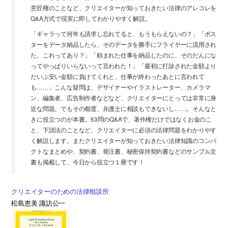
意匠権のことなど、クリエイターが知っておきたい法律のアレコレを
Q&A方式で現実に即してわかりやすく解説。
「ギャラって何年も請求し忘れてると、もうもらえないの？」「ポス
ターをデータ納品したら、そのデータを勝手にフライヤーに流用され
た。これってあり？」「頼まれた仕事を納品したのに、そのだんにな
ってやっぱりいらないって言われた！」「最初に打診された金額より
だいぶ安い金額に負けてくれと、仕事が終わったあとに言われて
も……」こんな疑問は、デザイナーやイラストレーター、カメラマ
ン、編集者、広告制作者などなど、クリエイターにとっては非常に身
近な問題。でもその都度、弁護士に相談もできないし……。そんなと
きに役立つのが本書。53問のQ&Aで、著作権だけではなくお金のこ
と、下請法のことなど、クリエイターに必須の法律問題をわかりやす
く解説します。またクリエイターが知っておきたい法律知識のコンパ
クトなまとめや、契約書、発注書、秘密保持契約書などのサンプル文
書も掲載して、今日から役立つ１冊です！
クリエイターのための法律相談所
松島恵美 諏訪公一