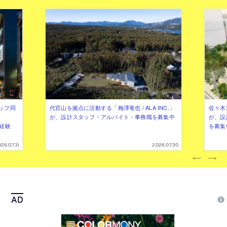
ッフ同
代官山を拠点に活動する「梅澤竜也 / ALA INC.」
佐々木慧
が、設計スタッフ・アルバイト・事務職を募集中
が、設
（経験
を募集
26.07.31
2026.07.30