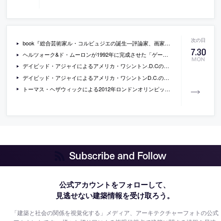
book『総合芸術家ル・コルビュジエの誕生―評論家、画家、建築家』
7
.
30
ヘルツォーク&ド・ムーロンが1992年に完成させた「ゲーツ・ギャラリー」の動画
MON
デイビッド・アジャイによるアメリカ・ワシントン.D.Cの図書館「The Francis Gregory Library」の写真
デイビッド・アジャイによるアメリカ・ワシントンD.C.の図書館「The William O. Lockridge/Bellevue Library」の写真
トーマス・ヘザウィックによる2012年ロンドンオリンピックの聖火台の写真
Subscribe and Follow
公式アカウントをフォローして、
見逃せない建築情報を受け取ろう。
「建築と社会の関係を視覚化する」メディア、アーキテクチャーフォトの公式