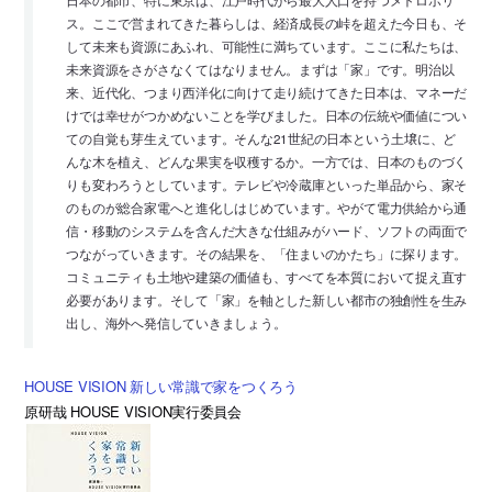
ス。ここで営まれてきた暮らしは、経済成長の峠を超えた今日も、そ
して未来も資源にあふれ、可能性に満ちています。ここに私たちは、
未来資源をさがさなくてはなりません。まずは「家」です。明治以
来、近代化、つまり西洋化に向けて走り続けてきた日本は、マネーだ
けでは幸せがつかめないことを学びました。日本の伝統や価値につい
ての自覚も芽生えています。そんな21世紀の日本という土壌に、ど
んな木を植え、どんな果実を収穫するか。一方では、日本のものづく
りも変わろうとしています。テレビや冷蔵庫といった単品から、家そ
のものが総合家電へと進化しはじめています。やがて電力供給から通
信・移動のシステムを含んだ大きな仕組みがハード、ソフトの両面で
つながっていきます。その結果を、「住まいのかたち」に探ります。
コミュニティも土地や建築の価値も、すべてを本質において捉え直す
必要があります。そして「家」を軸とした新しい都市の独創性を生み
出し、海外へ発信していきましょう。
HOUSE VISION 新しい常識で家をつくろう
原研哉 HOUSE VISION実行委員会