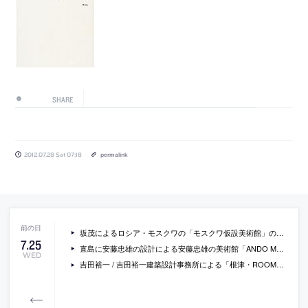
SHARE
2012.07.28 Sat 07:18
permalink
坂茂によるロシア・モスクワの「モスクワ仮設美術館」の模型写真
7
.
25
直島に安藤忠雄の設計による安藤忠雄の美術館「ANDO MUSEUM」が来春オープン
WED
吉田裕一 / 吉田裕一建築設計事務所による「根津・ROOM・T」