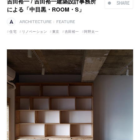
吉田裕一 / 吉田裕一建築設計事務所
SHARE
による「中目黒・ROOM・S」
ARCHITECTURE
FEATURE
|
住宅
リノベーション
東京
吉田裕一
阿野太一