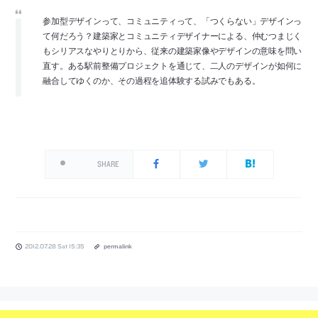
参加型デザインって、コミュニティって、「つくらない」デザインっ
て何だろう？建築家とコミュニティデザイナーによる、仲むつまじく
もシリアスなやりとりから、従来の建築家像やデザインの意味を問い
直す。ある駅前整備プロジェクトを通じて、二人のデザインが如何に
融合してゆくのか、その過程を追体験する試みでもある。
SHARE
2012.07.28 Sat 15:35
permalink