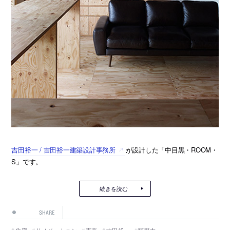
吉田裕一 / 吉田裕一建築設計事務所
が設計した「中目黒・ROOM・
S」です。
続きを読む
SHARE
住宅
リノベーション
東京
吉田裕一
阿野太一