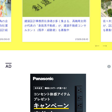
為の企
建築設計事務所出身者が多く集まる、高橋寿太郎
佐々木慧
自社運
が代表の「創造系不動産」が、建築不動産コンサ
が、設
設計経
ルタント（既卒・経験者）を募集中
を募集
26.08.10
2026.08.10