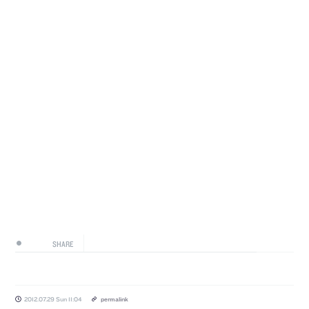
SHARE
2012.07.29 Sun 11:04
permalink