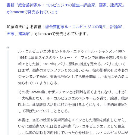
書籍『総合芸術家ル・コルビュジエの誕生―評論家、画家、建築家』
がamazonで発売されています
加藤道夫による書籍『
総合芸術家ル・コルビュジエの誕生―評論家、
画家、建築家
』がamazonで発売されています。
ル・コルビュジエ(本名:シャルル・エドゥアール・ジャンヌレ1887-
1965)は故郷スイスのラ・ショー・ド・フォンで建築家を志し各地を
転々とした後、1917年にパリに活動の拠点を定める。パリにおいて
はまず、画家のオザンファンとの出会いから、彼の影響のもと本名の
ジャンヌレで画家、美術批評家として活動を開始し、徐々にその名は
知られていくようになる。
その後1925年頃にオザンファンとは距離を置くようになり、これが
一大転機となり、ル・コルビュジエのペンネームを得て、絵画、批評
以上に、建築設計の活動に精力を傾けるようになり、世界的建築家と
して羽ばたいていくこととなる。
本書は、当初の絵画や美術評論をメインとした活動を経由しながら、
いかに建築家ないしは総合芸術家「ル・コルビュジエ」として独立
し、以降の活動を方向付けていったかを検証し、ル・コルビュジエが