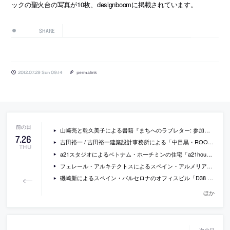
ックの聖火台の写真が10枚、designboomに掲載されています。
SHARE
2012.07.29 Sun 09:14
permalink
山崎亮と乾久美子による書籍『まちへのラブレター: 参加のデザインをめぐる往復書簡』
7
.
26
吉田裕一 / 吉田裕一建築設計事務所による「中目黒・ROOM・S」
THU
a21スタジオによるベトナム・ホーチミンの住宅「a21house」の写真
フェレール・アルキテクトスによるスペイン・アルメリアの「北地中海ヘルスセンター」の写真
磯崎新によるスペイン・バルセロナのオフィスビル「D38 zona franca office」の写真
ほか