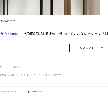
hoto©矢野紀行
野力 / sinato
がDIESEL SHIBUYAで行ったインスタレーション「L
続きを読む
SHARE
inato
店舗
インスタレーション
東京
大野力
2013.03.18 Mon 22:17
permalink