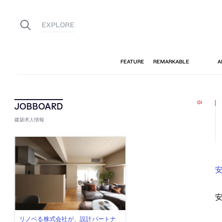
建築求人情報
安
安
佐々木慧が主宰する「axonometric株
古民家を軸に全国で“価値循環の仕組
リノベる株式会社が、設計パートナ
社会への影響力のある建築を手掛
代官山を拠点に活動する「梅澤竜也 /