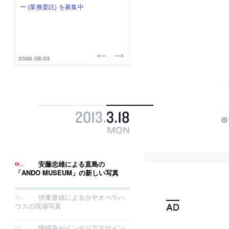
式会社」が、設計スタッフ（経験
み”を作り、リモートワーク主体の働
ー (業務委託) を募集中
け、スタッフ同士で助け合う環境づ
ALA INC.」が、設計スタッフ・アル
者・既卒・2027年新卒）を募集中
き方を実践する「株式会社つぎと」
くりも行う「E.A.S.T.architects」
バイト・事務職を募集中
が、設計スタッフ（経験者・既卒）
が、設計スタッフ（経験者・既卒・
を募集中
2027年新卒）を募集中
2026.08.07
2026.08.03
2026.08.03
2026.07.31
2026.07.30
2013
.
3
.
18
MON
安藤忠雄による直島の
「ANDO MUSEUM」の新しい写真
伊東豊雄による台中オペラハ
ウスの現場写真
隈研吾がインテリアデザイン