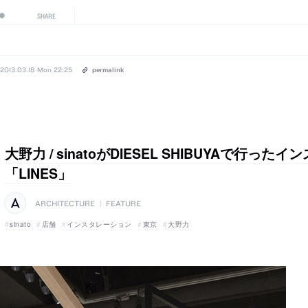
SHARE
2013.03.18 Mon 22:25
permalink
大野力 / sinatoがDIESEL SHIBUYAで行っ
「LINES」
ARCHITECTURE
|
FEATURE
sinato
店舗
インスタレーション
東京
大野力