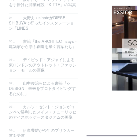
を手掛けた商業施設「KITTE」の写真
大野力 / sinatoがDIESEL
SHIBUYAで行ったインスタレーショ
ン「LINES」
書籍『the ARCHITECT says -
建築家から学ぶ創造を磨く言葉たち』
デイビッド・アジャイによる
東ロンドンのアウトレット・ファッシ
ョン・モールの画像
山中俊治らによる書籍『x‐
DESIGN―未来をプロトタイピングす
るために』
カルソ・セント・ジョンがコ
ンペで勝利したスイス・チューリッヒ
のアイスホッケースタジアムの画像
伊東豊雄が今年のプリツカー
賞を受賞