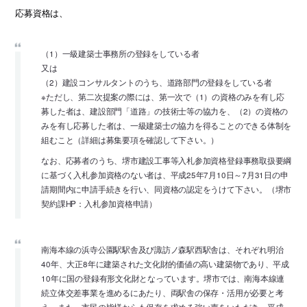
応募資格は、
（1）一級建築士事務所の登録をしている者
又は
（2）建設コンサルタントのうち、道路部門の登録をしている者
※ただし、第二次提案の際には、第一次で（1）の資格のみを有し応
募した者は、建設部門「道路」の技術士等の協力を、（2）の資格の
みを有し応募した者は、一級建築士の協力を得ることのできる体制を
組むこと（詳細は募集要項を確認して下さい。）
なお、応募者のうち、堺市建設工事等入札参加資格登録事務取扱要綱
に基づく入札参加資格のない者は、平成25年7月10日～7月31日の申
請期間内に申請手続きを行い、同資格の認定をうけて下さい。（堺市
契約課HP：入札参加資格申請）
南海本線の浜寺公園駅駅舎及び諏訪ノ森駅西駅舎は、それぞれ明治
40年、大正8年に建築された文化財的価値の高い建築物であり、平成
10年に国の登録有形文化財となっています。堺市では、南海本線連
続立体交差事業を進めるにあたり、両駅舎の保存・活用が必要と考