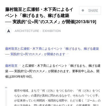
藤村龍至と広瀬郁・木下斉によるイ
SHARE
ベント「稼げるまち、稼げる建築
── 実践的”公×民”のススメ」が開催[2013/8/19]
ARCHITECTURE
EXHIBITION
|
藤村龍至と広瀬郁・木下斉によるイベント「稼げるまち、稼げる建築
── 実践的”公×民”のススメ」が開催されます
藤村龍至
と広瀬郁・木下斉によるイベント「稼げるまち、稼げる建
築 ── 実践的”公×民”のススメ」が開催されます。要事前申し込み。開
催は2013年8月19日。
都市や地域、まちで「何（どれ）をつくるのか」「何（どれ）をつく
らないのか」の選択が真剣に問われるなかで、それらの「つくり手」
が従来持っていた時間的・地理的な視野や、たどり着く「ゴール」の
在り方自体も、問い直す必要に迫られています。 公民連携等、国づ