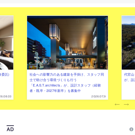
務委託)
社会への影響力のある建築を手掛け、スタッフ同
代官山を
士で助け合う環境づくりも行う
が、設
「E.A.S.T.architects」が、設計スタッフ（経験
者・既卒・2027年新卒）を募集中
26.08.03
2026.07.31