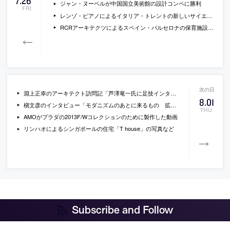
7
.
26
ジャン・ヌーベルが中国国立美術館の設計コンペに勝利
FRI
レンゾ・ピアノによるイタリア・トレントの新しいサイエンス・ミュージアムの写真
RCRアーキテクツによるスペイン・バルセロナの保育施設「Els Colors」の写真など
淵上正幸のアーキテクト訪問記「芦澤竜一氏に足技インタビューをする」
8
.
01
槇文彦のインタビュー「モダニズムのあとに来るもの 拡がった多様な可能性」
THU
AMOがプラダの2013F/Wコレクションのために製作した動画
リンハオによるシンガポールの住宅「T house」の写真など
Subscribe and Follow