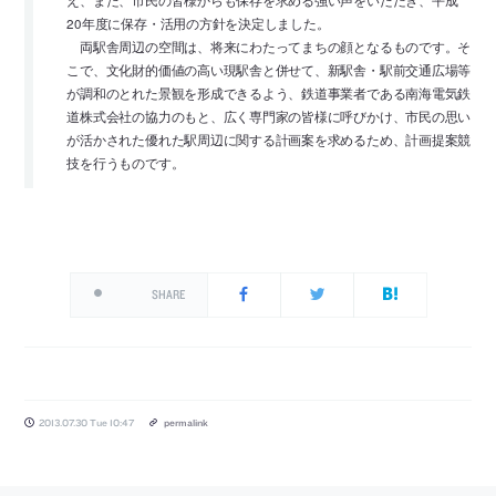
え、また、市民の皆様からも保存を求める強い声をいただき、平成
20年度に保存・活用の方針を決定しました。
両駅舎周辺の空間は、将来にわたってまちの顔となるものです。そ
こで、文化財的価値の高い現駅舎と併せて、新駅舎・駅前交通広場等
が調和のとれた景観を形成できるよう、鉄道事業者である南海電気鉄
道株式会社の協力のもと、広く専門家の皆様に呼びかけ、市民の思い
が活かされた優れた駅周辺に関する計画案を求めるため、計画提案競
技を行うものです。
SHARE
2013.07.30 Tue 10:47
permalink