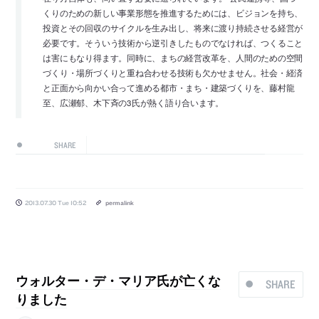
くりのための新しい事業形態を推進するためには、ビジョンを持ち、
投資とその回収のサイクルを生み出し、将来に渡り持続させる経営が
必要です。そういう技術から逆引きしたものでなければ、つくること
は害にもなり得ます。同時に、まちの経営改革を、人間のための空間
づくり・場所づくりと重ね合わせる技術も欠かせません。社会・経済
と正面から向かい合って進める都市・まち・建築づくりを、藤村龍
至、広瀬郁、木下斉の3氏が熱く語り合います。
SHARE
2013.07.30 Tue 10:52
permalink
ウォルター・デ・マリア氏が亡くな
SHARE
りました