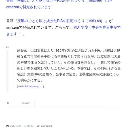
書籍『疾風のごとく駆け抜けたRIAの住宅づくり［1953-69］』が
amazonで発売されています
書籍『
疾風のごとく駆け抜けたRIAの住宅づくり［1953-69］
』が
amazonで発売されています。こちらで、
PDFで少し中身を見る事がで
きます
。
建築家、山口文象により1950年代初めに創設されたRIA。現在は大規
模な都市再開発を手掛ける事務所として知られるが、設立初期は大量
の戸建て住宅を設計していた。その住宅群を見ると、一貫して住宅の
新しい型を追究していたことがわかる。本書では、その知られざる住
宅設計集団RIAの全貌を、当事者の証言、若手建築家らの評論によっ
て明らかにする。
(via
shokokusha.co.jp
)
SHARE
2013.10.01 Tue 10:38
permalink