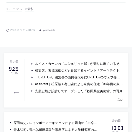
ミニマル
素材
2013.10.01 Tue 10:05
permalink
ルイス・カーンの「エシェリック邸」が売りに出ているそうです。価格は約1億1000万円。
9
.
29
槇文彦、古谷誠章なども参加するイベント「アーキテクト and / vs アーバニスト」が開催[2013/10/4・11]
SUN
「BRUTUS」編集長の西田善太らにBRUTUSのウェブ発信について聞いているインタビュー
assistant｜松原慈＋有山宙による奈良の住宅「33年目の家」の写真
安藤忠雄が設計してオープンした「秋田県立美術館」の写真
ほか
原田将史 / レインボーアーキテクツによる岡山の「牛窓の食堂」
10
.
03
青木弘司 / 青木弘司建築設計事務所による大学研究室のインテリア「門脇研究室」