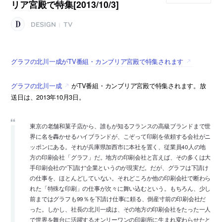
リア宮殿で特集[2013/10/3]
DESIGN
TV
|
グラフの北川一成がTV番組・カンブリア宮殿で特集されます
グラフの北川一成
がTV番組・カンブリア宮殿で特集されます。放
送日は、2013年10月3日。
東京の老舗和菓子店から、誰もが知るフランスの高級ブランドまで世
界に名を轟かせるハイブランドが、こぞって印刷を依頼する会社がニ
ッポンにある。それが兵庫県加西市に本社を置く、従業員40人の地
方の印刷会社「グラフ」だ。地方の印刷会社と言えば、その多くは大
手印刷会社の“下請け”企業というのが現実だ。だが、グラフは下請け
の仕事を、ほとんどしていない。それどころか他の印刷会社で断わら
れた「特殊な印刷」の仕事が次々に舞い込むという。もちろん、少し
前まではグラフも99％を下請け仕事に頼る、倒産寸前の印刷会社だ
った。しかし、社長の北川一成は、その地方の印刷会社をたった一人
で世界を舞台に活躍するオンリーワンの印刷所に生まれ変わらせたと