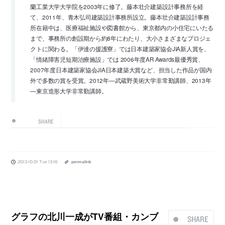
蘭工業大学大学院を2003年に修了。藤本壮介建築設計事務所を経
て、2011年、青木弘司建築設計事務所設立。藤本壮介建築設計事務
所在籍中は、医療福祉施設や図書館から、東京都内の小住宅にいたる
まで、事務所の創設期から約8年にわたり、大小さまざまなプロジェ
クトに関わる。「伊達の援護寮」では日本建築家協会JIA新人賞を、
「情緒障害児短期治療施設」では 2006年度AR Awards最優秀賞、
2007年度日本建築家協会JIA日本建築大賞など、担当した作品が国内
外で多数の賞を受賞。2012年—武蔵野美術大学非常勤講師、2013年
—東京造形大学非常勤講師。
SHARE
2013.10.01 Tue 13:16
permalink
グラフの北川一成がTV番組・カンブ
SHARE