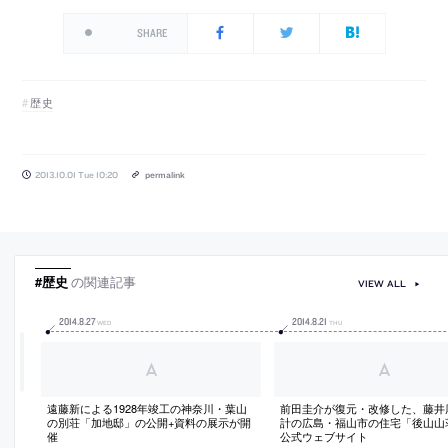
SHARE
歴史
2013.10.01 Tue 10:20
permalink
#歴史
の関連記事
VIEW ALL
2014
.
8
.
27
2014
.
8
.
21
WED
THU
遠藤新による1928年竣工の神奈川・葉山
前田圭介が復元・改修した、藤井
の別荘「加地邸」の公開+資料の展示が開
計の広島・福山市の住宅「後山山
催
公式ウェブサイト