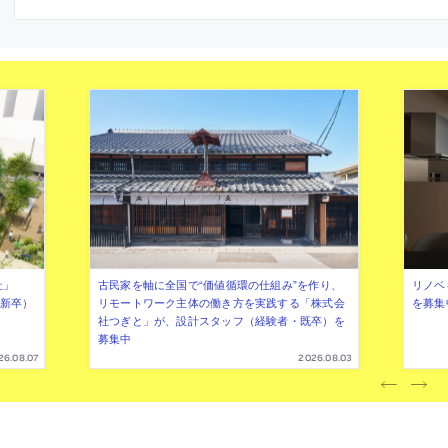
社」
古民家を軸に全国で“価値循環の仕組み”を作り、
リノベ
年新卒）
リモートワーク主体の働き方を実践する「株式会
を募集
社つぎと」が、設計スタッフ（経験者・既卒）を
募集中
26.08.07
2026.08.03