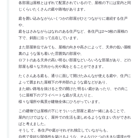
各部屋は屋根とはずれて配置されているので、屋根の下には室内と同
じくらいたくさんの庭や路地があります。
庭を囲い込みながらいくつかの部屋がひとつながりに連続する住戸
や、
庭をはさみながらはなれのある住戸など、各住戸は2〜3枚の屋根の
下で、斜面に沿って点在しています。
また部屋単位でみても、屋根の向きや高さによって、天井の低い屋根
裏のような落ち着いた雰囲気の部屋や、
ロフトのある天井の高い明るい部屋などいろいろな部屋があり、どの
部屋も様々な方向から光や風をとることができます。
たくさんある庭も、通りに面して開けたみんなが使える庭や、住戸に
よって囲まれた屋根下の半外部のような庭などがあり、
また細い路地を抜けると空の開けた 明るい庭があったり、その向こ
うに屋根下のプライベートな庭が見えたりと、
様々な場所や風景が建物全体にひろがっています。
この建物では屋根の下にそういった部屋と庭が一緒にあることで、
屋内だけではなく、屋外での生活も楽しめるような住まい方ができれ
ばと考えました。
そうし て、各住戸や庭がそれぞれ独立していながらも、
自然で良好な関係性を築けるような、そんなひとつの大きな環境が生