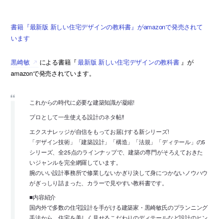
書籍『最新版 新しい住宅デザインの教科書』がamazonで発売されて
います
黒崎敏
による書籍『
最新版 新しい住宅デザインの教科書
』が
amazonで発売されています。
これからの時代に必要な建築知識が凝縮!
プロとして一生使える設計のネタ帖!!
エクスナレッジが自信をもってお届けする新シリーズ!
「デザイン技術」「建築設計」「構造」「法規」「ディテール」の5
シリーズ、全25点のラインナップで、建築の専門がそろえておきた
いジャンルを完全網羅しています。
腕のいい設計事務所で修業しないかぎり決して身につかないノウハウ
がぎっしり詰まった、カラーで見やすい教科書です。
■内容紹介
国内外で多数の住宅設計を手がける建築家・黒崎敏氏のプランニング
手法から、住宅を美しく見せるこだわりのディテールなど設計のヒン