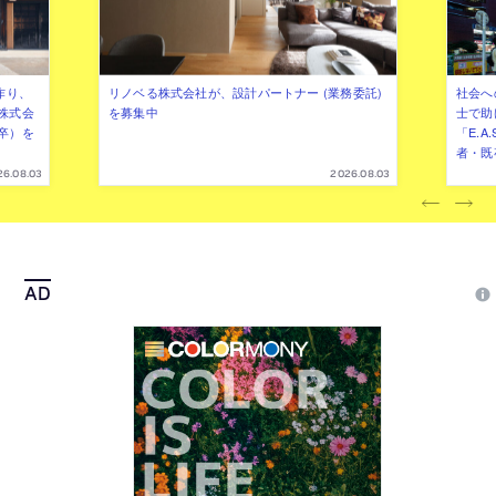
作り、
リノベる株式会社が、設計パートナー (業務委託)
社会へ
株式会
を募集中
士で助
卒）を
「E.A
者・既
26.08.03
2026.08.03