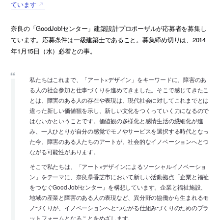
ています
奈良の「GoodJob!センター」建築設計プロポーザルが応募者を募集し
ています。応募条件は一級建築士であること。募集締め切りは、2014
年1月15日（水）必着との事。
私たちはこれまで、「アート×デザイン」をキーワードに、障害のあ
る人の社会参加と仕事づくりを進めてきました。そこで感じてきたこ
とは、障害のある人の存在や表現は、現代社会に対してこれまでとは
違った新しい価値観を示し、新しい文化をつくっていく力になるので
はないかということです。価値観の多様化と感情生活の繊細化が進
み、一人ひとりが自分の感覚でモノやサービスを選択する時代となっ
た今、障害のある人たちのアートが、社会的なイノベーションへとつ
ながる可能性があります。
そこで私たちは、「アート×デザインによるソーシャルイノベーショ
ン」をテーマに、奈良県香芝市において新しい活動拠点「企業と福祉
をつなぐGood Job!センター」を構想しています。企業と福祉施設、
地域の産業と障害のある人の表現など、異分野の協働から生まれるモ
ノづくりが、イノベーションへとつながる仕組みづくりのためのプラ
ットフォームとなることをめざします。