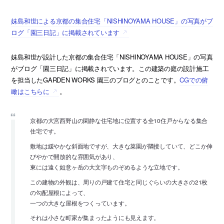
妹島和世による京都の集合住宅「NISHINOYAMA HOUSE」の写真がブ
ログ「園三日記」に掲載されています
妹島和世が設計した京都の集合住宅「NISHINOYAMA HOUSE」の写真
がブログ「園三日記」に掲載されています。この建築の庭の設計施工
を担当したGARDEN WORKS 園三のブログとのことです。
CGでの俯
瞰はこちらに
。
京都の大宮西野山の閑静な住宅地に位置する全10住戸からなる集合
住宅です。
敷地は緩やかな斜面地ですが、大きな菜園が隣接していて、どこか伸
びやかで開放的な雰囲気があり、
東には遠く如意ヶ岳の大文字ものぞめるような立地です。
この建物の外観は、周りの戸建て住宅と同じぐらいの大きさの21枚
の勾配屋根によって、
一つの大きな屋根をつくっています。
それは小さな町家が集まったようにも見えます。