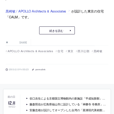
黒崎敏 / APOLLO Architects & Associates
が設計した東京の住宅
「CALM」です。
続きを読む
SHARE
APOLLO Architects & Associates
住宅
東京
西川公朗
黒崎敏
2013.12.13 Fri 00:23
permalink
谷口吉生による京都国立博物館内の新施設「平成知新館」が2014年9月にオープン
12
.
11
藤森照信が広島県福山市に設計している「神勝寺 寺務所」の現場写真
WED
安藤忠雄が設計してオープンした台湾の「亜洲現代美術館」の写真