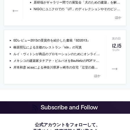
原研哉がギャラリー間での展覧会「犬のための建築」を解説している動画
NIGOにユニクロでの「UT」のディレクションやそのビジネスについて聞いているインタビュー
ほか
SDレビュー2013の受賞作を紹介した書籍『SD2013』
12
.
15
柳原照弘による京都のレストラン「kiln」の写真
SUN
ルイ・ヴィトンが商品のプロモーションのためにオンラインゲームを公開
メキシコの建築家タチアナ・ビルバオをBauNetzのPDFマガジンが特集
岸本和彦 acaaによる神奈川県茅ヶ崎市の住宅「辻堂の曲がり屋」の写真
ほか
Subscribe and Follow
公式アカウントをフォローして、