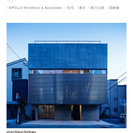
APOLLO Architects & Associates
住宅
東京
西川公朗
黒崎敏
photo©Masao Nishikawa