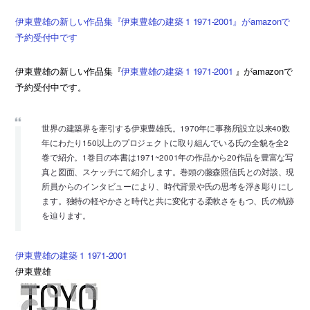
伊東豊雄の新しい作品集『伊東豊雄の建築 1 1971-2001』がamazonで
予約受付中です
伊東豊雄の新しい作品集『
伊東豊雄の建築 1 1971-2001
』がamazonで
予約受付中です。
世界の建築界を牽引する伊東豊雄氏。1970年に事務所設立以来40数
年にわたり150以上のプロジェクトに取り組んでいる氏の全貌を全2
巻で紹介。1巻目の本書は1971~2001年の作品から20作品を豊富な写
真と図面、スケッチにて紹介します。巻頭の藤森照信氏との対談、現
所員からのインタビューにより、時代背景や氏の思考を浮き彫りにし
ます。独特の軽やかさと時代と共に変化する柔軟さをもつ、氏の軌跡
を辿ります。
伊東豊雄の建築 1 1971-2001
伊東豊雄