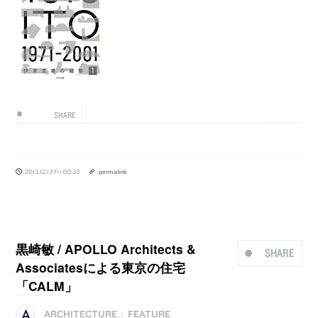
SHARE
2013.12.13 Fri 00:33
permalink
黒崎敏 / APOLLO Architects &
SHARE
Associatesによる東京の住宅
「CALM」
ARCHITECTURE
FEATURE
|