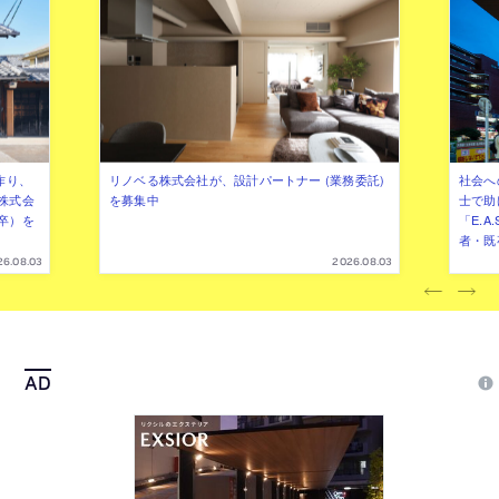
作り、
リノベる株式会社が、設計パートナー (業務委託)
社会へ
株式会
を募集中
士で助
卒）を
「E.A
者・既
26.08.03
2026.08.03