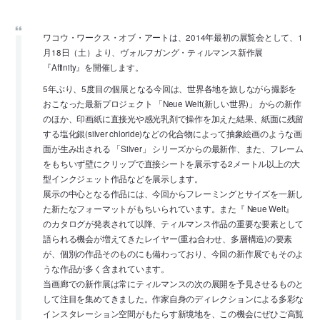
ワコウ・ワークス・オブ・アートは、2014年最初の展覧会として、1
月18日（土）より、ヴォルフガング・ティルマンス新作展
『Affinity』を開催します。
5年ぶり、5度目の個展となる今回は、世界各地を旅しながら撮影を
おこなった最新プロジェクト 「Neue Welt(新しい世界)」 からの新作
のほか、印画紙に直接光や感光乳剤で操作を加えた結果、紙面に残留
する塩化銀(silver chloride)などの化合物によって抽象絵画のような画
面が生み出される 「Silver」 シリーズからの最新作、また、フレーム
をもちいず壁にクリップで直接シートを展示する2メートル以上の大
型インクジェット作品などを展示します。
展示の中心となる作品には、今回からフレーミングとサイズを一新し
た新たなフォーマットがもちいられています。また『 Neue Welt』
のカタログが発表されて以降、ティルマンス作品の重要な要素として
語られる機会が増えてきたレイヤー(重ね合わせ、多層構造)の要素
が、個別の作品そのものにも備わっており、今回の新作展でもそのよ
うな作品が多く含まれています。
当画廊での新作展は常にティルマンスの次の展開を予見させるものと
して注目を集めてきました。作家自身のディレクションによる多彩な
インスタレーション空間がもたらす新境地を、この機会にぜひご高覧