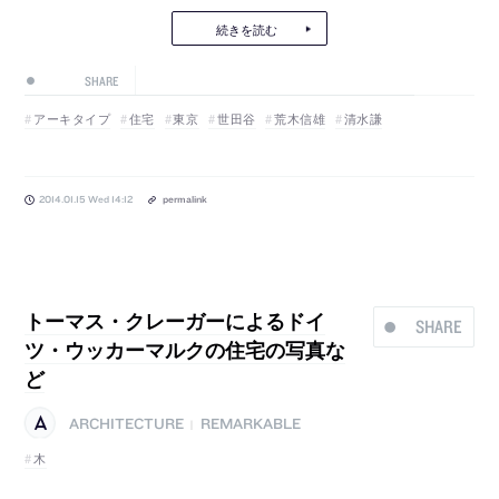
続きを読む
SHARE
アーキタイプ
住宅
東京
世田谷
荒木信雄
清水謙
2014.01.15 Wed 14:12
permalink
トーマス・クレーガーによるドイ
SHARE
ツ・ウッカーマルクの住宅の写真な
ど
ARCHITECTURE
REMARKABLE
|
木