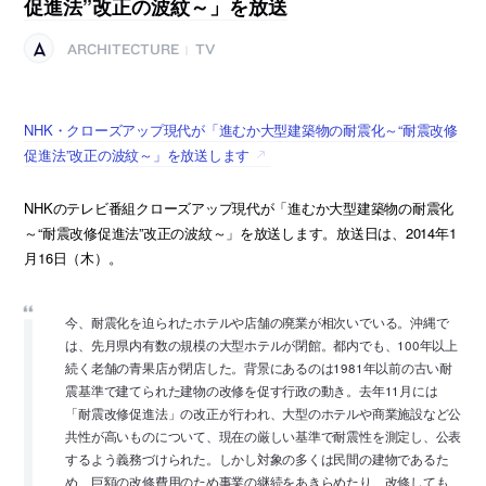
促進法”改正の波紋～」を放送
ARCHITECTURE
TV
|
NHK・クローズアップ現代が「進むか大型建築物の耐震化～“耐震改修
促進法”改正の波紋～」を放送します
NHKのテレビ番組クローズアップ現代が「進むか大型建築物の耐震化
～“耐震改修促進法”改正の波紋～」を放送します。放送日は、2014年1
月16日（木）。
今、耐震化を迫られたホテルや店舗の廃業が相次いでいる。沖縄で
は、先月県内有数の規模の大型ホテルが閉館。都内でも、100年以上
続く老舗の青果店が閉店した。背景にあるのは1981年以前の古い耐
震基準で建てられた建物の改修を促す行政の動き。去年11月には
「耐震改修促進法」の改正が行われ、大型のホテルや商業施設など公
共性が高いものについて、現在の厳しい基準で耐震性を測定し、公表
するよう義務づけられた。しかし対象の多くは民間の建物であるた
め、巨額の改修費用のため事業の継続をあきらめたり、改修しても