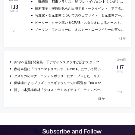
「磯崎新 都市ソラリス」展 プレ・イヴェント シンポジウム「都市ソラリスへ」の動画
1
.
13
藤村龍至・柳原照弘らが出演するトークイベント「アフター・リアル・アノニマスデザイン」が京都で開催。ライブ・フリーペーパー制作・配布も。
MON
写真家・石元泰博についてのウェブサイト「石元泰博アーカイヴ」
ピーター・クック率いるCRAB・スタジオによるオーストラリア・クィーンズランドの学校施設「Abedian School of Architecture」の写真
ノーマン・フォスターに、オスカー・ニーマイヤーの事などについて聞いているインタビュー
ほか
[ap job 更新] 間宮晨一千デザインスタジオが設計スタッフ・オープンデスクを募集中
1
.
17
森村泰昌に「ヨコハマトリエンナーレ2014」について聞いているインタビュー
FRI
アメリカのマナ・コンテンポラリーにオープンした、リチャード・マイヤーの模型博物館の写真
保坂猛によるプリズミックギャラリーでの展覧会「Ku u so u」の会場写真
新しい木質構造材「クロス・ラミネイティド・ティンバー」を使用した高知の社員寮のレポート記事
ほか
Subscribe and Follow