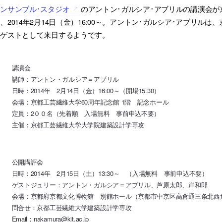
ンサンブル･スタジオ
のアントン･ガルシア･アブリルの講演会
、2014年2月14日（金）16:00～。アントン･ガルシア･アブリ
のゲストとして来日するようです。
講演会
講師：アントン・ガルシア＝アブリル
日時：2014年 2月14日（金）16:00～（開場15:30）
会場：京都工芸繊維大学60周年記念館 1階 記念ホール
定員：2００名（先着順 入場無料 事前申込不要）
主催：京都工芸繊維大学大学院建築設計学専攻
公開講評会
日時：2014年 2月15日（土）13:30～ （入場無料 事前申込不要）
ゲストジュリー：アントン・ガルシア＝アブリル、芦原太郎、岸和郎
会場：京都府京都文化博物館 別館ホール（京都市中京区高倉通三条北西
問合せ：京都工芸繊維大学建築設計学専攻
Email：nakamura@kit.ac.jp