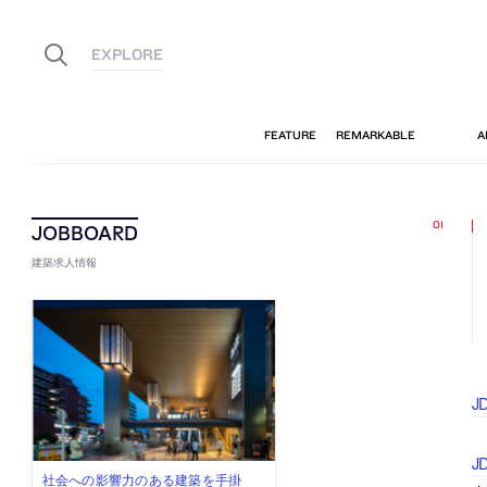
建築求人情報
J
J
古民家を軸に全国で“価値循環の仕組
リノベる株式会社が、設計パートナ
社会への影響力のある建築を手掛
代官山を拠点に活動する「梅澤竜也 /
住宅や共同住宅などを手掛け、“合理