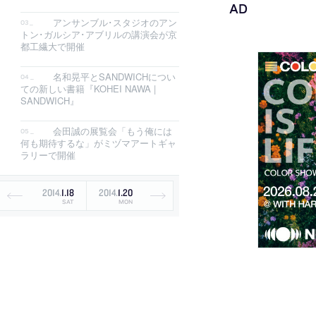
アンサンブル･スタジオのアン
トン･ガルシア･アブリルの講演会が京
都工繊大で開催
名和晃平とSANDWICHについ
ての新しい書籍『KOHEI NAWA |
SANDWICH』
会田誠の展覧会「もう俺には
何も期待するな」がミヅマアートギャ
ラリーで開催
2014
.
1
.
18
2014
.
1
.
20
SAT
MON