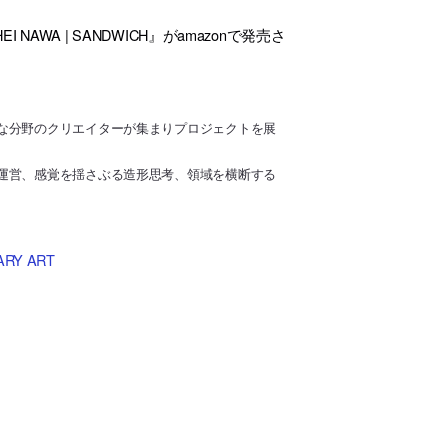
NAWA | SANDWICH』がamazonで発売さ
な分野のクリエイターが集まりプロジェクトを展
運営、感覚を揺さぶる造形思考、領域を横断する
ARY ART