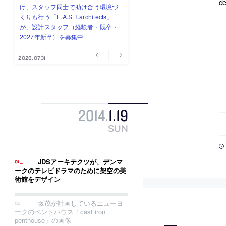
d
み”を作り、リモートワーク主体の働
ー (業務委託) を募集中
け、スタッフ同士で助け合う環境づ
ALA INC.」が、設計スタッフ・アル
的でシンプルなデザイン”を志向する
き方を実践する「株式会社つぎと」
くりも行う「E.A.S.T.architects」
バイト・事務職を募集中
「PANDA：山本浩三建築設計事務
が、設計スタッフ（経験者・既卒）
が、設計スタッフ（経験者・既卒・
所」が、設計スタッフ（経験者・既
を募集中
2027年新卒）を募集中
卒・2027年新卒）を募集中
2026.08.03
2026.08.03
2026.07.31
2026.07.30
2026.07.29
2014
.
1
.
19
SUN
JDSアーキテクツが、デンマ
ークのテレビドラマのために架空の美
術館をデザイン
坂茂が計画しているニューヨ
ークのペントハウス「cast iron
penthouse」の画像