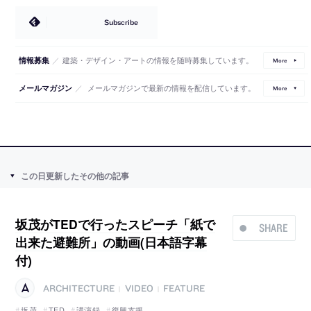
Subscribe
／
建築・デザイン・アートの情報を随時募集しています。
情報募集
More
／
メールマガジンで最新の情報を配信しています。
メールマガジン
More
この日更新したその他の記事
坂茂がTEDで行ったスピーチ「紙で
SHARE
出来た避難所」の動画(日本語字幕
付)
ARCHITECTURE
VIDEO
FEATURE
|
|
坂茂
TED
講演録
復興支援