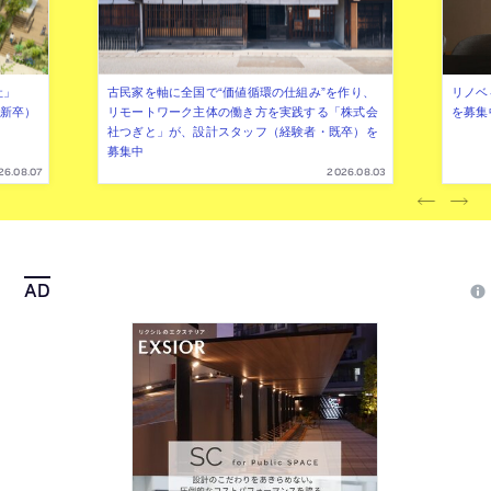
社」
古民家を軸に全国で“価値循環の仕組み”を作り、
リノベ
年新卒）
リモートワーク主体の働き方を実践する「株式会
を募集
社つぎと」が、設計スタッフ（経験者・既卒）を
募集中
26.08.07
2026.08.03