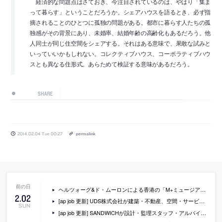
経済的な問題点はさておき、今注目されているのは、やはり「集ま
って暮らす」ということだろうか。シェアハウスを語るとき、必ず指
摘されることのひとつに孤独の問題がある。都市に暮らす人たちの孤
独感がその背景にあり、未婚率、結婚年齢の高齢化もあるだろう。他
人同士が同じ住空間をシェアする。それはある意味で、果敢な試みと
いっていいかもしれない。コレクティブハウス、コーポラティブハウ
スとも異なる住形式。あらためて検証する意味があるだろう。
SHARE
2014.02.04 Tue 00:27
permalink
ヘルツォーグ&ド・ムーロンによる香港の「M+ミュージアム」を模型などで紹介している動画
2
.
02
[ap job 更新] UDS株式会社が建築・不動産、空間・サービスの企画・プロデューススタッフを募集中
SUN
[ap job 更新] SANDWICHが設計・監理スタッフ・アルバイト・インターンを募集中