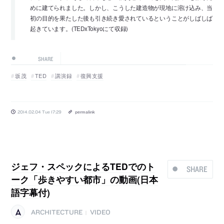
めに建てられました。しかし、こうした建造物が現地に溶け込み、当
初の目的を果たした後も引き続き愛されているということがしばしば
起きています。(TEDxTokyoにて収録)
SHARE
坂茂
TED
講演録
復興支援
2014.02.04 Tue 17:29
permalink
ジェフ・スペックによるTEDでのト
SHARE
ーク「歩きやすい都市」の動画(日本
語字幕付)
ARCHITECTURE
VIDEO
|