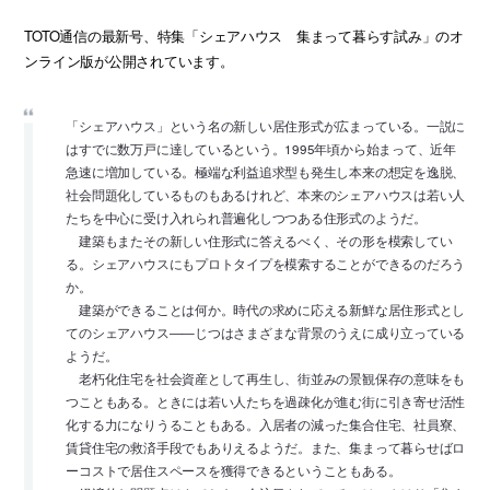
TOTO通信の最新号、特集「シェアハウス 集まって暮らす試み」のオ
ンライン版が公開されています。
「シェアハウス」という名の新しい居住形式が広まっている。一説に
はすでに数万戸に達しているという。1995年頃から始まって、近年
急速に増加している。極端な利益追求型も発生し本来の想定を逸脱、
社会問題化しているものもあるけれど、本来のシェアハウスは若い人
たちを中心に受け入れられ普遍化しつつある住形式のようだ。
建築もまたその新しい住形式に答えるべく、その形を模索してい
る。シェアハウスにもプロトタイプを模索することができるのだろう
か。
建築ができることは何か。時代の求めに応える新鮮な居住形式とし
てのシェアハウス——じつはさまざまな背景のうえに成り立っている
ようだ。
老朽化住宅を社会資産として再生し、街並みの景観保存の意味をも
つこともある。ときには若い人たちを過疎化が進む街に引き寄せ活性
化する力になりうることもある。入居者の減った集合住宅、社員寮、
賃貸住宅の救済手段でもありえるようだ。また、集まって暮らせばロ
ーコストで居住スペースを獲得できるということもある。