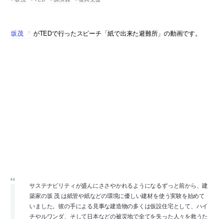
坂茂
がTEDで行ったスピーチ「紙で出来た避難所」の動画です。
サステナビリティが盛んにささやかれるようになるずっと前から、建
築家の坂 茂 は紙管や紙などの環境に優しい建材を使う実験を始めて
いました。彼の手による見事な建造物の多くは仮設住宅として、ハイ
チやルワンダ、そして日本などの被災地で全てを失った人々を救うた