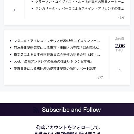
クラーソン・コイヴィスト・ルーネが日本の家具メーカー・松創のためにデザインしたテーブルと椅子など
ランガリータ・ナバーロによるスペイン・アリカンテの住宅の写真
ほか
マヌエル・アイレス・マテウスが2013年にイスタンブールで行ったレクチャーの動画
2
.
06
河原泰建築研究室による東京・墨田区の寺院「回向院念仏堂」
THU
槇文彦による日本外国特派員協会主催の記者会見（2014年2月4日）の動画
book『彦根アンドレアの最高の住まいをつくる方法』
伊東豊雄による恵比寿の伊東建築塾の訪問レポート記事
ほか
Subscribe and Follow
公式アカウントをフォローして、
見逃せない建築情報を受け取ろう。