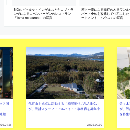
BIGのビャルケ・インゲルスとヤコブ・ラ
河内一泰による既存の木造ワンル
ンゲによるコペンハーゲンのレストラン
パート全体を改修して住宅にした
「llama restaurant」の写真
ートメント – ハウス」の写真
ッフ同
代官山を拠点に活動する「梅澤竜也 / ALA INC.」
佐々木慧
が、設計スタッフ・アルバイト・事務職を募集中
が、設
（経験
を募集
26.07.31
2026.07.30