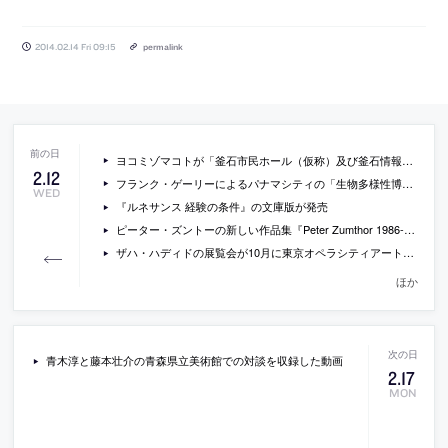
2014.02.14 Fri 09:15
permalink
ヨコミゾマコトが「釜石市民ホール（仮称）及び釜石情報交流センター（仮称）」設計プロポーザルで最優秀者に
2
.
12
フランク・ゲーリーによるパナマシティの「生物多様性博物館」の写真
WED
『ルネサンス 経験の条件』の文庫版が発売
ピーター・ズントーの新しい作品集『Peter Zumthor 1986-2013: Buildings and Projects』
ザハ・ハディドの展覧会が10月に東京オペラシティアートギャラリーで開催
ほか
青木淳と藤本壮介の青森県立美術館での対談を収録した動画
2
.
17
MON