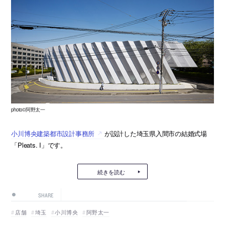
photo©阿野太一
小川博央建築都市設計事務所
が設計した埼玉県入間市の結婚式場
「Pleats. I」です。
続きを読む
SHARE
店舗
埼玉
小川博央
阿野太一