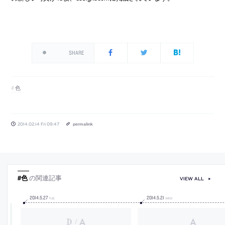
SHARE
色
2014.02.14 Fri 09:47
permalink
#色
の関連記事
VIEW ALL
2014
.
5
.
27
2014
.
5
.
21
TUE
WED
/