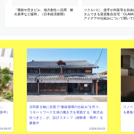
「廃校や空きビル、地方創生へ活用 耐
ツクルバに、借手が内装等を自由
火基準など緩和」（日本経済新聞）
タムできる賃貸集合住宅「CLASK
アイデアや仕組みについて聞いて
ンタビュー
社」
古民家を軸に全国で“価値循環の仕組み”を作り、
リノベ
年新卒）
リモートワーク主体の働き方を実践する「株式会
を募集
社つぎと」が、設計スタッフ（経験者・既卒）を
募集中
26.08.07
2026.08.03