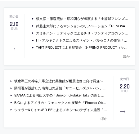
槇文彦・藤森照信・岸和朗らが出演する「土浦邸フレンズ設立記念講演会2014」が開催
2
.
16
武藤圭太郎によるマンションのリノベーション「RENOVATION M」の写真
SUN
スミルハン・ラディックによるチリ・サンティアゴのランドマーク設計コンペの勝利案
H・アルキテクトスによるスペイン・バルセロナの住宅「House 1101」の写真
TAKT PROJECTによる展覧会「3-PRING PRODUCT（サンプリング プロダクト）」が渋谷ヒカリエ８階で開催
ほか
坂倉準三の神奈川県立近代美術館が耐震改修に向け調査へ
2
.
20
隈研吾が設計した南青山の店舗「サニーヒルズジャパン」の新しい写真
THU
SANAAによる岡山大学の「Junko Fukutake Hall」の新しい写真
BIGによるアメリカ・フェニックスの展望台「Phoenix Observation Tower」の建設が決定
ツェラー&モイエ+FR-EEによるメキシコのデザイン施設「archivo」の画像
ほか