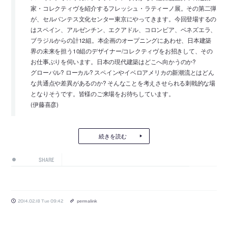
家・コレクティヴを紹介するフレッシュ・ラティーノ展。その第二弾
が、セルバンテス文化センター東京にやってきます。今回登場するの
はスペイン、アルゼンチン、エクアドル、コロンビア、ベネズエラ、
ブラジルからの計12組。本企画のオープニングにあわせ、日本建築
界の未来を担う10組のデザイナー/コレクティヴをお招きして、その
お仕事ぶりを伺います。日本の現代建築はどこへ向かうのか?
グローバル? ローカル? スペインやイベロアメリカの新潮流とはどん
な共通点や差異があるのか? そんなことを考えさせられる刺戟的な場
となりそうです。皆様のご来場をお待ちしています。
(伊藤喜彦)
続きを読む
SHARE
2014.02.18 Tue 09:42
permalink