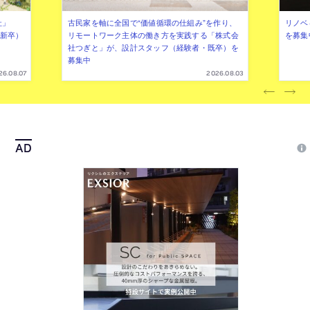
社」
古民家を軸に全国で“価値循環の仕組み”を作り、
リノベ
年新卒）
リモートワーク主体の働き方を実践する「株式会
を募集
社つぎと」が、設計スタッフ（経験者・既卒）を
募集中
26.08.07
2026.08.03