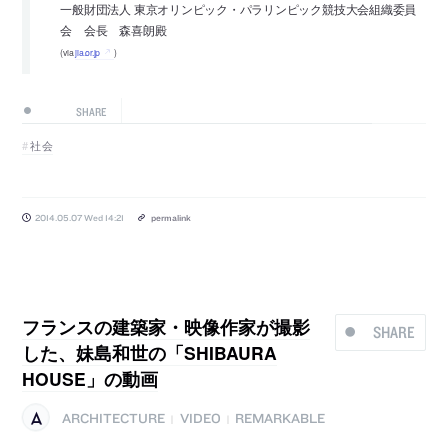
一般財団法人 東京オリンピック・パラリンピック競技大会組織委員
会 会長 森喜朗殿
(via
jia.or.jp
)
SHARE
社会
2014.05.07 Wed 14:21
permalink
フランスの建築家・映像作家が撮影
SHARE
した、妹島和世の「SHIBAURA
HOUSE」の動画
ARCHITECTURE
VIDEO
REMARKABLE
|
|