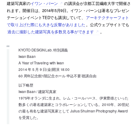
建築写真家の
イワン・バーン
の講演会が京都工芸繊維大学で開催さ
れます。開催日は、2014年5月9日。イワン・バーンは著名なプレゼン
テーションイベントTEDでも講演していて、
アーキテクチャーフォト
で取り上げた際にも大きな反響がありました
。公式ウェブサイトでも
過去に撮影した建築写真を多数見る事ができます
。
KYOTO DESIGN Lab. 特別講義
Iwan Baan
A Year of Traveling with Iwan
2014 年 5 月 9 日(金)開演 18:00
60 周年記念館1階記念ホール 申込不要 聴講自由
以下略歴
Iwan Baan / 建築写真家
1975年オランダに生まれ、レム・コールハース、伊東豊雄といった
数多くの著名建築家とコラボレーションしている。2010年、20世紀
の最も有名な建築写真家として Julius Shulman Photography Award
を受賞した。