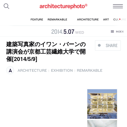
2014
.
5
.
07
WED
建築写真家のイワン・バーンの
SHARE
講演会が京都工芸繊維大学で開
催[2014/5/9]
ARCHITECTURE
EXHIBITION
REMARKABLE
|
|