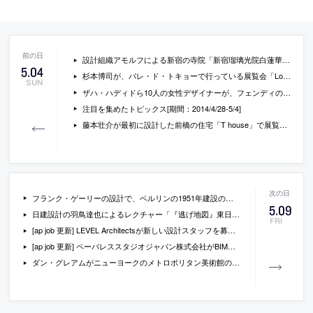
設計組織アモルフによる新宿の寺院「新宿瑠璃光院白蓮華堂」の写真と施工のレポート
5
.
04
杉本博司が、パレ・ド・トキョーで行っている展覧会「Lost Human Genetic Archive」の会場写真
SUN
ザハ・ハディドら10人の女性デザイナーが、フェンディのためにデザインしたバッグの写真
注目を集めたトピックス[期間：2014/4/28-5/4]
藤本壮介が最初に設計した前橋の住宅「T house」で展覧会が開催。
フランク・ゲーリーの設計で、ベルリンの1951年建設の建物内に作られる、バレンボイム・サイード音楽アカデミーの新しい音楽ホールの模型写真
5
.
09
日建設計の羽鳥達也によるレクチャー「『逃げ地図』東日本大震災をきっかけに開発され、Hondaのナビアプリにも搭載された地図とそのアイデアについて」の動画
FRI
[ap job 更新] LEVEL Architectsが新しい設計スタッフを募集中
[ap job 更新] ペーパレススタジオジャパン株式会社がBIMに関わる様々なスタッフを募集中
ダン・グレアムがニューヨークのメトロポリタン美術館の屋上で行っているインスタレーション作品の写真