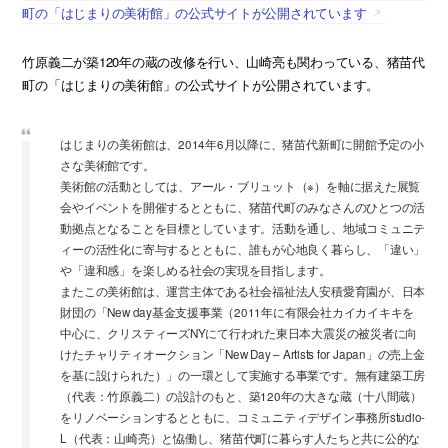
町の「はじまりの美術館」の公式サイトが公開されています
竹原義二が築120年の蔵の改修を行い、山崎亮も関わっている、猪苗代
町の「はじまりの美術館」の公式サイトが公開されています。
はじまりの美術館は、2014年6月以降に、猪苗代新町に開館予定の小
さな美術館です。
美術館の活動としては、アール・ブリュット（※）を軸に据えた展覧
会やイベントを開催するとともに、猪苗代町のみなさんのひとつの活
動拠点となることを目標としています。活動を通し、地域コミュニテ
ィーの活性化に寄与するとともに、誰もが心地良く暮らし、「違い」
や「違和感」を楽しめる社会の実現を目指します。
またこの美術館は、運営主体である社会福祉法人安積愛育園が、日本
財団の「New day基金支援事業（2011年に有限会社カイカイキキを
中心に、クリスティーズNYにて行われた東日本大震災の被災者に向
けたチャリティオークション「New Day – Artists for Japan」の売上金
を基に設けられた）」の一環として実施する事業です。無有建築工房
（代表：竹原義二）の設計のもと、築120年の大きな蔵（十八間蔵）
をリノベーションするとともに、コミュニティデザイン事務所studio-
L（代表：山崎亮）と恊働し、猪苗代町に暮らす人たちと共に公的な