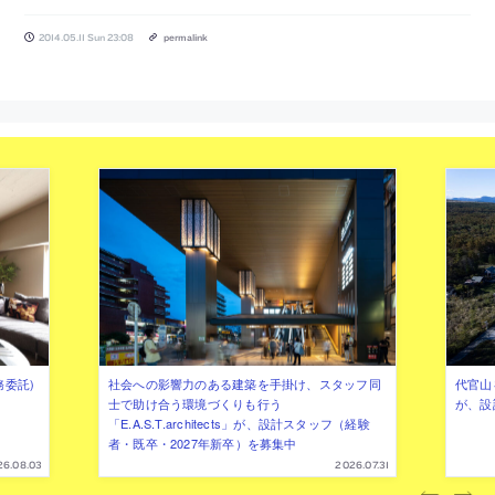
2014.05.11 Sun 23:08
permalink
務委託)
社会への影響力のある建築を手掛け、スタッフ同
代官山を
士で助け合う環境づくりも行う
が、設
「E.A.S.T.architects」が、設計スタッフ（経験
者・既卒・2027年新卒）を募集中
26.08.03
2026.07.31