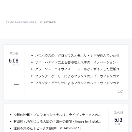
2014.05.11 Sun 08:53
permalink
バウハウスの、グロピウスとモホリ・ナギが住んでいた住宅(マイスター・ハウス)の再築が完了
5
.
09
ザハ・ハディドによる香港理工大学の「イノベーション・タワー」の動画
FRI
クラーソン・コイヴィスト・ルーネがデザインした壁紙コレクションの写真
フランク・ゲーリーによるフランスのルイ・ヴィトンのアート施設「ルイ・ヴィトン ファウンデーション」の公式サイト
フランク・ゲーリーによるフランスのルイ・ヴィトンのアート施設「ルイ・ヴィトン ファウンデーション」の現場写真
ほか
今日のNHK・プロフェッショナルは、ライゾマティクスの真鍋大度の特集です
5
.
13
村田純 / JAM.による大阪の「清州の住宅 / House for Installation」
TUE
注目を集めたトピックス[期間：2014/5/5-5/11]