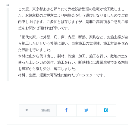
この度、東京都あきる野市にて弊社設計監理の住宅が竣工致しまし
た。お施主様のご厚意により内覧会を行う運びとなりましたのでご案
内申し上げます。ご多忙とは存じますが、是非ご高覧頂きご意見ご感
想をお聞かせ頂ければ幸いです。
「網代の家」は外壁、庇、床、内壁、断熱、家具など、お施主様が自
ら施工したいという希望に沿い、自主施工の実現性、施工方法を含め
た設計を行いました。
木材は山から伐り出し、製材、乾燥、加工、施工を行い、敷地の土を
使った土レンガの製作、施工を行い、断熱材には農業廃材である籾殻
を農家から譲り受け、施工しました。
材料、生産、運搬の可能性に触れたプロジェクトです。
SHARE