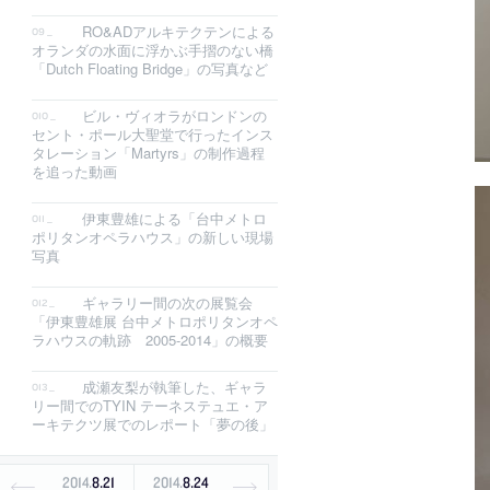
RO&ADアルキテクテンによる
オランダの水面に浮かぶ手摺のない橋
「Dutch Floating Bridge」の写真など
ビル・ヴィオラがロンドンの
セント・ポール大聖堂で行ったインス
タレーション「Martyrs」の制作過程
を追った動画
伊東豊雄による「台中メトロ
ポリタンオペラハウス」の新しい現場
写真
ギャラリー間の次の展覧会
「伊東豊雄展 台中メトロポリタンオペ
ラハウスの軌跡 2005-2014」の概要
成瀬友梨が執筆した、ギャラ
リー間でのTYIN テーネステュエ・ア
ーキテクツ展でのレポート「夢の後」
2014
.
8
.
21
2014
.
8
.
24