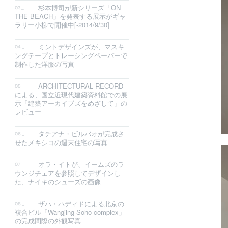
杉本博司が新シリーズ「ON
THE BEACH」を発表する展示がギャ
ラリー小柳で開催中[-2014/9/30]
ミントデザインズが、マスキ
ングテープとトレーシングペーパーで
制作した洋服の写真
ARCHITECTURAL RECORD
による、国立近現代建築資料館での展
示「建築アーカイブズをめざして」の
レビュー
タチアナ・ビルバオが完成さ
せたメキシコの週末住宅の写真
オラ・イトが、イームズのラ
ウンジチェアを参照してデザインし
た、ナイキのシューズの画像
ザハ・ハディドによる北京の
複合ビル「Wangjing Soho complex」
の完成間際の外観写真