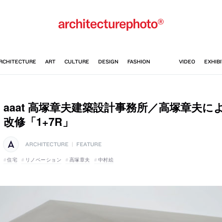
aaat 高塚章夫建築設計事務所／高塚章夫
改修「1+7R」
ARCHITECTURE
|
FEATURE
住宅
リノベーション
高塚章夫
中村絵