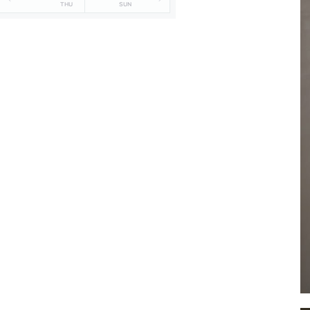
THU
SUN