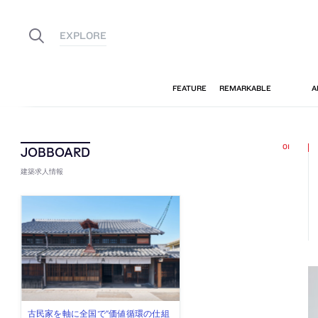
建築求人情報
佐々木慧が主宰する「axonometric株
古民家を軸に全国で“価値循環の仕組
リノベる株式会社が、設計パートナ
社会への影響力のある建築を手掛
代官山を拠点に活動する「梅澤竜也 /