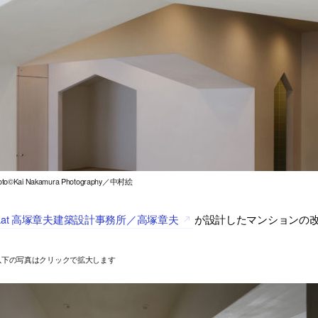
oto©Kai Nakamura Photography／中村絵
aat 高塚章夫建築設計事務所／高塚章夫
が設計したマンションの改
以下の写真はクリックで拡大します