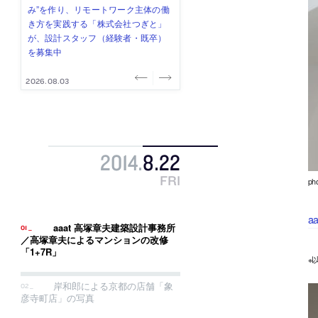
式会社」が、設計スタッフ（経験
み”を作り、リモートワーク主体の働
ー (業務委託) を募集中
け、スタッフ同士で助け合う環境づ
ALA INC.」が、設計スタッフ・アル
者・既卒・2027年新卒）を募集中
き方を実践する「株式会社つぎと」
くりも行う「E.A.S.T.architects」
バイト・事務職を募集中
が、設計スタッフ（経験者・既卒）
が、設計スタッフ（経験者・既卒・
を募集中
2027年新卒）を募集中
2026.08.07
2026.08.03
2026.08.03
2026.07.31
2026.07.30
2014
.
8
.
22
FRI
ph
a
aaat 高塚章夫建築設計事務所
／高塚章夫によるマンションの改修
「1+7R」
※
岸和郎による京都の店舗「象
彦寺町店」の写真