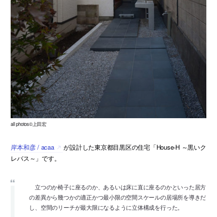
all photos©上田宏
岸本和彦 / acaa
が設計した東京都目黒区の住宅「House-H ～黒いク
レバス～」です。
立つのか椅子に座るのか、あるいは床に直に座るのかといった居方
の差異から幾つかの適正かつ最小限の空間スケールの居場所を導きだ
し、空間のリーチが最大限になるように立体構成を行った。