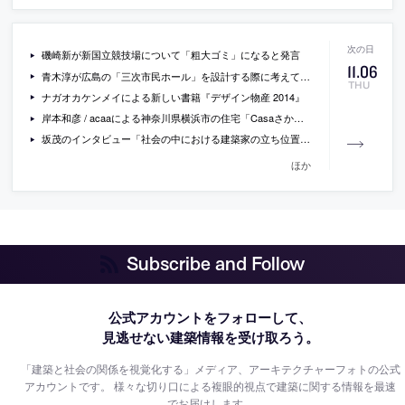
磯崎新が新国立競技場について「粗大ゴミ」になると発言
11
.
06
青木淳が広島の「三次市民ホール」を設計する際に考えていた事
THU
ナガオカケンメイによる新しい書籍『デザイン物産 2014』
岸本和彦 / acaaによる神奈川県横浜市の住宅「Casaさかのうえ」
坂茂のインタビュー「社会の中における建築家の立ち位置を求めて」
ほか
Subscribe and Follow
公式アカウントをフォローして、
見逃せない建築情報を受け取ろう。
「建築と社会の関係を視覚化する」メディア、アーキテクチャーフォトの公式
アカウントです。
様々な切り口による複眼的視点で建築に関する情報を最速
でお届けします。