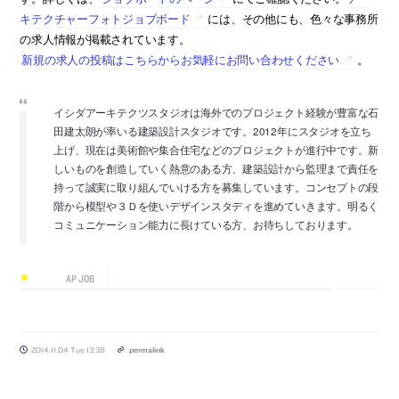
キテクチャーフォトジョブボード
には、その他にも、色々な事務所
の求人情報が掲載されています。
新規の求人の投稿はこちらからお気軽にお問い合わせください
。
イシダアーキテクツスタジオは海外でのプロジェクト経験が豊富な石
田建太朗が率いる建築設計スタジオです。2012年にスタジオを立ち
上げ、現在は美術館や集合住宅などのプロジェクトが進行中です。新
しいものを創造していく熱意のある方、建築設計から監理まで責任を
持って誠実に取り組んでいける方を募集しています。コンセプトの段
階から模型や３Ｄを使いデザインスタディを進めていきます。明るく
コミュニケーション能力に長けている方、お待ちしております。
AP JOB
2014.11.04 Tue 13:38
permalink