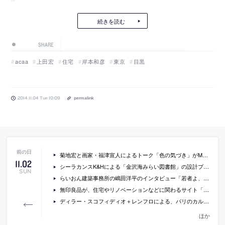
続きを読む
SHARE
acaa
上田宏
住宅
岸本和彦
東京
目黒
2014.11.04 Tue 10:09
permalink
菊地宏と画家・福津宣人によるトーク「色の気づき」がMATECOの主催で東京文京区で開催[2014/11/15]
11
.
02
シーラカンスK&Hによる「金沢海みらい図書館」の設計プロセス等を特集した書籍『図書館をつくる』
SUN
らいおん建築事務所の嶋田洋平のインタビュー「若者よ、自分の街を愛せ！」
無印良品が、住宅やリノベーションなどに関わるサイト「MUJI HOUSE VISION」を公開
ディラー・スコフィディオ＋レンフロによる、パリのカルティエ財団でのインスタレーション「Musings on a Glass Box」の写真
ほか