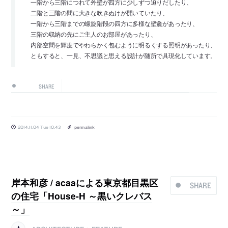
一階から三階につれて外壁が四方に少しずつ迫りだしたり、
二階と三階の間に大きな吹きぬけが開いていたり、
一階から三階までの螺旋階段の四方に多様な壁龕があったり、
三階の収納の先にご主人のお部屋があったり、
内部空間を輝度でやわらかく包むように明るくする照明があったり、
ともすると、一見、不思議と思える設計が随所で具現化しています。
SHARE
2014.11.04 Tue 10:43
permalink
岸本和彦 / acaaによる東京都目黒区
SHARE
の住宅「House-H ～黒いクレバス
～」