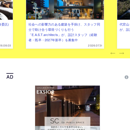
務委託)
社会への影響力のある建築を手掛け、スタッフ同
代官山を
士で助け合う環境づくりも行う
が、設
「E.A.S.T.architects」が、設計スタッフ（経験
者・既卒・2027年新卒）を募集中
26.08.03
2026.07.31