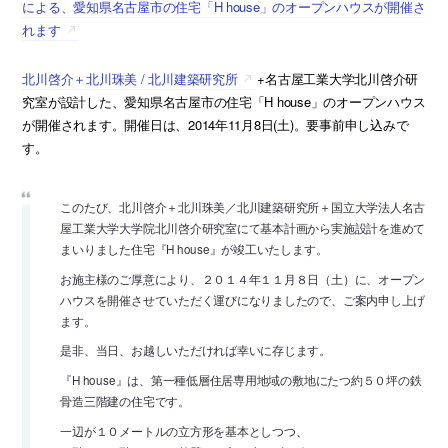
による、愛知県名古屋市の住宅「H house」のオープンハウスが開催さ
れます
北川啓介＋北川珠美 / 北川建築研究所
+名古屋工業大学北川啓介研
究室が設計した、愛知県名古屋市の住宅「H house」のオープンハウス
が開催されます。開催日は、2014年11月8日(土)。要事前申し込みで
す。
このたび、北川啓介＋北川珠美／北川建築研究所＋国立大学法人名古
屋工業大学大学院北川啓介研究室にて基本計画から実施設計を進めて
まいりました住宅『H house』が竣工いたします。
お施主様のご厚意により、２０１４年１１月８日（土）に、オープン
ハウスを開催させていただく運びになりましたので、ご案内申し上げ
ます。
是非、当日、お越しいただければ幸いに存じます。
『H house』は、第一種低層住居専用地域の敷地にたつ約５０坪の鉄
骨造三階建の住宅です。
一辺が１０メートルの立方形を基本としつつ、