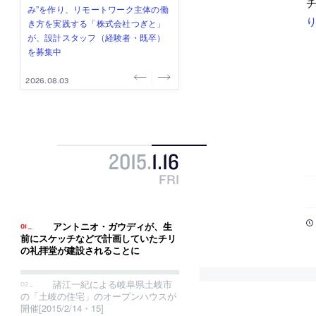
式会社」が、設計スタッフ（経験
み”を作り、リモートワーク主体の働
ー (業務委託) を募集中
け、スタッフ同士で助け合う環境づ
ALA INC.」が、設計スタッフ・アル
者・既卒・2027年新卒）を募集中
き方を実践する「株式会社つぎと」
くりも行う「E.A.S.T.architects」
バイト・事務職を募集中
が、設計スタッフ（経験者・既卒）
が、設計スタッフ（経験者・既卒・
を募集中
2027年新卒）を募集中
2026.08.07
2026.08.03
2026.08.03
2026.07.31
2026.07.30
2015
.
1
.
16
FRI
アントニオ・ガウディが、生
前にスケッチなどで計画していたチリ
の礼拝堂が建設されることに
諸江一紀による岐阜県土岐市
の「土岐の住宅」のオープンハウスが
開催[2015/2/14・15]