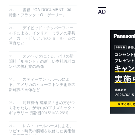
書籍『GA DOCUMENT 130
特集：フランク・O・ゲーリー』
デイビッド・チッパーフィー
ルドによる、イタリア・ミラノの家具
メーカー・ドリアデのショールームの
写真など
スノヘッタによる、パリの新
聞社「ルモンド」の新しい本社設計コ
ンペの勝利案の画像
スティーブン・ホールによ
る、アメリカのヒューストン美術館の
新施設の画像など
河野有悟 建築展「きめ方がつ
くるかたち」が青山のプリズミック・
ギャラリーで開催[2015/1/23-2/21]
レム・コールハースによる、
ソビエト時代の廃墟を改修した美術館