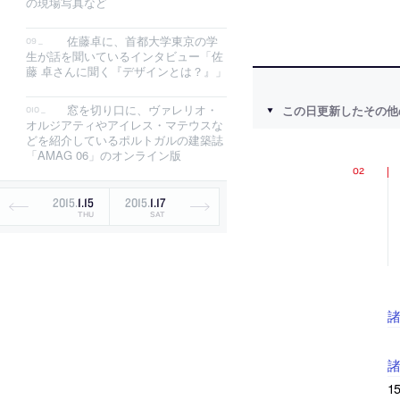
の現場写真など
佐藤卓に、首都大学東京の学
生が話を聞いているインタビュー「佐
藤 卓さんに聞く『デザインとは？』」
窓を切り口に、ヴァレリオ・
この日更新したその他
オルジアティやアイレス・マテウスな
どを紹介しているポルトガルの建築誌
「AMAG 06」のオンライン版
2015
.
1
.
15
2015
.
1
.
17
THU
SAT
1