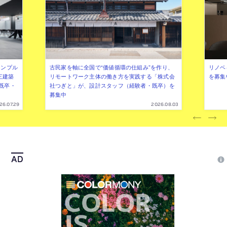
シンプル
古民家を軸に全国で“価値循環の仕組み”を作り、
リノベ
三建築
リモートワーク主体の働き方を実践する「株式会
を募集
既卒・
社つぎと」が、設計スタッフ（経験者・既卒）を
募集中
26.07.29
2026.08.03