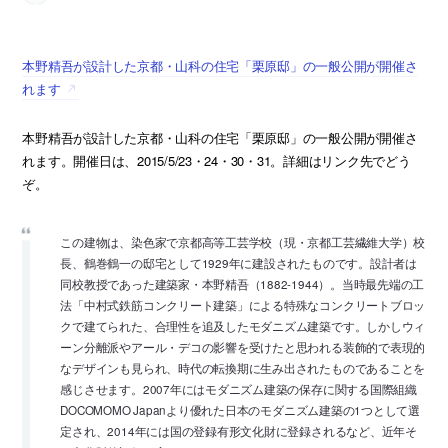
本野精吾が設計した京都・山科の住宅「栗原邸」の一般公開が開催さ
れます
本野精吾が設計した京都・山科の住宅「栗原邸」の一般公開が開催さ
れます。開催日は、2015/5/23・24・30・31。詳細はリンク先でどう
ぞ。
この建物は、染色家で京都高等工芸学校（現・京都工芸繊維大学）校
長、鶴巻鶴一の邸宅として1929年に建設されたものです。設計者は
同校教授であった建築家・本野精吾（1882-1944）。当時最先端の工
法「中村式鉄筋コンクリート建築」による特殊なコンクリートブロッ
クで建てられた、合理性を追及したモダニズム建築です。しかしウィ
ーン分離派やアール・デコの影響を受けたと思われる装飾的で表現的
なデザインも見られ、時代の転換期に生み出されたものであることを
感じさせます。2007年にはモダニズム建築の保存に関する国際組織
DOCOMOMO Japanより優れた日本のモダニズム建築の1つとして選
定され、2014年には国の登録有形文化財に登録されるなど、近年そ