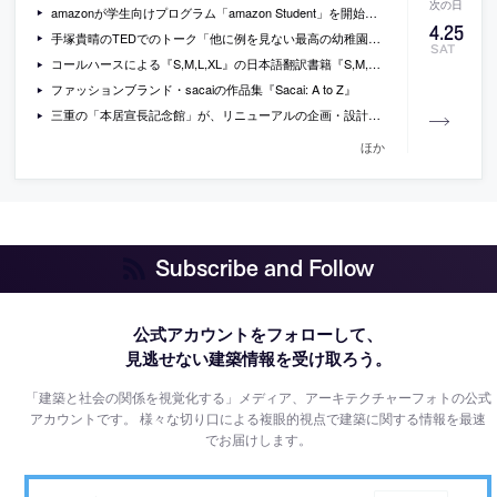
amazonが学生向けプログラム「amazon Student」を開始しています
4
.
25
手塚貴晴のTEDでのトーク「他に例を見ない最高の幼稚園」の動画（日本語字幕付）
SAT
コールハースによる『S,M,L,XL』の日本語翻訳書籍『S,M,L,XL+』の表紙のデザインが公開
ファッションブランド・sacaiの作品集『Sacai: A to Z』
三重の「本居宣長記念館」が、リニューアルの企画・設計プロポーザルを開催
ほか
Subscribe and Follow
公式アカウントをフォローして、
見逃せない建築情報を受け取ろう。
「建築と社会の関係を視覚化する」メディア、アーキテクチャーフォトの公式
アカウントです。
様々な切り口による複眼的視点で建築に関する情報を最速
でお届けします。