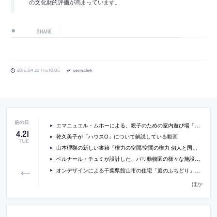
の文化財的評価が高まっています。
SHARE
2015.04.23 Thu 10:05
permalink
エマニュエル・ムホーによる、親子のための室内遊び場「mama smile」
4
.
21
乾久美子が「ハウスO」について解説している動画
TUE
山本理顕の新しい書籍『権力の空間/空間の権力 個人と国家の〈あいだ〉を設計せよ』
ベルナール・チュミが設計した、パリ動物園の様々な施設の写真など
オンデザインによる千葉県館山市の住宅「庭のふちどり」の内覧会が開催[2015/4/25]
ほか