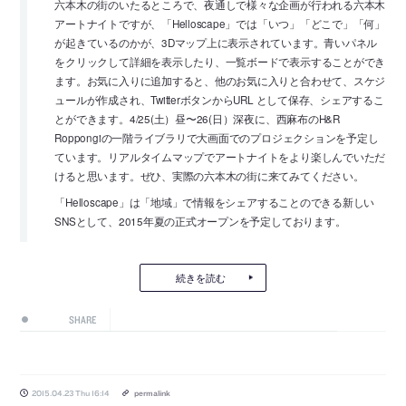
六本木の街のいたるところで、夜通しで様々な企画が行われる六本木
アートナイトですが、「Helloscape」では「いつ」「どこで」「何」
が起きているのかが、3Dマップ上に表示されています。青いパネル
をクリックして詳細を表示したり、一覧ボードで表示することができ
ます。お気に入りに追加すると、他のお気に入りと合わせて、スケジ
ュールが作成され、TwitterボタンからURL として保存、シェアするこ
とができます。4/25(土）昼〜26(日）深夜に、西麻布のH&R
Roppongiの一階ライブラリで大画面でのプロジェクションを予定し
ています。リアルタイムマップでアートナイトをより楽しんでいただ
けると思います。ぜひ、実際の六本木の街に来てみてください。
「Helloscape」は「地域」で情報をシェアすることのできる新しい
SNSとして、2015年夏の正式オープンを予定しております。
続きを読む
SHARE
2015.04.23 Thu 16:14
permalink