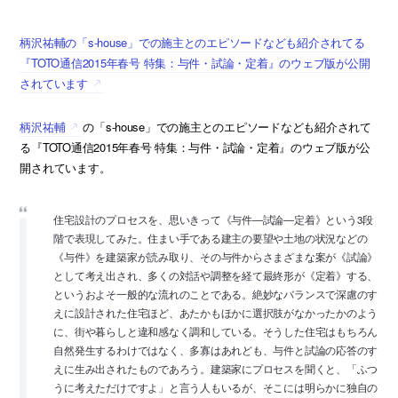
柄沢祐輔の「s-house」での施主とのエピソードなども紹介されてる
『TOTO通信2015年春号 特集：与件・試論・定着』のウェブ版が公開
されています
柄沢祐輔
の「s-house」での施主とのエピソードなども紹介されて
る『TOTO通信2015年春号 特集：与件・試論・定着』のウェブ版が公
開されています。
住宅設計のプロセスを、思いきって《与件―試論―定着》という3段
階で表現してみた。住まい手である建主の要望や土地の状況などの
《与件》を建築家が読み取り、その与件からさまざまな案が《試論》
として考え出され、多くの対話や調整を経て最終形が《定着》する、
というおよそ一般的な流れのことである。絶妙なバランスで深慮のす
えに設計された住宅ほど、あたかもほかに選択肢がなかったかのよう
に、街や暮らしと違和感なく調和している。そうした住宅はもちろん
自然発生するわけではなく、多寡はあれども、与件と試論の応答のす
えに生み出されたものであろう。建築家にプロセスを聞くと、「ふつ
うに考えただけですよ」と言う人もいるが、そこには明らかに独自の