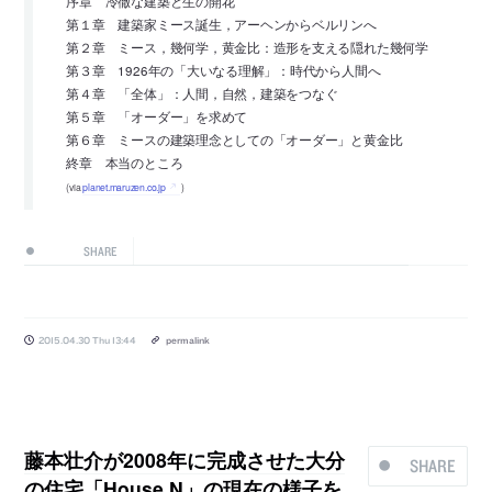
序章 冷徹な建築と生の開花
第１章 建築家ミース誕生，アーヘンからベルリンへ
第２章 ミース，幾何学，黄金比：造形を支える隠れた幾何学
第３章 1926年の「大いなる理解」：時代から人間へ
第４章 「全体」：人間，自然，建築をつなぐ
第５章 「オーダー」を求めて
第６章 ミースの建築理念としての「オーダー」と黄金比
終章 本当のところ
(via
planet.maruzen.co.jp
)
SHARE
2015.04.30 Thu 13:44
permalink
藤本壮介が2008年に完成させた大分
SHARE
の住宅「House N」の現在の様子を