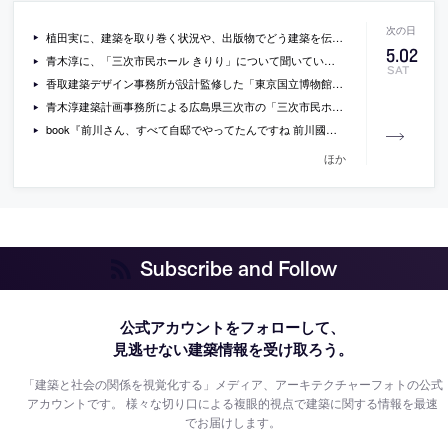
植田実に、建築を取り巻く状況や、出版物でどう建築を伝えるのかなど、を聞いているインタビュー「どの時代にも 建築家は存在する」
5
.
02
青木淳に、「三次市民ホール きりり」について聞いているインタビュー動画
SAT
香取建築デザイン事務所が設計監修した「東京国立博物館本館ミュージアムショップ」
青木淳建築計画事務所による広島県三次市の「三次市民ホール きりり」の写真
book『前川さん、すべて自邸でやってたんですね 前川國男のアイデンティティー』
ほか
Subscribe and Follow
公式アカウントをフォローして、
見逃せない建築情報を受け取ろう。
「建築と社会の関係を視覚化する」メディア、アーキテクチャーフォトの公式
アカウントです。
様々な切り口による複眼的視点で建築に関する情報を最速
でお届けします。