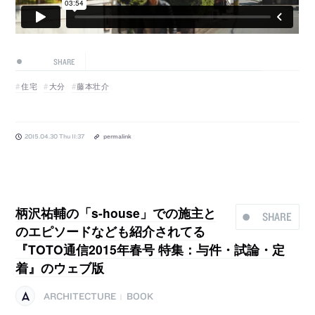
SHARE
住宅
大分
藤本壮介
2015.04.30 Thu 11:37
permalink
柄沢祐輔の「s-house」での施主と
SHARE
のエピソードなども紹介されてる
『TOTO通信2015年春号 特集：与件・試論・定
着』のウェブ版
ARCHITECTURE
BOOK
|