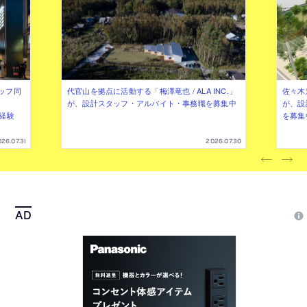
ッフ同
代官山を拠点に活動する「梅澤竜也 / ALA INC.」
佐々木慧
が、設計スタッフ・アルバイト・事務職を募集中
が、設
（経験
を募集
26.07.31
2026.07.30