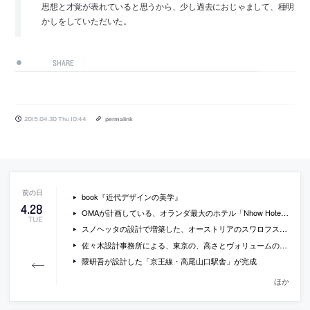
思想と才覚が表れていると思うから、少し過去におじゃまして、種明
かしをしていただいた。
SHARE
2015.04.30 Thu 10:44
permalink
book『近代デザインの美学』
4
.
28
OMAが計画している、オランダ最大のホテル「Nhow Hotel Rai」の画像
TUE
スノヘッタの設計で増築した、オーストリアのスワロフスキー博物館の写真
佐々木設計事務所による、東京の、高さとヴォリュームの異なる垂れ壁で緩やかに分節されたオフィスの写真
隈研吾が設計した「京王線・高尾山口駅舎」が完成
ほか