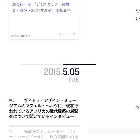
式会社」が、設計スタッフ（経験
み”を作り、リモートワーク主体の働
ー (業務委託) を募集中
け、スタッフ同士で助け合う環境づ
ALA INC.」が、設計スタッフ・アル
者・既卒・2027年新卒）を募集中
き方を実践する「株式会社つぎと」
くりも行う「E.A.S.T.architects」
バイト・事務職を募集中
が、設計スタッフ（経験者・既卒）
が、設計スタッフ（経験者・既卒・
い
を募集中
2027年新卒）を募集中
2026.08.07
2026.08.03
2026.08.03
2026.07.31
2026.07.30
2015
.
5
.
05
TUE
ヴィトラ・デザイン・ミュー
ジアムのマヌエル・ヘルツに、現在行
われているアフリカの近代建築の展覧
会について聞いているインタビュー
MoMAのキュレーター、バリ
ー・バーグドールに、現在開催中の過