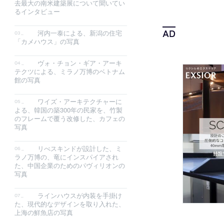
去最大の南米建築展について聞いてい
るインタビュー
河内一泰による、新潟の住宅
「カメハウス」の写真
ヴォ・チョン・ギア・アーキ
テクツによる、ミラノ万博のベトナム
館の写真
ワイズ・アーキテクチャーに
よる、韓国の築300年の民家を、竹製
のフレームで覆う改修した、カフェの
写真
リべスキンドが設計した、ミ
ラノ万博の、竜にインスパイアされ
た、中国企業のためのパヴィリオンの
写真
ラインハウスが内装を手掛け
た、現代的なデザインを取り入れた、
上海の鮮魚店の写真