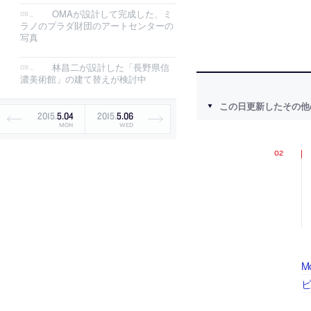
OMAが設計して完成した、ミ
ラノのプラダ財団のアートセンターの
写真
林昌二が設計した「長野県信
濃美術館」の建て替えが検討中
この日更新したその他
2015
.
5
.
04
2015
.
5
.
06
MON
WED
M
ビ