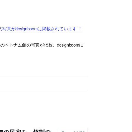
がdesignboomに掲載されています
トナム館の写真が15枚、designboomに
年の民家を、竹製の