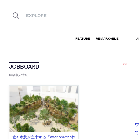
建築求人情報
て
佐々木慧が主宰する「axonometric株
古民家を軸に全国で“価値循環の仕組
リノベる株式会社が、設計パートナ
社会への影響力のある建築を手掛
代官山を拠点に活動する「梅澤竜也 /