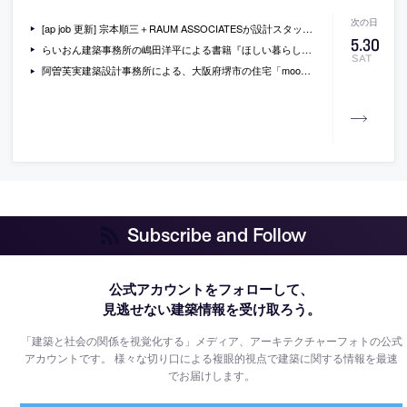
[ap job 更新] 宗本順三＋RAUM ASSOCIATESが設計スタッフ・オープンデスクを募集中
5
.
30
らいおん建築事務所の嶋田洋平による書籍『ほしい暮らしは自分でつくる ぼくらのリノベーションまちづくり』
SAT
阿曽芙実建築設計事務所による、大阪府堺市の住宅「moon」
Subscribe and Follow
公式アカウントをフォローして、
見逃せない建築情報を受け取ろう。
「建築と社会の関係を視覚化する」メディア、アーキテクチャーフォトの公式
アカウントです。
様々な切り口による複眼的視点で建築に関する情報を最速
でお届けします。