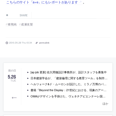
こちらのサイト「a+e」にもレポートがあります
。
SHARE
猪熊純
成瀬友梨
2015.05.28 Thu 10:34
permalink
[ap job 更新] 佐久間徹設計事務所が、設計スタッフを募集中
5
.
26
日本建築学会が、「建築倫理に関する教育ツール」を制作して、PDFで公開
TUE
ヘルツォーク&ド・ムーロンが設計した、ミラノ万博のパヴィリオン「Slow Food Pavilion」の写真など
書籍『Beyond the Display：21世紀における、現象のアートとデザイン』
OMAがデザインを手掛けた、ヴェネチアビエンナーレ国際美術展の中国館の写真など
ほか