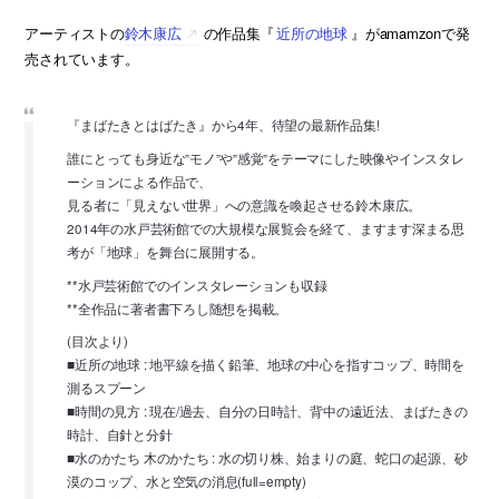
アーティストの
鈴木康広
の作品集『
近所の地球
』がamamzonで発
売されています。
『まばたきとはばたき』から4年、待望の最新作品集!
誰にとっても身近な”モノ”や”感覚”をテーマにした映像やインスタレ
ーションによる作品で、
見る者に「見えない世界」への意識を喚起させる鈴木康広。
2014年の水戸芸術館での大規模な展覧会を経て、ますます深まる思
考が「地球」を舞台に展開する。
**水戸芸術館でのインスタレーションも収録
**全作品に著者書下ろし随想を掲載。
(目次より)
■近所の地球 : 地平線を描く鉛筆、地球の中心を指すコップ、時間を
測るスプーン
■時間の見方 : 現在/過去、自分の日時計、背中の遠近法、まばたきの
時計、自針と分針
■水のかたち 木のかたち : 水の切り株、始まりの庭、蛇口の起源、砂
漠のコップ、水と空気の消息(full=empty)