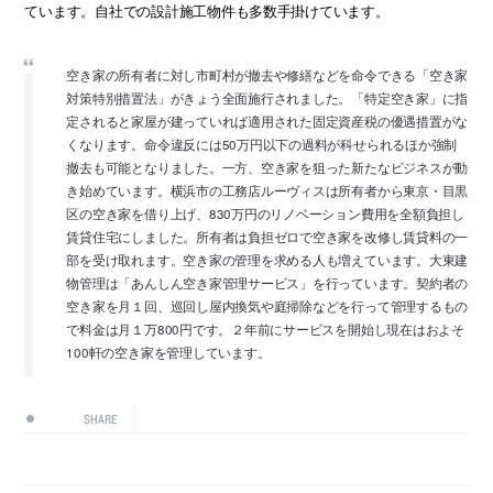
ています。自社での設計施工物件も多数手掛けています。
空き家の所有者に対し市町村が撤去や修繕などを命令できる「空き家
対策特別措置法」がきょう全面施行されました。「特定空き家」に指
定されると家屋が建っていれば適用された固定資産税の優遇措置がな
くなります。命令違反には50万円以下の過料が科せられるほか強制
撤去も可能となりました。一方、空き家を狙った新たなビジネスが動
き始めています。横浜市の工務店ルーヴィスは所有者から東京・目黒
区の空き家を借り上げ、830万円のリノベーション費用を全額負担し
賃貸住宅にしました。所有者は負担ゼロで空き家を改修し賃貸料の一
部を受け取れます。空き家の管理を求める人も増えています。大東建
物管理は「あんしん空き家管理サービス」を行っています。契約者の
空き家を月１回、巡回し屋内換気や庭掃除などを行って管理するもの
で料金は月１万800円です。２年前にサービスを開始し現在はおよそ
100軒の空き家を管理しています。
SHARE