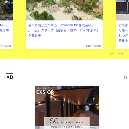
NC.」
佐々木慧が主宰する「axonometric株式会社」
古民家
募集中
が、設計スタッフ（経験者・既卒・2027年新卒）
リモー
を募集中
社つぎ
募集中
26.07.30
2026.08.07