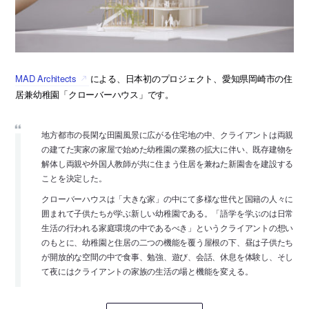
MAD Architects
による、日本初のプロジェクト、愛知県岡崎市の住
居兼幼稚園「クローバーハウス」です。
地方都市の長閑な田園風景に広がる住宅地の中、クライアントは両親
の建てた実家の家屋で始めた幼稚園の業務の拡大に伴い、既存建物を
解体し両親や外国人教師が共に住まう住居を兼ねた新園舎を建設する
ことを決定した。
クローバーハウスは「大きな家」の中にて多様な世代と国籍の人々に
囲まれて子供たちが学ぶ新しい幼稚園である。「語学を学ぶのは日常
生活の行われる家庭環境の中であるべき」というクライアントの想い
のもとに、幼稚園と住居の二つの機能を覆う屋根の下、昼は子供たち
が開放的な空間の中で食事、勉強、遊び、会話、休息を体験し、そし
て夜にはクライアントの家族の生活の場と機能を変える。