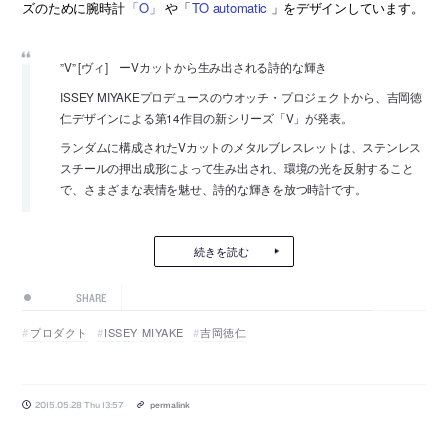
ズのために腕時計
「O」
や「
TO automatic
」をデザインしています。
”V” [ヴィ] ーVカットから生み出される詩的な輝き
ISSEY MIYAKEプロデュースのウオッチ・プロジェクトから、吉岡徳
仁デザインによる第14作目の新シリーズ「V」が発表。
ランダムに構成されたVカットのメタルブレスレットは、ステンレス
スチールの押出成形によって生み出され、環境の光を反射すること
で、さまざまな表情を魅せ、詩的な輝きを放つ時計です。
続きを読む
SHARE
プロダクト
ISSEY MIYAKE
吉岡徳仁
2015.05.28 Thu 13:57
permalink