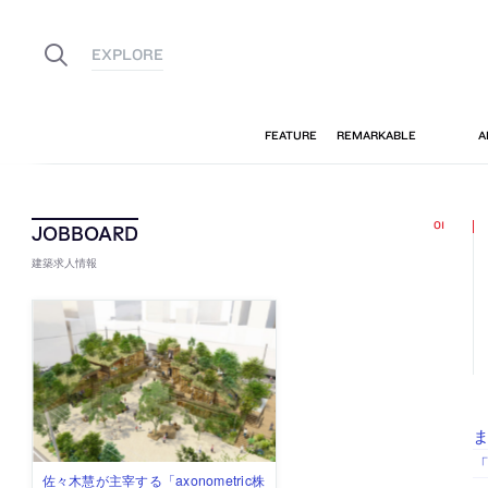
建築求人情報
ま
「
佐々木慧が主宰する「axonometric株
古民家を軸に全国で“価値循環の仕組
リノベる株式会社が、設計パートナ
社会への影響力のある建築を手掛
代官山を拠点に活動する「梅澤竜也 /