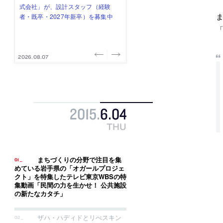
式会社」が、設計スタッフ（経験
み”を作り、リモートワーク主体の働
ー (業務委託) を募集中
け、スタッフ同士で助け合う環境づ
ALA INC.」が、設計スタッフ・アル
ま
者・既卒・2027年新卒）を募集中
き方を実践する「株式会社つぎと」
くりも行う「E.A.S.T.architects」
バイト・事務職を募集中
が、設計スタッフ（経験者・既卒）
が、設計スタッフ（経験者・既卒・
「
を募集中
2027年新卒）を募集中
2026.08.07
2026.08.03
2026.08.03
2026.07.31
2026.07.30
2015
.
6
.
04
THU
まちづくりの分野で注目を集
めている岩手県の「オガールプロジェ
クト」を特集したテレビ東京WBSの特
集動画「民間の力を生かせ！ 公共施設
の新たなカタチ」
ザハ・ハディドとリべスキン