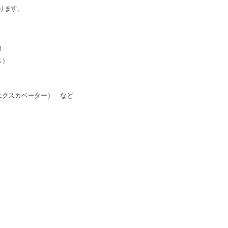
ります。
！
ス）
エクスカベーター） など