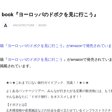
book『ヨーロッパのドボクを見に行こう』
ARCHITECTURE
|
BOOK
籍『ヨーロッパのドボクを見に行こう』がamazonで発売されていま
書籍『
ヨーロッパのドボクを見に行こう
』がamazonで発売されて
が掲載されています。
★☆★これまでにない旅行ガイドブック、完成！！★☆★
よくあるパッケージツアー、みんなが行きたがる定番の観光地には、もう
そんなあなたに「ドボク旅行」をオススメします！！
【ドボクとは】
土木構造物や産業施設などの社会を成り立たせているインフラストラクチ