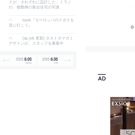
ドが、それぞれに設計した、ミラノ
の、複数棟の集合住宅の写真
book『ヨーロッパのドボクを
見に行こう』
[ap job 更新] タカトタマガミ
デザインが、スタッフを募集中
2015
.
6
.
03
2015
.
6
.
05
WED
FRI