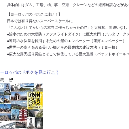
具体的にはダム、工場、橋、駅、空港、クレーンなどの港湾施設などがあ
【ヨーロッパのドボクは凄い！】
日本では有り得ないスーパースケールに
「こんなバカでかいもの本当に作っちゃったの!?」と大興奮、間違いなし
●治水のための大堤防（アフスライトダイク）に巨大水門（デルタワーク
●運河の水位差を解消するための船のエレベーター（運河エレベーター）
●世界一の高さを誇る美しい橋とその最先端の建設方法（ミヨー橋）
●広大な露天掘り炭鉱とそこで稼働している巨大重機（バケットホイール
ヨーロッパのドボクを見に行こう
八馬 智