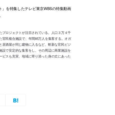
ト」を特集したテレビ東京WBSの特集動画
。
たプロジェクトが注目されている。人口３万４千
た官民複合施設で、年間85万人を集客する。オガ
と居酒屋が同じ建物に入るなど、斬新な官民ビジ
施設で安定的な集客をし、その周辺に商業施設を
ービスも充実、地域に寄り添った身の丈にあった