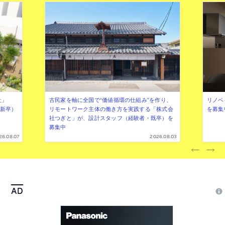
社」
古民家を軸に全国で“価値循環の仕組み”を作り、
リノベ
年新卒）
リモートワーク主体の働き方を実践する「株式会
を募集
社つぎと」が、設計スタッフ（経験者・既卒）を
募集中
26.08.07
2026.08.03