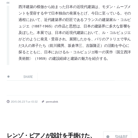
西洋建築の模倣から始まった日本の近現代建築は、モダン・ムーブメ
ントを受容する中で日本独自の発展をとげ、今日に至っている。その
過程において、近代建築界の巨匠であるフランスの建築家ル・コルビ
ュジエ（1887-1965）の作品と思想は、日本の建築界に多大な影響を
及ぼした。本展では、日本の近現代建築において、ル・コルビュジエ
がどのように発見・受容され、展開したかを、パリのアトリエで学ん
だ3人の弟子たち（前川國男、坂倉準三、吉阪隆正）の活動を中心に
探るとともに、日本におけるル・コルビュジエ唯一の実作〈国立西洋
美術館〉（1959）の建設経緯と建築の魅力を紹介する。
SHARE
2015.06.23 Tue 10:32
permalink
レンゾ・ピアノが設計を手掛けた、
SHARE