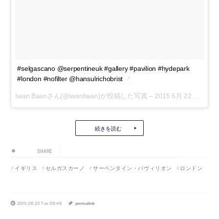
#selgascano @serpentineuk #gallery #pavilion #hydepark
#london #nofilter @hansulrichobrist
Iwan Baanさん(@iwanbaan)が投稿した写真 –
2015 6月 22 8:31午前 PDT
続きを読む
SHARE
イギリス
セルガスカーノ
サーペンタイン・パヴィリオン
ロンドン
2015.06.23 Tue 09:46
permalink