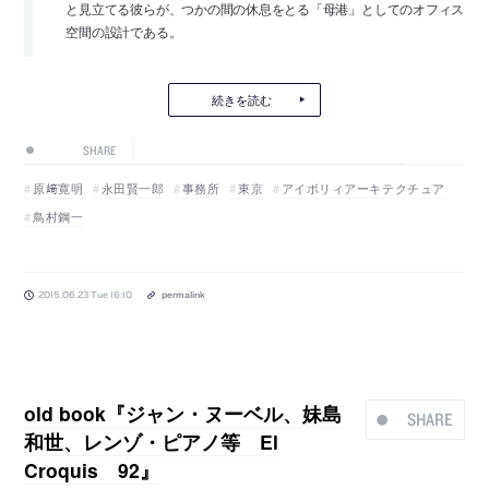
と見立てる彼らが、つかの間の休息をとる「母港」としてのオフィス
空間の設計である。
続きを読む
SHARE
原﨑寛明
永田賢一郎
事務所
東京
アイボリィアーキテクチュア
鳥村鋼一
2015.06.23 Tue 16:10
permalink
old book『ジャン・ヌーベル、妹島
SHARE
和世、レンゾ・ピアノ等 El
Croquis 92』