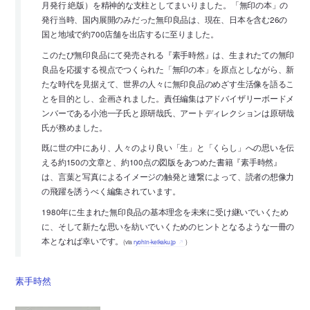
月発行 絶版）を精神的な支柱としてまいりました。「無印の本」の
発行当時、国内展開のみだった無印良品は、現在、日本を含む26の
国と地域で約700店舗を出店するに至りました。
このたび無印良品にて発売される『素手時然』は、生まれたての無印
良品を応援する視点でつくられた「無印の本」を原点としながら、新
たな時代を見据えて、世界の人々に無印良品のめざす生活像を語るこ
とを目的とし、企画されました。責任編集はアドバイザリーボードメ
ンバーである小池一子氏と原研哉氏、アートディレクションは原研哉
氏が務めました。
既に世の中にあり、人々のより良い「生」と「くらし」への思いを伝
える約150の文章と、約100点の図版をあつめた書籍『素手時然』
は、言葉と写真によるイメージの触発と連繋によって、読者の想像力
の飛躍を誘うべく編集されています。
1980年に生まれた無印良品の基本理念を未来に受け継いでいくため
に、そして新たな思いを紡いでいくためのヒントとなるような一冊の
本となれば幸いです。
(via
ryohin-keikaku.jp
)
素手時然