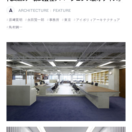
ARCHITECTURE
FEATURE
|
原﨑寛明
永田賢一郎
事務所
東京
アイボリィアーキテクチュア
鳥村鋼一