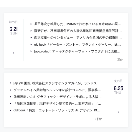
‎原田雄次が執筆した、MoMAで行われている南米建築の展覧会「ラテンアメリカ・イン・コンストラクション 1955-1980」のレビューと会場写真
6
.
21
隈研吾が、秋田県鹿角市の大湯温泉地区観光拠点施設設計プロポーザルで委託候補者に
SUN
西沢立衛へのインタビュー「アメリカ合衆国の中の都市国家──西沢立衛さんが過ごしたNYでの時間」
old book『ピーター・ズントー、フランク・ゲーリー、妹島和世、コールハース他 El Croquis 88 / 89』
[ap product] アーキテクチャーフォト・プロダクトに現在掲載されている製品情報一覧（2015/6/22）
ほか
[ap job 更新] 株式会社スタジオゲンクマガイが、ランドスケープデザイン業務のチーフデザイナーを募集中
6
.
25
グッゲンハイム美術館ヘルシンキの設計コンペに、隈事務所や坂茂事務所での勤務経験をもつ、フランス人と日本人による「モロー クスノキ建築設計」が勝利
THU
前田茂樹 / ジオ-グラフィック・デザイン・ラボによる大阪の「ノルトロック・ジャパン新社屋」の写真
「新国立競技場：現行デザイン案で契約へ…政府方針」（毎日新聞）
old book『特集：エットーレ・ソットサス Jr. デザイン 1968年7月号』
ほか