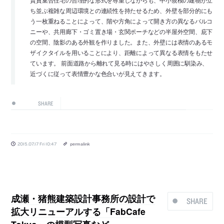
ち並ぶ複雑な周辺環境との連続性を持たせるため、外壁を部分的にも
う一枚重ねることによって、階や方角によって開き方の異なるバルコ
ニーや、共用廊下・ゴミ置き場・玄関ポーチなどの半屋外空間、庇下
の空間、陰影のある外観を作りました。また、外壁には表情のあるモ
ザイクタイルを用いることにより、距離によって異なる表情をもたせ
ています。 前面道路から離れて見る時にはやさしく周囲に馴染み、
近づくに従って表情豊かな色合いが見えてきます。
SHARE
2015.07.17 Fri 10:47
permalink
成瀬・猪熊建築設計事務所の設計で
SHARE
拡大リニューアルする「FabCafe