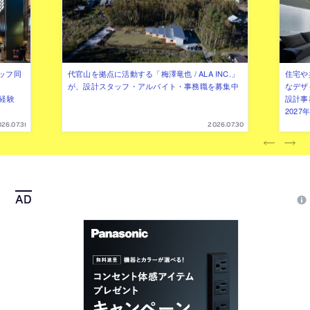
ッフ同
代官山を拠点に活動する「梅澤竜也 / ALA INC.」
住宅や
が、設計スタッフ・アルバイト・事務職を募集中
なデザ
（経験
設計事
202
26.07.31
2026.07.30