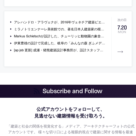
アレハンドロ・アラヴェナが、2016年ヴェネチア建築ビエンナーレのディレクターに
7
.
20
ミラノトリエンナーレ美術館での、著名日本人建築家の模型展「ARCHI DEPOT TOKYO」の会場写真
MON
Markus Schietschが設計した、チューリッヒ動物園の象舎の大屋根の写真など
伊東豊雄の設計で完成した、岐阜の「みんなの森 ぎふメディアコスモス」の内外の様子を紹介する動画
[ap job 更新] 成瀬・猪熊建築設計事務所が、設計スタッフ、パートナー及びオープンデスクを募集中
Subscribe and Follow
公式アカウントをフォローして、
見逃せない建築情報を受け取ろう。
「建築と社会の関係を視覚化する」メディア、アーキテクチャーフォトの公式
アカウントです。
様々な切り口による複眼的視点で建築に関する情報を最速