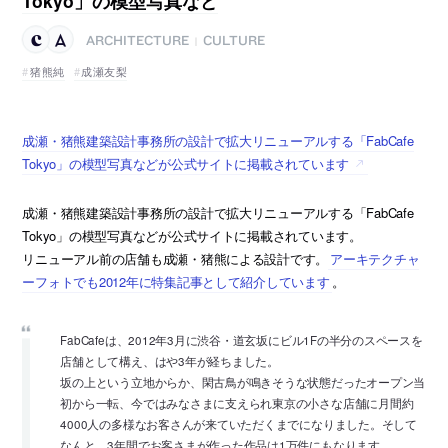
Tokyo」の模型写真など
ARCHITECTURE
CULTURE
|
猪熊純
成瀬友梨
成瀬・猪熊建築設計事務所の設計で拡大リニューアルする「FabCafe
Tokyo」の模型写真などが公式サイトに掲載されています
成瀬・猪熊建築設計事務所の設計で拡大リニューアルする「FabCafe
Tokyo」の模型写真などが公式サイトに掲載されています。
リニューアル前の店舗も成瀬・猪熊による設計です。
アーキテクチャ
ーフォトでも2012年に特集記事として紹介しています
。
FabCafeは、2012年3月に渋谷・道玄坂にビル1Fの半分のスペースを
店舗として構え、はや3年が経ちました。
坂の上という立地からか、閑古鳥が鳴きそうな状態だったオープン当
初から一転、今ではみなさまに支えられ東京の小さな店舗に月間約
4000人の多様なお客さんが来ていただくまでになりました。そして
なんと、3年間でお客さまが作った作品は1万件にもなります。