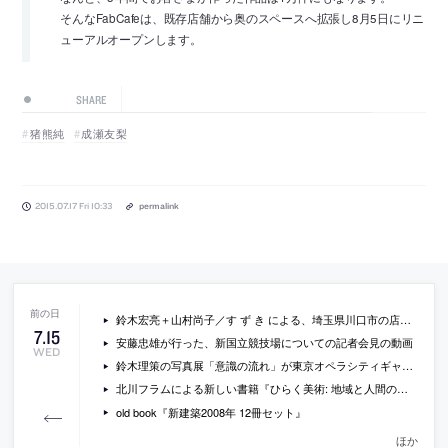
そんなFabCafeは、既存店舗から奥のスペースへ拡張し8月5日にリニ
ューアルオープンします。
SHARE
猪熊純
成瀬友梨
2015.07.17 Fri 10:33
permalink
鈴木宏亮＋山村尚子／す ず き による、埼玉県川口市の店舗兼住宅「木箱の家」
7
.
15
安藤忠雄が行った、新国立競技場についての記者会見の動画
WED
鈴木理策の写真展「意識の流れ」が東京オペラシティギャラリーで開催[2015/7/18-9/23]
北川フラムによる新しい書籍『ひらく美術: 地域と人間のつながりを取り戻す』
old book『新建築2008年 12冊セット』
ほか