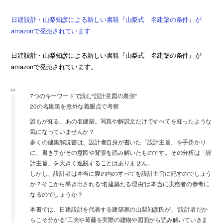
日建設計・山梨知彦による新しい書籍『山梨式 名建築の条件』が
amazonで発売されています
日建設計・山梨知彦による新しい書籍『山梨式 名建築の条件』が
amazonで発売されています。
7つのキーワードで読む“設計意図の裏側”
20の名建築を意外な着眼点で考察
誰もが知る、あの名建築。写真や解説文だけですべてを知ったような
気になっていませんか？
多くの建築解説書は、設計者自身が書いた「設計主旨」を手掛かり
に、書き手がその意図や背景を読み解いたものです。その分析は「設
計主旨」を大きく逸脱することはありません。
しかし、設計者は本当に腹の内のすべてを設計主旨に記すのでしょう
か？そこから導き出される“名建築たる理由”は本当に実務者の参考に
なるのでしょうか？
本書では、日建設計を代表する建築家の山梨知彦氏が、“設計者だか
らこそ分かる”工夫や葛藤を実際の建物や図面から読み解いていきま