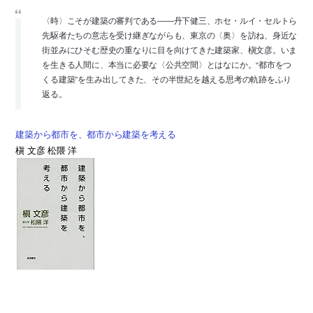
〈時〉こそが建築の審判である――丹下健三、ホセ・ルイ・セルトら
先駆者たちの意志を受け継ぎながらも、東京の〈奥〉を訪ね、身近な
街並みにひそむ歴史の重なりに目を向けてきた建築家、槇文彦。いま
を生きる人間に、本当に必要な〈公共空間〉とはなにか。“都市をつ
くる建築”を生み出してきた、その半世紀を越える思考の軌跡をふり
返る。
建築から都市を、都市から建築を考える
槇 文彦 松隈 洋