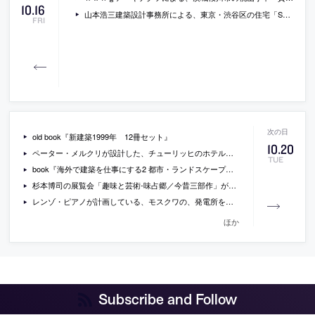
10
.
16
山本浩三建築設計事務所による、東京・渋谷区の住宅「ST-HOUSE」
FRI
old book『新建築1999年 12冊セット』
10
.
20
ペーター・メルクリが設計した、チューリッヒのホテルマネジメントスクール「Belvoirpark」の施設の外観写真
TUE
book『海外で建築を仕事にする2 都市・ランドスケープ編』
杉本博司の展覧会「趣味と芸術-味占郷／今昔三部作」が千葉市美術館で開催[2015/10/28-12/23]
レンゾ・ピアノが計画している、モスクワの、発電所を改修する美術館の画像
ほか
Subscribe and Follow