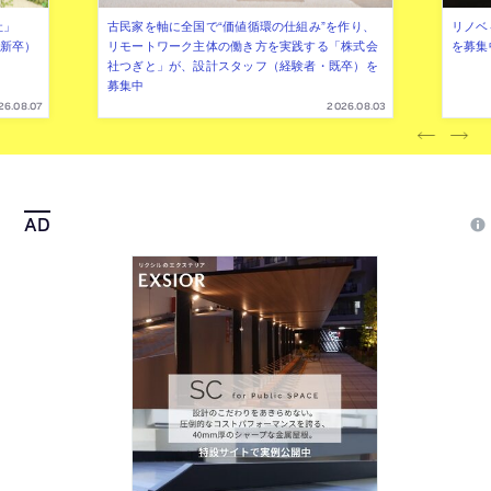
社」
古民家を軸に全国で“価値循環の仕組み”を作り、
リノベ
年新卒）
リモートワーク主体の働き方を実践する「株式会
を募集
社つぎと」が、設計スタッフ（経験者・既卒）を
募集中
26.08.07
2026.08.03