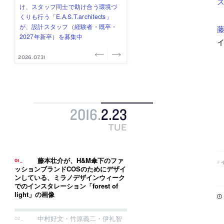
ス
式会社」が、設計スタッフ（経験
み”を作り、リモートワーク主体の働
ー (業務委託) を募集中
け、スタッフ同士で助け合う環境づ
ALA INC.」が、設計スタッフ・アル
者・既卒・2027年新卒）を募集中
き方を実践する「株式会社つぎと」
くりも行う「E.A.S.T.architects」
バイト・事務職を募集中
が、設計スタッフ（経験者・既卒）
が、設計スタッフ（経験者・既卒・
を募集中
2027年新卒）を募集中
イ
2026.08.07
2026.08.03
2026.08.03
2026.07.31
2026.07.30
2016
.
2
.
23
TUE
藤本壮介が、H&M傘下のファ
ッションブランドCOSのためにデザイ
ンしている、ミラノデザインウィーク
でのインスタレーション「forest of
light」の画像
中村好文・竹原義二・伊礼智