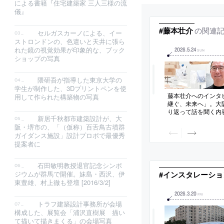
による書籍『住宅建築家 三人三様の流
儀』
の関連
#藤本壮介
セルガスカーノによる、イー
ストロンドンの、色遣いと天井に張ら
れた鏡の視覚効果が印象的な、ブック
2026
.
5
.
24
SUN
ショップの写真
隈研吾が指導した東京大学の
学生が制作した、3Dプリントペンを使
藤本壮介へのインタ
用して作られた構築物の写真
継ぐ、未来へ」。大
り返って話を聞く内容
新居千秋都市建築設計が、大
公開されたもの
阪・堺市の、「（仮称）百舌鳥古墳群
ガイダンス施設」設計プロポで最優秀
提案者に
石田敏明教授退官記念シンポ
ジウムが群馬で開催。妹島・西沢、伊
#インスタレーショ
東豊雄、村上徹も登壇 [2016/3/2]
2026
.
3
.
20
FRI
トラフ建築設計事務所が会場
構成した、展覧会「浦沢直樹展 描い
て描いて描きまくる」の会場写真