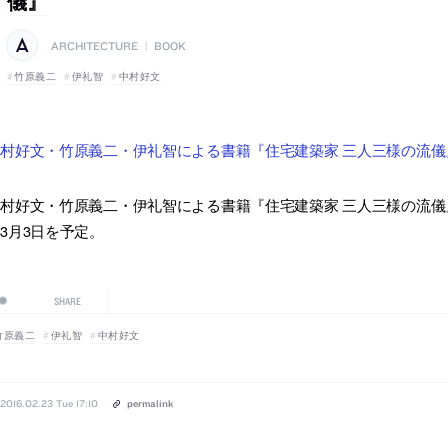
儀』
ARCHITECTURE
|
BOOK
竹原義二
伊礼智
中村好文
村好文・竹原義二・伊礼智による書籍『住宅建築家 三人三様の流儀』
村好文・竹原義二・伊礼智による書籍『住宅建築家 三人三様の流儀』が
3月3日を予定。
SHARE
竹原義二
伊礼智
中村好文
2016.02.23 Tue 17:10
permalink