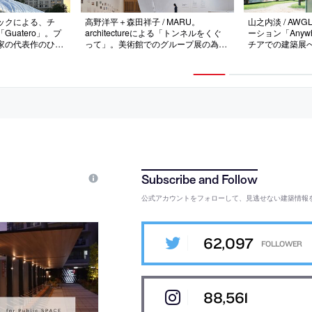
ックによる、チ
高野洋平＋森田祥子 / MARU。
山之内淡 / AW
uatero」。プ
architectureによる「トンネルをくぐ
ーション「Anywh
家の代表作のひと
って」。美術館でのグループ展の為に
チアでの建築展
。第22回チリ建築
制作。土地を読み解き“相互関係を新
の4箇所に設置。
“光を放つ空気で
たに整える”設計思想を基に、場の“全
メ内のドア”に
気圧に依存するわ
てを包みこむ背景”を志向。過程を伝
統と現代カルチ
、“脆弱さ”を“空
える“思考のトンネル”であり“中身を増
建築を志向。周
幅する鈍い鏡”となる作品を考案
体となるように
公式アカウントをフォローして、見逃せない建築情報
62,097
88,561