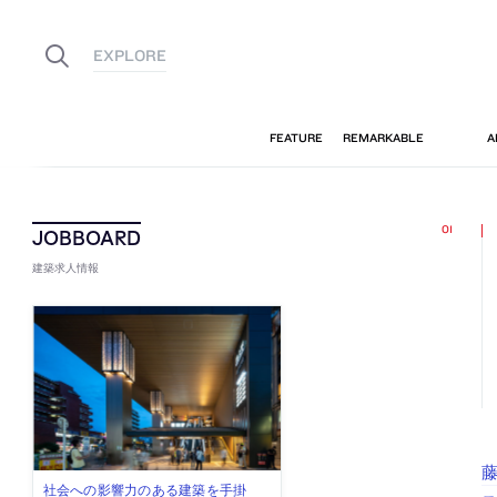
建築求人情報
藤
佐々木慧が主宰する「axonometric株
古民家を軸に全国で“価値循環の仕組
リノベる株式会社が、設計パートナ
社会への影響力のある建築を手掛
代官山を拠点に活動する「梅澤竜也 /