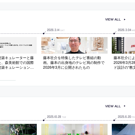
VIEW ALL
2026
.
3
.
14
2026
.
3
.
04
SAT
WE
建築キュレーターと藤
藤本壮介を特集したテレビ番組の動
藤本壮介によ
た、森美術館での国際
画。藤本の出身地のテレビ局の制作で
2026年3
建築キュレーションを
2026年3月に公開されたもの
ド設計の“教
ダイジェスト動画。
に入居。“や
に行われたもの（日本語
計
VIEW ALL
2025
.
10
.
28
2025
.
6
.
20
TUE
FR