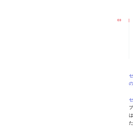
の
プ
は