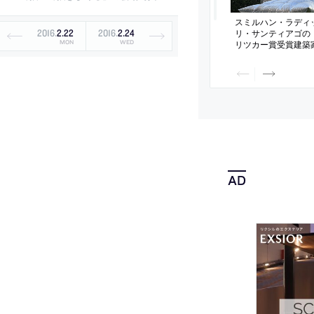
スミルハン・ラディ
リ・サンティアゴの「G
2016
.
2
.
22
2016
.
2
.
24
リツカー賞受賞建築
MON
WED
つで2023年に完成
ビエンナーレの為の
膨らんだ”建築。空
ずかに不安定な構造は
間的体験”へと変換