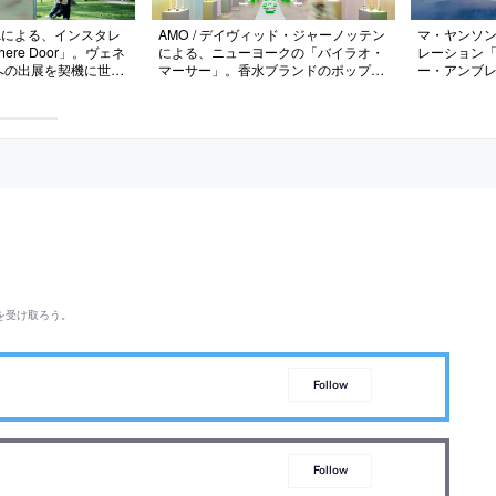
GLによる、インスタレ
AMO / デイヴィッド・ジャーノッテン
マ・ヤンソン
ere Door」。ヴェネ
による、ニューヨークの「バイラオ・
レーション
への出展を契機に世界
マーサー」。香水ブランドのポップア
ー・アンブ
寺院の“山門”と“アニ
ップ。企業指針“エネルギーは全て”か
エンナーレ
着想を得て、日本の伝
ら着想し、製品に込められた“感覚的
建築と自然
ャーの交差点としての
実験”を“交流の為の物理的な環境”へと
を求め、伝統
囲の風景を主役とし一
変換する計画を志向。様々なゾーンに
得て“古代の
作る
分割しつつもカーテンで一体感を創出
シング技術”
を受け取ろう。
Follow
Follow