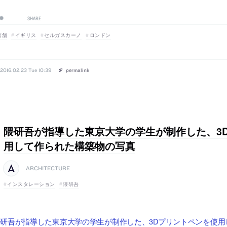
SHARE
店舗
イギリス
セルガスカーノ
ロンドン
2016.02.23 Tue 10:39
permalink
隈研吾が指導した東京大学の学生が制作した、3
用して作られた構築物の写真
ARCHITECTURE
インスタレーション
隈研吾
研吾が指導した東京大学の学生が制作した、3Dプリントペンを使用し