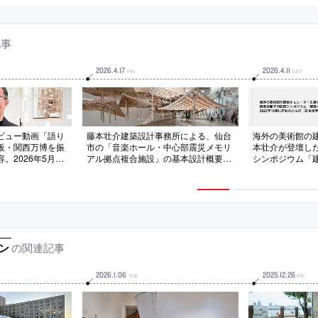
記事
2026
.
4
.
17
2026
.
4
.
11
FRI
SAT
ビュー動画「語り
藤本壮介建築設計事務所による、仙台
海外の美術館の
阪・関西万博を振
市の「音楽ホール・中心部震災メモリ
本壮介が登壇し
。2026年5月に
アル拠点複合施設」の基本設計概要書
シンポジウム「
が公開
建ちあげる」の
2025年10月
字幕付）
の関連記事
ン
2026
.
1
.
06
2025
.
12
.
26
TUE
FRI