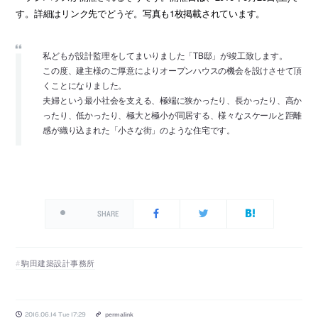
す。詳細はリンク先でどうぞ。写真も1枚掲載されています。
私どもが設計監理をしてまいりました「TB邸」が竣工致します。
この度、建主様のご厚意によりオープンハウスの機会を設けさせて頂
くことになりました。
夫婦という最小社会を支える、極端に狭かったり、長かったり、高か
ったり、低かったり、極大と極小が同居する、様々なスケールと距離
感が織り込まれた「小さな街」のような住宅です。
SHARE
駒田建築設計事務所
2016.06.14 Tue 17:29
permalink