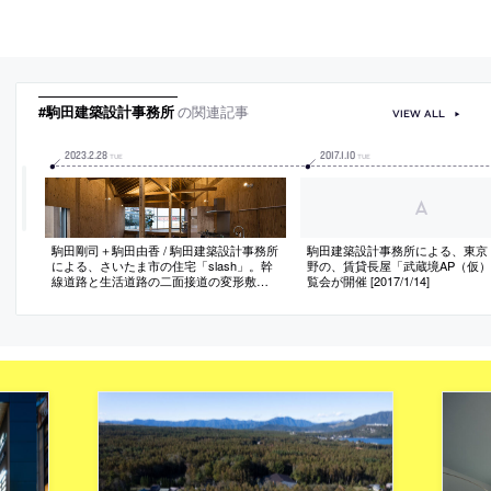
#駒田建築設計事務所
の関連記事
VIEW ALL
2023
.
2
.
28
2017
.
1
.
10
TUE
TUE
駒田剛司＋駒田由香 / 駒田建築設計事務所
駒田建築設計事務所による、東京
による、さいたま市の住宅「slash」。幹
野の、賃貸長屋「武蔵境AP（仮
線道路と生活道路の二面接道の変形敷
覧会が開催 [2017/1/14]
地。この場に固有の“多面的で力動的な”在
り方を求め、環境を取り込み増強させる
設計を志向。螺旋状に高くなる“床面”で外
部との関係を多様化し“発見的”な空間を作
る