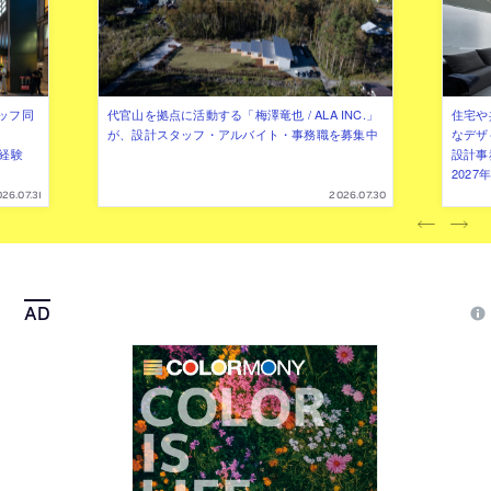
ッフ同
代官山を拠点に活動する「梅澤竜也 / ALA INC.」
住宅や
が、設計スタッフ・アルバイト・事務職を募集中
なデザ
（経験
設計事
202
26.07.31
2026.07.30