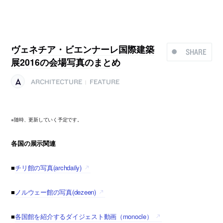
ヴェネチア・ビエンナーレ国際建築
SHARE
展2016の会場写真のまとめ
ARCHITECTURE
FEATURE
|
※随時、更新していく予定です。
各国の展示関連
■
チリ館の写真(archdaily)
■
ノルウェー館の写真(dezeen)
■
各国館を紹介するダイジェスト動画（monocle）