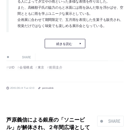
る人によって夕立や小雨といった多様な表情を作り出した。
また、高橋順子氏の協力のもと水面には雨を詠んだ歌を浮かばせ、空
間とともに雨を学ぶユニークな展示としている。
企画展に合わせて期間限定で、五月雨を表現した生菓子も販売され、
視覚だけではなく味覚でも楽しめる展示会となっている。
続きを読む
SHARE
UID
会場構成
東京
前田圭介
2016.06.14 Tue 12:13
permalink
芦原義信による銀座の「ソニービ
SHARE
ル」が解体され、２年間広場として