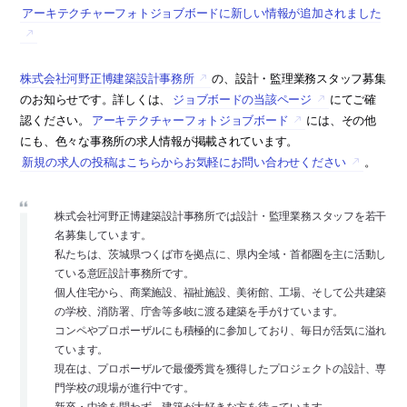
アーキテクチャーフォトジョブボードに新しい情報が追加されました
株式会社河野正博建築設計事務所
の、設計・監理業務スタッフ募集
のお知らせです。詳しくは、
ジョブボードの当該ページ
にてご確
認ください。
アーキテクチャーフォトジョブボード
には、その他
にも、色々な事務所の求人情報が掲載されています。
新規の求人の投稿はこちらからお気軽にお問い合わせください
。
株式会社河野正博建築設計事務所では設計・監理業務スタッフを若干
名募集しています。
私たちは、茨城県つくば市を拠点に、県内全域・首都圏を主に活動し
ている意匠設計事務所です。
個人住宅から、商業施設、福祉施設、美術館、工場、そして公共建築
の学校、消防署、庁舎等多岐に渡る建築を手がけています。
コンペやプロポーザルにも積極的に参加しており、毎日が活気に溢れ
ています。
現在は、プロポーザルで最優秀賞を獲得したプロジェクトの設計、専
門学校の現場が進行中です。
新卒・中途を問わず、建築が大好きな方を待っています。