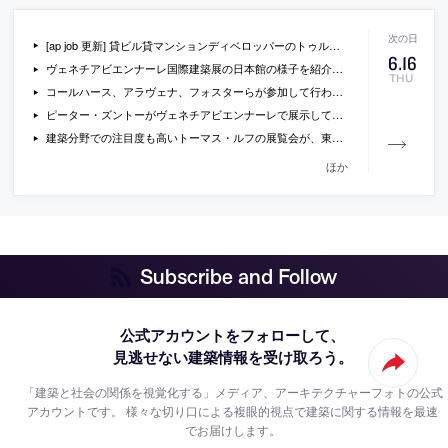
[ap job 更新] 貸ビル貸マンションディベロッパーのトゥループロパティマネジメントが勤務形態フリーの設計スタッフを募集中
6
.
16
ヴェネチアビエンナーレ国際建築展の日本館の様子を紹介する動画
THU
コールハース、アラヴェナ、フォスターらが参加して行われたヴェネチアビエンナーレのシンポジウム「INFRASTRUCTURE」の動画
ピーター・ズントーがヴェネチアビエンナーレで展示している作品の様子と本人のコメントを収録した動画
建築分野での注目度も高いトーマス・ルフの展覧会が、東京国立近代美術館で開催 [2016/8/30-11/13]
ほか
Subscribe and Follow
公式アカウントをフォローして、
見逃せない建築情報を受け取ろう。
「建築と社会の関係を視覚化する」メディア、アーキテクチャーフォトの公式
アカウントです。
様々な切り口による複眼的視点で建築に関する情報を最速
でお届けします。