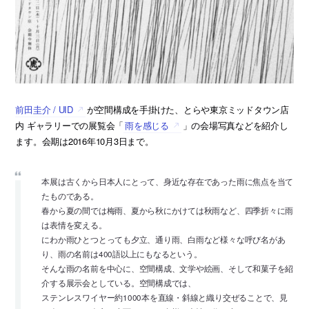
前田圭介 / UID
が空間構成を手掛けた、とらや東京ミッドタウン店
内 ギャラリーでの展覧会「
雨を感じる
」の会場写真などを紹介し
ます。会期は2016年10月3日まで。
本展は古くから日本人にとって、身近な存在であった雨に焦点を当て
たものである。
春から夏の間では梅雨、夏から秋にかけては秋雨など、四季折々に雨
は表情を変える。
にわか雨ひとつとっても夕立、通り雨、白雨など様々な呼び名があ
り、雨の名前は400語以上にもなるという。
そんな雨の名前を中心に、空間構成、文学や絵画、そして和菓子を紹
介する展示会としている。空間構成では、
ステンレスワイヤー約1000本を直線・斜線と織り交ぜることで、見