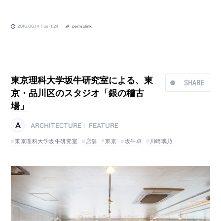
2016.06.14 Tue 11:24
permalink
東京理科大学坂牛研究室による、東
SHARE
京・品川区のスタジオ「銀の稽古
場」
ARCHITECTURE
FEATURE
|
東京理科大学坂牛研究室
店舗
東京
坂牛卓
川崎璃乃