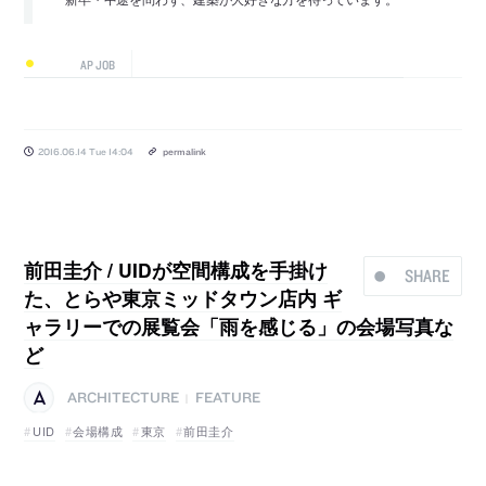
AP JOB
2016.06.14 Tue 14:04
permalink
前田圭介 / UIDが空間構成を手掛け
SHARE
た、とらや東京ミッドタウン店内 ギ
ャラリーでの展覧会「雨を感じる」の会場写真な
ど
ARCHITECTURE
FEATURE
|
UID
会場構成
東京
前田圭介