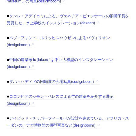
museum」の写真(desigmboom)
■
クンレ・アデイェミによる、ヴェネチア・ビエンナーレの銀獅子賞を
受賞した、水上学校のインスタレーション(dezeen)
■
ペゾ・フォン・エルリッヒスハウゼンによるパヴィリオン
(designboom)
■
中国の建築家liu jiakunによる巨大模型のインスタレーション
(designboom)
■
ザハ・ハディドの回顧展の会場写真(designboom)
■
コロンビアのシモン・ベレスによる竹の建築を紹介する展示
(designboom)
■
デイビッド・チッパーフィールドが設計を進めている、アフリカ・ス
ーダンの、ナガ博物館の模型写真など(designboom)