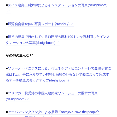
■
スイス連邦工科大学によるインスタレーションの写真(designboom)
■
展覧会会場全体の写真レポート(archdaily)
■
最初の部屋で行われている前回展の廃材100トンを再利用したインス
タレーションの写真(designboom)
その他の展示など
■
ソラーノ・ベニテスによる、ヴェネチア・ビエンナーレで金獅子賞に
選ばれた、手に入りやすい材料と資格のいらない労働によって完成す
るアーチ構造のモックアップ(designboom)
■
プリツカー賞受賞の中国人建築家ワン・シューの展示の写真
(designboom)
■
アーバンシンクタンクによる展示「sarajevo now: the people’s