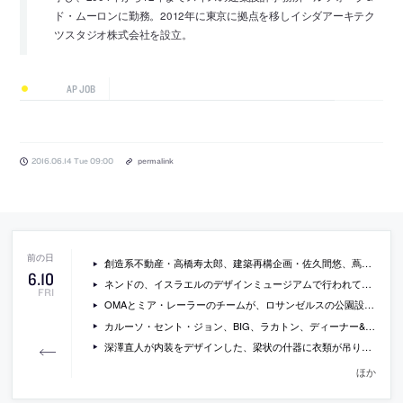
ド・ムーロンに勤務。2012年に東京に拠点を移しイシダアーキテク
ツスタジオ株式会社を設立。
AP JOB
2016.06.14 Tue 09:00
permalink
創造系不動産・高橋寿太郎、建築再構企画・佐久間悠、蔦屋書店・坂山毅彦らが受賞した東京建築士会の「第2回これからの建築士賞」の結果など
6
.
10
ネンドの、イスラエルのデザインミュージアムで行われている、大規模な回顧展の会場写真
FRI
OMAとミア・レーラーのチームが、ロサンゼルスの公園設計コンペに勝利
カルーソ・セント・ジョン、BIG、ラカトン、ディーナー&ディーナーなどが最終候補に残っているロンドンの新博物館の提案の画像
深澤直人が内装をデザインした、梁状の什器に衣類が吊り下げられている、代官山のイッセイミヤケの新店舗の写真
ほか