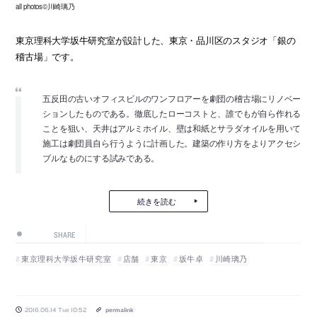
all photos©川崎璃乃
東京理科大学坂牛研究室が設計した、東京・品川区のスタジオ「銀の
稽古場」です。
五反田の古いオフィスビルのワンフロアーを劇団の稽古場にリノベー
ションしたものである。徹底したローコストと、誰でもが自ら作れる
ことを狙い、天井はアルミホイル、壁は和紙とサラダオイルを用いて
施工は劇団員自ら行うように計画した。建築の作り方をよりアクセシ
ブルなものにする試みである。
続きを読む
SHARE
東京理科大学坂牛研究室
店舗
東京
坂牛卓
川崎璃乃
2016.06.14 Tue 10:52
permalink