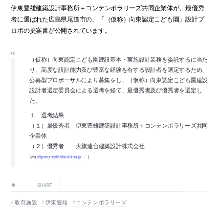
伊東豊雄建築設計事務所＋コンテンポラリーズ共同企業体が、最優秀
者に選ばれた広島県尾道市の、「（仮称）向東認定こども園」設計プ
ロポの提案書が公開されています。
（仮称）向東認定こども園建設基本・実施設計業務を委託するに当た
り、高度な設計能力及び豊富な経験を有する設計者を選定するため、
公募型プロポーザルにより募集をし、（仮称）向東認定こども園建設
設計者選定委員会による選考を経て、最優秀者及び優秀者を選定し
た。
１ 選考結果
（１）最優秀者 伊東豊雄建築設計事務所＋コンテンポラリーズ共同
企業体
（２）優秀者 大旗連合建築設計株式会社
(via
city.onomichi.hiroshima.jp
)
SHARE
教育施設
伊東豊雄
コンテンポラリーズ