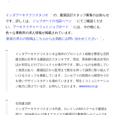
イシダアーキテクツスタジオ
の、建築設計スタッフ募集のお知らせ
です。詳しくは、
ジョブボードの当該ページ
にてご確認くださ
い。
アーキテクチャーフォトジョブボード
には、その他にも、
色々な事務所の求人情報が掲載されています。
新規の求人の投稿はこちらからお気軽にお問い合わせください
。
イシダアーキテクツスタジオは海外のプロジェクト経験が豊富な石田
建太朗が主宰する建築設計スタジオです。現在、美術館や集合住宅の
ほか別荘などのプロジェクトが進行中です。新しいものを創造してい
く熱意があり、建築設計から監理まで責任を持って誠実に取り組んで
いけるスタッフを募集しています。コンセプトの段階から模型や３Ｄ
を使いデザインスタディを進めていきます。明るくコミュニケーショ
ン能力に長けている方、お待ちしております。
www.kias.co.jp
石田建太朗
イシダアーキテクツスタジオ代表。ロンドンのAAスクールで建築を
学び、2004年から12年までスイスの建築設計事務所ヘルツォーク&